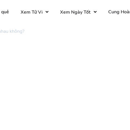
 quẻ
Cung Hoà
Xem Tử Vi
Xem Ngày Tốt
nhau không?