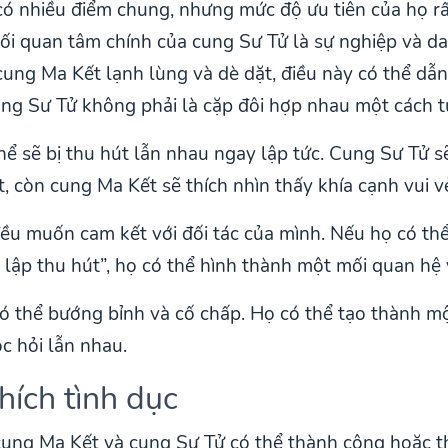
 nhiều điểm chung, nhưng mức độ ưu tiên của họ rấ
ối quan tâm chính của cung Sư Tử là sự nghiệp và d
cung Ma Kết lạnh lùng và dè dặt, điều này có thể dẫn
ng Sư Tử không phải là cặp đôi hợp nhau một cách t
ể sẽ bị thu hút lẫn nhau ngay lập tức. Cung Sư Tử sẽ
 còn cung Ma Kết sẽ thích nhìn thấy khía cạnh vui v
ều muốn cam kết với đối tác của mình. Nếu họ có th
i lập thu hút”, họ có thể hình thành một mối quan hệ
 thể bướng bỉnh và cố chấp. Họ có thể tạo thành mộ
c hỏi lẫn nhau.
hích tình dục
ung Ma Kết và cung Sư Tử có thể thành công hoặc th