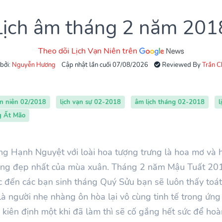
Lịch âm tháng 2 năm 201
Theo dõi Lịch Vạn Niên trên
 bởi:
Nguyễn Hương
Cập nhật lần cuối 07/08/2026
Reviewed By
Trần 
ạn niên 02/2018
lịch vạn sự 02-2018
âm lịch tháng 02-2018
l
g Ất Mão
ng Hạnh Nguyệt với loài hoa tượng trưng là hoa mơ và h
 tháng đẹp nhất của mùa xuân. Tháng 2 năm Mậu Tuất 2018
ắc đến các bạn sinh tháng Quý Sửu bạn sẽ luôn thấy toá
là người nhẹ nhàng ôn hòa lại vô cùng tinh tế trong ứng
 kiên định một khi đã làm thì sẽ cố gắng hết sức để hoà