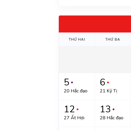
THỨ HAI
THỨ BA
5
6
●
●
20 Hắc đạo
21 Kỷ Tị
12
13
●
●
27 Ất Hợi
28 Hắc đạo