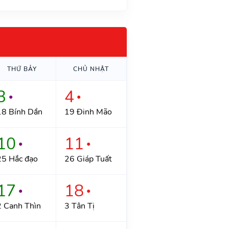
THỨ BẢY
CHỦ NHẬT
3
4
●
●
18 Bính Dần
19 Đinh Mão
10
11
●
●
25 Hắc đạo
26 Giáp Tuất
17
18
●
●
2 Canh Thìn
3 Tân Tị