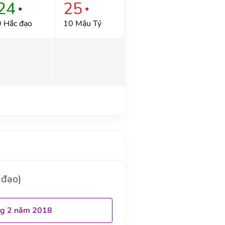
24
25
●
●
9 Hắc đạo
10 Mậu Tý
 đạo)
ng 2 năm 2018