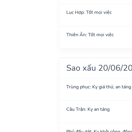
Lục Hợp: Tốt mọi việc
Thiên Ân: Tốt mọi việc
Sao xấu 20/06/2
Trùng phục: Kỵ giá thú; an táng
Câu Trận: Kỵ an táng
Phủ đầu dát: Kỵ khởi công, độn