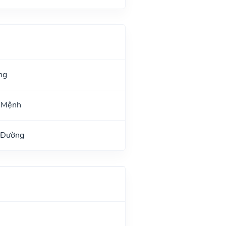
ng
ư Mệnh
 Đường