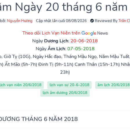
 âm Ngày 20 tháng 6 năm
 bởi:
Nguyễn Hương
Cập nhật lần cuối 08/08/2026
Reviewed By
Trần 
Theo dõi Lịch Vạn Niên trên
Ngày
Dương Lịch
:
20-06-2018
Ngày
Âm Lịch
:
07-05-2018
o, Giờ Tỵ (10G), Ngày Hắc đạo, Tháng Mậu Ngọ, Năm Mậu Tuất
h)
Ất Mão (5h-7h)
Đinh Tị (9h-11h)
Canh Thân (15h-17h)
Nhâ
23h)
lịch vạn niên 20/6/2018
lịch vạn sự 20-6-2018
âm lịch 20/6/2018
lịch âm dương 20/6/2018
 DƯƠNG THÁNG 6 NĂM 2018