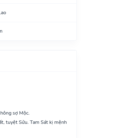
Lao
n
không sợ Mộc.
ất, tuyệt Sửu. Tam Sát kị mệnh