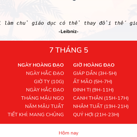
i làm chủ giáo dục có thể thay đổi thế gi
-Leibniz-
7 THÁNG 5
NGÀY HOÀNG ĐẠO
GIỜ HOÀNG ĐẠO
NGÀY HẮC ĐẠO
GIÁP DẦN (3H-5H)
GIỜ TỴ (10G)
ẤT MÃO (5H-7H)
NGÀY HẮC ĐẠO
ĐINH TỊ (9H-11H)
THÁNG MẬU NGỌ
CANH THÂN (15H-17H)
NĂM MẬU TUẤT
NHÂM TUẤT (19H-21H)
TIẾT KHÍ: MANG CHỦNG
QUÝ HỢI (21H-23H)
Hôm nay