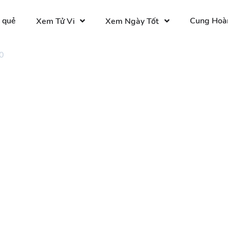
 quẻ
Cung Hoà
Xem Tử Vi
Xem Ngày Tốt
0