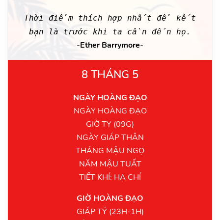
Thời điểm thích hợp nhất để kết
bạn là trước khi ta cần đến họ.
-Ether Barrymore-
8 THÁNG 5
NGÀY HOÀNG ĐẠO
NGÀY HOÀNG ĐẠO
GIỜ TỴ (09G)
NGÀY GIÁP THÂN
THÁNG MẬU NGỌ
NĂM MẬU TUẤT
TIẾT KHÍ: HẠ CHÍ
GIỜ HOÀNG ĐẠO
GIÁP TÝ (23H-1H)