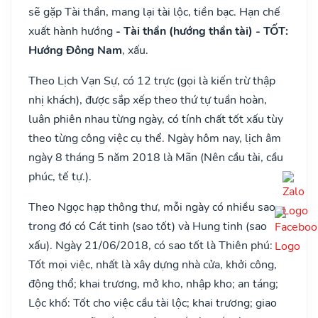
sẽ gặp Tài thần, mang lại tài lộc, tiền bạc. Hạn chế
xuất hành hướng
- Tài thần (hướng thần tài) - TỐT:
Hướng Đông Nam
, xấu.
Theo Lịch Vạn Sự, có 12 trực (gọi là kiến trừ thập
nhị khách), được sắp xếp theo thứ tự tuần hoàn,
luân phiên nhau từng ngày, có tính chất tốt xấu tùy
theo từng công việc cụ thể. Ngày hôm nay, lịch âm
ngày 8 tháng 5 năm 2018 là Mãn (Nên cầu tài, cầu
phúc, tế tự.).
Theo Ngọc hạp thông thư, mỗi ngày có nhiều sao,
trong đó có Cát tinh (sao tốt) và Hung tinh (sao
xấu). Ngày 21/06/2018, có sao tốt là Thiên phú:
Tốt mọi việc, nhất là xây dựng nhà cửa, khởi công,
động thổ; khai trương, mở kho, nhập kho; an táng;
Lộc khố: Tốt cho việc cầu tài lộc; khai trương; giao