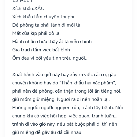
19h-21h
Xích khẩu:
XẤU
Xích khẩu lắm chuyên thị phi
Đề phòng ta phải lánh đi mới là
Mất của kíp phải dò la
Hành nhân chưa thấy ắt là viễn chinh
Gia trạch lắm việc bất bình
Ốm đau vì bởi yêu tinh trêu người..
Xuất hành vào giờ này hay xảy ra việc cãi cọ, gặp
chuyện không hay do "Thần khẩu hại xác phầm",
phải nên đề phòng, cẩn thận trong lời ăn tiếng nói,
giữ mồm giữ miệng. Người ra đi nên hoãn lại.
Phòng người người nguyền rủa, tránh lây bệnh. Nói
chung khi có việc hội họp, việc quan, tranh luận…
tránh đi vào giờ này, nếu bắt buộc phải đi thì nên
giữ miệng dễ gây ẩu đả cãi nhau.