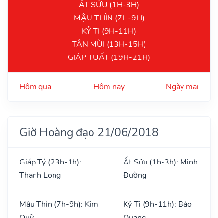
ẤT SỬU (1H-3H)
MẬU THÌN (7H-9H)
KỶ TỊ (9H-11H)
TÂN MÙI (13H-15H)
GIÁP TUẤT (19H-21H)
Hôm qua
Hôm nay
Ngày mai
Giờ Hoàng đạo 21/06/2018
Giáp Tý (23h-1h):
Ất Sửu (1h-3h): Minh
Thanh Long
Đường
Mậu Thìn (7h-9h): Kim
Kỷ Tị (9h-11h): Bảo
Quỹ
Quang