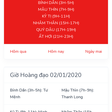
BÍNH DẦN (3H-5H)
MẬU THÌN (7H-9H)
KỶ TỊ (9H-11H)
NHÂM THÂN (15H-17H)
QUÝ DẬU (17H-19H)
ẤT HỢI (21H-23H)
Hôm qua
Hôm nay
Ngày mai
Giờ Hoàng đạo 02/01/2020
Bính Dần (3h-5h): Tư
Mậu Thìn (7h-9h):
Mệnh
Thanh Long
Kỷ Tị (9h-11h): Minh
Nhâm Thân (15h-