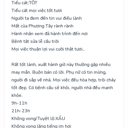
Tiểu cát:
TỐT
Tiểu cát mọi việc tốt tươi
Người ta đem đến tin vui điều lành
Mất của Phương Tây rành rành
Hành nhân xem đã hành trình đến nơi
Bệnh tật sửa lễ cầu trời
Mọi việc thuận lợi vui cười thật tươi..
Rất tốt lành, xuất hành giờ này thường gặp nhiều
may mắn. Buôn bán có lời. Phụ nữ có tin mừng,
người đi sắp về nhà. Mọi việc đều hòa hợp, trôi chảy
tốt đẹp. Có bệnh cầu sẽ khỏi, người nhà đều mạnh
khỏe.
9h-11h
21h-23h
Không vong/Tuyệt lộ:
XẤU
Không vong lặng tiếng im hơi