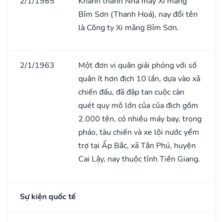
2/1/1985
Khánh thành Nhà máy Xi mǎng
Bỉm Sơn (Thanh Hoá), nay đổi tên
là Công ty Xi mǎng Bỉm Sơn.
2/1/1963
Một đơn vị quân giải phóng với số
quân ít hơn địch 10 lần, dựa vào xã
chiến đấu, đã đập tan cuộc càn
quét quy mô lớn của của địch gồm
2.000 tên, có nhiều máy bay, trọng
pháo, tàu chiến và xe lội nước yểm
trợ tại Ấp Bắc, xã Tân Phú, huyện
Cai Lậy, nay thuộc tỉnh Tiền Giang.
Sự kiện quốc tế