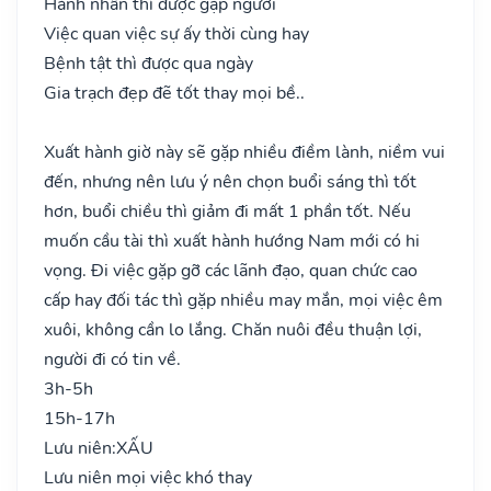
Hành nhân thì được gặp người
Việc quan việc sự ấy thời cùng hay
Bệnh tật thì được qua ngày
Gia trạch đẹp đẽ tốt thay mọi bề..
Xuất hành giờ này sẽ gặp nhiều điềm lành, niềm vui
đến, nhưng nên lưu ý nên chọn buổi sáng thì tốt
hơn, buổi chiều thì giảm đi mất 1 phần tốt. Nếu
muốn cầu tài thì xuất hành hướng Nam mới có hi
vọng. Đi việc gặp gỡ các lãnh đạo, quan chức cao
cấp hay đối tác thì gặp nhiều may mắn, mọi việc êm
xuôi, không cần lo lắng. Chăn nuôi đều thuận lợi,
người đi có tin về.
3h-5h
15h-17h
Lưu niên:
XẤU
Lưu niên mọi việc khó thay