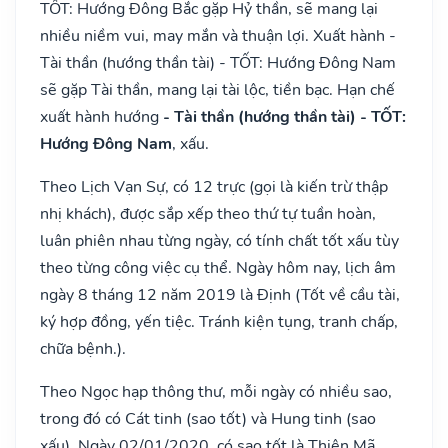
TỐT: Hướng Đông Bắc gặp Hỷ thần, sẽ mang lại
nhiều niềm vui, may mắn và thuận lợi. Xuất hành -
Tài thần (hướng thần tài) - TỐT: Hướng Đông Nam
sẽ gặp Tài thần, mang lại tài lộc, tiền bạc. Hạn chế
xuất hành hướng
- Tài thần (hướng thần tài) - TỐT:
Hướng Đông Nam
, xấu.
Theo Lịch Vạn Sự, có 12 trực (gọi là kiến trừ thập
nhị khách), được sắp xếp theo thứ tự tuần hoàn,
luân phiên nhau từng ngày, có tính chất tốt xấu tùy
theo từng công việc cụ thể. Ngày hôm nay, lịch âm
ngày 8 tháng 12 năm 2019 là Định (Tốt về cầu tài,
ký hợp đồng, yến tiệc. Tránh kiện tụng, tranh chấp,
chữa bệnh.).
Theo Ngọc hạp thông thư, mỗi ngày có nhiều sao,
trong đó có Cát tinh (sao tốt) và Hung tinh (sao
xấu). Ngày 02/01/2020, có sao tốt là Thiên Mã