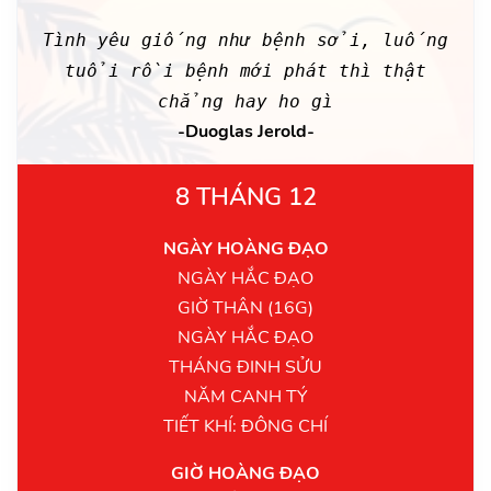
Tình yêu giống như bệnh sởi, luống
tuổi rồi bệnh mới phát thì thật
chẳng hay ho gì
-Duoglas Jerold-
8 THÁNG 12
NGÀY HOÀNG ĐẠO
NGÀY HẮC ĐẠO
GIỜ THÂN (16G)
NGÀY HẮC ĐẠO
THÁNG ĐINH SỬU
NĂM CANH TÝ
TIẾT KHÍ: ĐÔNG CHÍ
GIỜ HOÀNG ĐẠO