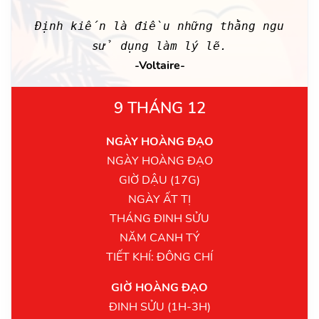
Định kiến là điều những thằng ngu
sử dụng làm lý lẽ.
-Voltaire-
9 THÁNG 12
NGÀY HOÀNG ĐẠO
NGÀY HOÀNG ĐẠO
GIỜ DẬU (17G)
NGÀY ẤT TỊ
THÁNG ĐINH SỬU
NĂM CANH TÝ
TIẾT KHÍ: ĐÔNG CHÍ
GIỜ HOÀNG ĐẠO
ĐINH SỬU (1H-3H)