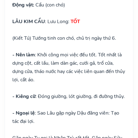
Động vật:
Cẩu (con chó)
LÂU KIM CẨU
: Lưu Long:
TỐT
(Kiết Tú) Tướng tinh con chó, chủ trị ngày thứ 6.
- Nên làm
: Khởi công mọi việc đều tốt. Tốt nhất là
dựng cột, cất lầu, làm dàn gác, cưới gả, trổ cửa,
dựng cửa, tháo nước hay các việc liên quan đến thủy
lợi, cắt áo.
- Kiêng cữ
: Đóng giường, lót giường, đi đường thủy.
- Ngoại lệ
: Sao Lâu gặp ngày Dậu đăng viên: Tạo
tác đại lợi.
Gặp ngày Tỵ gọi là Nhập Trù rất tốt. Gặp ngày Sửu