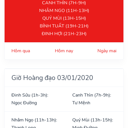
CANH THÌN (7H-9H)
NHÂM NGỌ (11H-13H)
QUÝ MÙI (13H-15H)
BÍNH TUẤT (19H-21H)
ĐINH HỢI (21H-23H)
Hôm qua
Hôm nay
Ngày mai
Giờ Hoàng đạo 03/01/2020
Đinh Sửu (1h-3h):
Canh Thìn (7h-9h):
Ngọc Đường
Tư Mệnh
Nhâm Ngọ (11h-13h):
Quý Mùi (13h-15h):
Thanh Long
Minh Đường