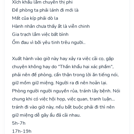
Xích khẩu lắm chuyên thị phi
Đề phòng ta phải lánh đi mới là
Mất của kíp phải dò la
Hành nhân chưa thấy ắt là viễn chinh
Gia trạch lắm việc bất bình
Ốm đau vì bởi yêu tinh trêu người..
Xuất hành vào giờ này hay xảy ra việc cãi cọ, gặp
chuyện không hay do "Thần khẩu hại xác phầm",
phải nên đề phòng, cẩn thận trong lời ăn tiếng nói,
giữ mồm giữ miệng. Người ra đi nên hoãn lại.
Phòng người người nguyền rủa, tránh lây bệnh. Nói
chung khi có việc hội họp, việc quan, tranh luận…
tránh đi vào giờ này, nếu bắt buộc phải đi thì nên
giữ miệng dễ gây ẩu đả cãi nhau.
5h-7h
17h-19h