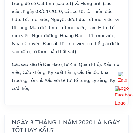
trong đó có Cát tinh (sao tốt) và Hung tinh (sao
xấu). Ngày 03/01/2020, có sao tốt là Thiên đức
hợp: Tốt mọi việc; Nguyệt đức hợp: Tốt mọi việc, kỵ
tố tụng; Mãn đức tinh: Tốt mọi việc; Tam Hợp: Tốt
mọi việc; Ngọc đường: Hoàng Đạo - Tốt mọi việc;
Nhân Chuyên: Đại cát: tốt mọi việc, có thể giải được
sao xấu (trừ Kim thần thất sát);
Các sao xấu là Đại Hao (Tử Khí, Quan Phú): Xấu mọi
việc; Cửu không: Kỵ xuất hành; cầu tài lộc; khai
trương; Tội chỉ: Xấu với tế tự; tố tụng; Ly sàng: Kỵ
cưới hỏi;
NGÀY 3 THÁNG 1 NĂM 2020 LÀ NGÀY
TỐT HAY XẤU?