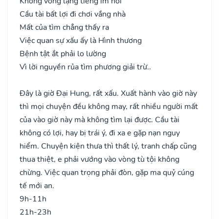
Không vong lặng tiếng im hơi
Cầu tài bất lợi đi chơi vắng nhà
Mất của tìm chẳng thấy ra
Việc quan sự xấu ấy là Hình thương
Bệnh tật ắt phải lo lường
Vì lời nguyền rủa tìm phương giải trừ..
Đây là giờ Đại Hung, rất xấu. Xuất hành vào giờ này
thì mọi chuyện đều không may, rất nhiều người mất
của vào giờ này mà không tìm lại được. Cầu tài
không có lợi, hay bị trái ý, đi xa e gặp nạn nguy
hiểm. Chuyện kiện thưa thì thất lý, tranh chấp cũng
thua thiệt, e phải vướng vào vòng tù tội không
chừng. Việc quan trọng phải đòn, gặp ma quỷ cúng
tế mới an.
9h-11h
21h-23h