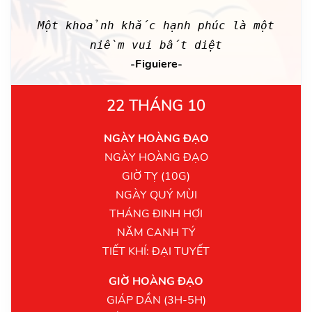
Một khoảnh khắc hạnh phúc là một
niềm vui bất diệt
-Figuiere-
22 THÁNG 10
NGÀY HOÀNG ĐẠO
NGÀY HOÀNG ĐẠO
GIỜ TỴ (10G)
NGÀY QUÝ MÙI
THÁNG ĐINH HỢI
NĂM CANH TÝ
TIẾT KHÍ: ĐẠI TUYẾT
GIỜ HOÀNG ĐẠO
GIÁP DẦN (3H-5H)