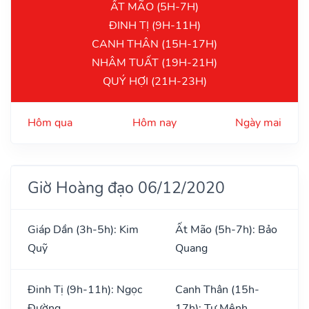
ẤT MÃO (5H-7H)
ĐINH TỊ (9H-11H)
CANH THÂN (15H-17H)
NHÂM TUẤT (19H-21H)
QUÝ HỢI (21H-23H)
Hôm qua
Hôm nay
Ngày mai
Giờ Hoàng đạo 06/12/2020
Giáp Dần (3h-5h): Kim
Ất Mão (5h-7h): Bảo
Quỹ
Quang
Đinh Tị (9h-11h): Ngọc
Canh Thân (15h-
Đường
17h): Tư Mệnh