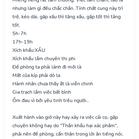
nhưng làm gì đều chắc chắn. Tính chất cung này trì
trệ, kéo dài, gặp xấu thì tăng xấu, gặp tốt thì tăng
tốt.
5h-7h
17h-19h
Xích khẩu:
XẤU
Xích khẩu lắm chuyên thị phi
Đề phòng ta phải lánh đi mới là
Mất của kíp phải dò la
Hành nhân chưa thấy ắt là viễn chinh
Gia trạch lắm việc bất bình
Ốm đau vì bởi yêu tinh trêu người..
Xuất hành vào giờ này hay xảy ra việc cãi cọ, gặp
chuyện không hay do "Thần khẩu hại xác phầm",
phải nên đề phòng, cẩn thận trong lời ăn tiếng nói,