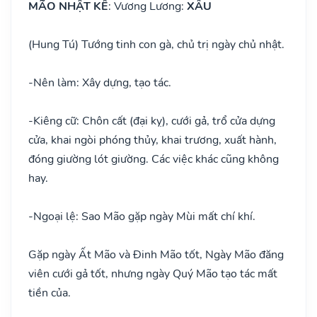
MÃO NHẬT KÊ
: Vương Lương:
XẤU
(Hung Tú) Tướng tinh con gà, chủ trị ngày chủ nhật.
-
Nên làm: Xây dựng, tạo tác.
-
Kiêng cữ: Chôn cất (đại kỵ), cưới gả, trổ cửa dựng
cửa, khai ngòi phóng thủy, khai trương, xuất hành,
đóng giường lót giường. Các việc khác cũng không
hay.
-
Ngoại lệ: Sao Mão gặp ngày Mùi mất chí khí.
Gặp ngày Ất Mão và Đinh Mão tốt, Ngày Mão đăng
viên cưới gả tốt, nhưng ngày Quý Mão tạo tác mất
tiền của.