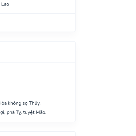
 Lao
Hỏa không sợ Thủy.
ợi, phá Tỵ, tuyệt Mão.