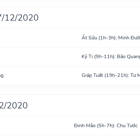
7/12/2020
Ất Sửu (1h-3h): Minh Đư
Kỷ Tị (9h-11h): Bảo Quan
ng
Giáp Tuất (19h-21h): Tư
12/2020
Đinh Mão (5h-7h): Chu Tước