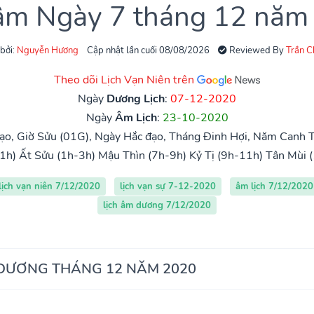
 âm Ngày 7 tháng 12 năm
 bởi:
Nguyễn Hương
Cập nhật lần cuối 08/08/2026
Reviewed By
Trần 
Theo dõi Lịch Vạn Niên trên
Ngày
Dương Lịch
:
07-12-2020
Ngày
Âm Lịch
:
23-10-2020
ạo, Giờ Sửu (01G), Ngày Hắc đạo, Tháng Đinh Hợi, Năm Canh Tý
1h)
Ất Sửu (1h-3h)
Mậu Thìn (7h-9h)
Kỷ Tị (9h-11h)
Tân Mùi 
lịch vạn niên 7/12/2020
lịch vạn sự 7-12-2020
âm lịch 7/12/2020
lịch âm dương 7/12/2020
 DƯƠNG THÁNG 12 NĂM 2020