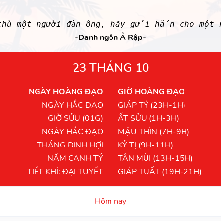
ù một người đàn ông, hãy gửi hắn cho một n
-Danh ngôn Ả Rập-
23 THÁNG 10
NGÀY HOÀNG ĐẠO
GIỜ HOÀNG ĐẠO
NGÀY HẮC ĐẠO
GIÁP TÝ (23H-1H)
GIỜ SỬU (01G)
ẤT SỬU (1H-3H)
NGÀY HẮC ĐẠO
MẬU THÌN (7H-9H)
THÁNG ĐINH HỢI
KỶ TỊ (9H-11H)
NĂM CANH TÝ
TÂN MÙI (13H-15H)
TIẾT KHÍ: ĐẠI TUYẾT
GIÁP TUẤT (19H-21H)
Hôm nay