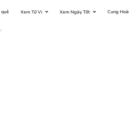
 quẻ
Cung Hoà
Xem Tử Vi
Xem Ngày Tốt
7