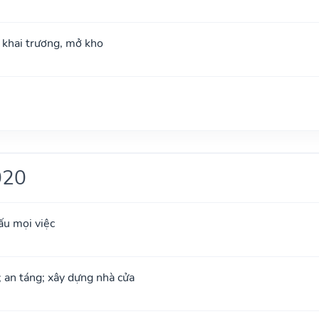
; khai trương, mở kho
020
ấu mọi việc
; an táng; xây dựng nhà cửa