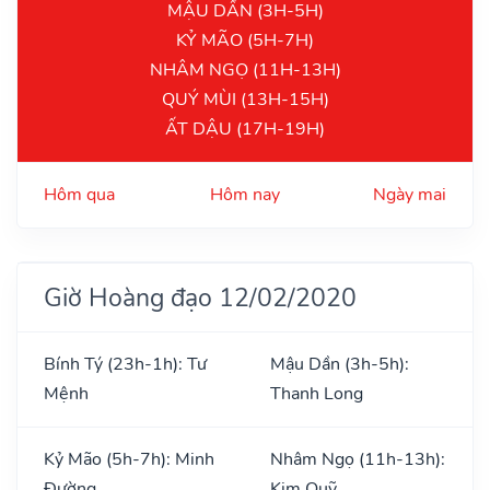
MẬU DẦN (3H-5H)
KỶ MÃO (5H-7H)
NHÂM NGỌ (11H-13H)
QUÝ MÙI (13H-15H)
ẤT DẬU (17H-19H)
Hôm qua
Hôm nay
Ngày mai
Giờ Hoàng đạo 12/02/2020
Bính Tý (23h-1h): Tư
Mậu Dần (3h-5h):
Mệnh
Thanh Long
Kỷ Mão (5h-7h): Minh
Nhâm Ngọ (11h-13h):
Đường
Kim Quỹ