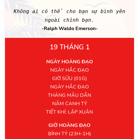
Không ai có thể cho bạn sự bình yên
ngoài chính bạn.
-Ralph Waldo Emerson-
19 THÁNG 1
NGÀY HOÀNG ĐẠO
NGÀY HẮC ĐẠO
GIỜ SỬU (01G)
NGÀY HẮC ĐẠO
THÁNG MẬU DẦN
NĂM CANH TÝ
TIẾT KHÍ: LẬP XUÂN
GIỜ HOÀNG ĐẠO
BÍNH TÝ (23H-1H)