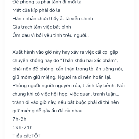
Đề phòng ta phải lánh đi mới là
Mất của kíp phải dò la
Hành nhân chưa thấy ắt là viễn chinh
Gia trạch lắm việc bất bình
Ốm đau vì bởi yêu tinh trêu người..
Xuất hành vào giờ này hay xảy ra việc cãi cọ, gặp
chuyện không hay do "Thần khẩu hại xác phầm",
phải nên đề phòng, cẩn thận trong lời ăn tiếng nói,
giữ mồm giữ miệng. Người ra đi nên hoãn lại.
Phòng người người nguyền rủa, tránh lây bệnh. Nói
chung khi có việc hội họp, việc quan, tranh luận…
tránh đi vào giờ này, nếu bắt buộc phải đi thì nên
giữ miệng dễ gây ẩu đả cãi nhau.
7h-9h
19h-21h
Tiểu cát:
TỐT