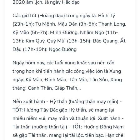
2020 âm lịch, là ngày Hắc đạo
Các giờ tốt (Hoàng đạo) trong ngày là: Bính Tý
(23h-1h): Tư Mệnh, Mậu Dần (3h-5h): Thanh Long,
Kỷ Mão (5h-7h): Minh Đường, Nhâm Ngọ (11h-
13h): Kim Quỹ, Quý Mùi (13h-15h): Bảo Quang, Ất
Dậu (17h-19h): Ngọc Đường
Ngày hôm nay, các tuổi xung khắc sau nên cẩn
trọng hơn khi tiến hành các công việc lớn là Xung
ngày: Kỷ Mão, Đinh Mão, Tân Mùi, Tân Sửu, Xung
tháng: Canh Thân, Giáp Thân, .
Nên xuất hành - Hỷ thần (hướng thần may mắn) -
TỐT: Hướng Tây Bắc gặp Hỷ thần, sẽ mang lại
nhiều niềm vui, may mắn và thuận lợi. Xuất hành -
Tài thần (hướng thần tài) - TỐT: Hướng Đông Nam
sẽ gặp Tài thần, mang lại tài lộc, tiền bạc. Hạn chế