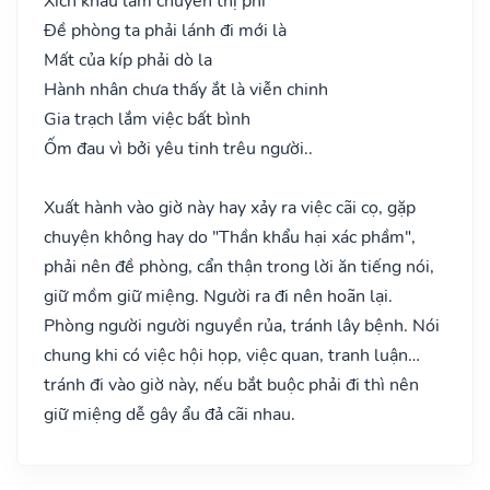
Xích khẩu lắm chuyên thị phi
Đề phòng ta phải lánh đi mới là
Mất của kíp phải dò la
Hành nhân chưa thấy ắt là viễn chinh
Gia trạch lắm việc bất bình
Ốm đau vì bởi yêu tinh trêu người..
Xuất hành vào giờ này hay xảy ra việc cãi cọ, gặp
chuyện không hay do "Thần khẩu hại xác phầm",
phải nên đề phòng, cẩn thận trong lời ăn tiếng nói,
giữ mồm giữ miệng. Người ra đi nên hoãn lại.
Phòng người người nguyền rủa, tránh lây bệnh. Nói
chung khi có việc hội họp, việc quan, tranh luận…
tránh đi vào giờ này, nếu bắt buộc phải đi thì nên
giữ miệng dễ gây ẩu đả cãi nhau.