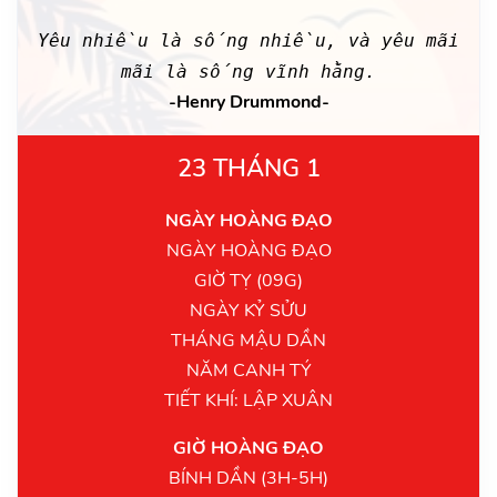
Yêu nhiều là sống nhiều, và yêu mãi
mãi là sống vĩnh hằng.
-Henry Drummond-
23 THÁNG 1
NGÀY HOÀNG ĐẠO
NGÀY HOÀNG ĐẠO
GIỜ TỴ (09G)
NGÀY KỶ SỬU
THÁNG MẬU DẦN
NĂM CANH TÝ
TIẾT KHÍ: LẬP XUÂN
GIỜ HOÀNG ĐẠO
BÍNH DẦN (3H-5H)