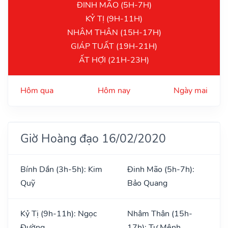
ĐINH MÃO (5H-7H)
KỶ TỊ (9H-11H)
NHÂM THÂN (15H-17H)
GIÁP TUẤT (19H-21H)
ẤT HỢI (21H-23H)
Hôm qua
Hôm nay
Ngày mai
Giờ Hoàng đạo 16/02/2020
Bính Dần (3h-5h): Kim
Đinh Mão (5h-7h):
Quỹ
Bảo Quang
Kỷ Tị (9h-11h): Ngọc
Nhâm Thân (15h-
Đường
17h): Tư Mệnh