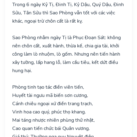
Trong 6 ngày Kỷ Tị, Đinh Tị, Kỷ Dậu, Quý Dậu, Đinh
Sửu, Tân Sửu thì Sao Phòng vẫn tốt với các việc
khác, ngoại trừ chôn cất là rất kỵ.
Sao Phòng nhằm ngày Tị là Phục Đoạn Sát: không
nên chôn cất, xuất hành, thừa kế, chia gia tài, khởi
công làm lò nhuộm, lò gốm. Nhưng nên tiến hành
xây tường, lấp hang lỗ, làm cầu tiêu, kết dứt điều
hung hại.
Phòng tinh tạo tác điền viên tiến,
Huyết tài ngưu mã biến sơn cương,
Cánh chiêu ngoại xứ điền trang trạch,
Vinh hoa cao quý, phúc thọ khang.
Mai táng nhược nhiên phùng thử nhật,
Cao quan tiến chức bái Quân vương.
Giá thú: Thường nga quy Nguyệt điện,