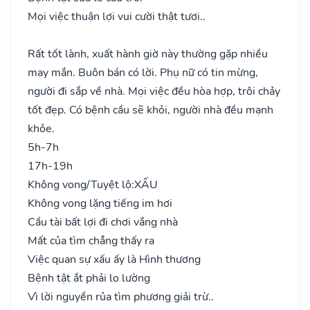
Mọi việc thuận lợi vui cười thật tươi..
Rất tốt lành, xuất hành giờ này thường gặp nhiều
may mắn. Buôn bán có lời. Phụ nữ có tin mừng,
người đi sắp về nhà. Mọi việc đều hòa hợp, trôi chảy
tốt đẹp. Có bệnh cầu sẽ khỏi, người nhà đều mạnh
khỏe.
5h-7h
17h-19h
Không vong/Tuyệt lộ:
XẤU
Không vong lặng tiếng im hơi
Cầu tài bất lợi đi chơi vắng nhà
Mất của tìm chẳng thấy ra
Việc quan sự xấu ấy là Hình thương
Bệnh tật ắt phải lo lường
Vì lời nguyền rủa tìm phương giải trừ..