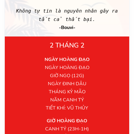
Không tự tin là nguyên nhân gây ra
tất cả thất bại.
-Bouvi-
2 THÁNG 2
NGÀY HOÀNG ĐẠO
NGÀY HOÀNG ĐẠO
GIỜ NGỌ (12G)
NGÀY ĐINH DẬU
THÁNG KỶ MÃO
NĂM CANH TÝ
TIẾT KHÍ: VŨ THỦY
GIỜ HOÀNG ĐẠO
CANH TÝ (23H-1H)