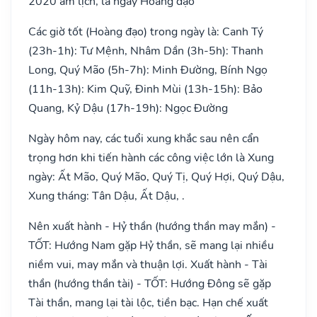
2020 âm lịch, là ngày Hoàng đạo
Các giờ tốt (Hoàng đạo) trong ngày là: Canh Tý
(23h-1h): Tư Mệnh, Nhâm Dần (3h-5h): Thanh
Long, Quý Mão (5h-7h): Minh Đường, Bính Ngọ
(11h-13h): Kim Quỹ, Đinh Mùi (13h-15h): Bảo
Quang, Kỷ Dậu (17h-19h): Ngọc Đường
Ngày hôm nay, các tuổi xung khắc sau nên cẩn
trọng hơn khi tiến hành các công việc lớn là Xung
ngày: Ất Mão, Quý Mão, Quý Tị, Quý Hợi, Quý Dậu,
Xung tháng: Tân Dậu, Ất Dậu, .
Nên xuất hành - Hỷ thần (hướng thần may mắn) -
TỐT: Hướng Nam gặp Hỷ thần, sẽ mang lại nhiều
niềm vui, may mắn và thuận lợi. Xuất hành - Tài
thần (hướng thần tài) - TỐT: Hướng Đông sẽ gặp
Tài thần, mang lại tài lộc, tiền bạc. Hạn chế xuất