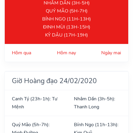
NHÂM DẦN (3H-5H)
QUÝ MÃO (5H-7H)
BÍNH NGỌ (11H-13H)
ĐINH MÙI (13H-15H)
KỶ DẬU (17H-19H)
Hôm qua
Hôm nay
Ngày mai
Giờ Hoàng đạo 24/02/2020
Canh Tý (23h-1h): Tư
Nhâm Dần (3h-5h):
Mệnh
Thanh Long
Quý Mão (5h-7h):
Bính Ngọ (11h-13h):
Minh Đường
Kim Quỹ