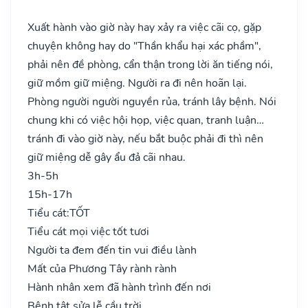
Xuất hành vào giờ này hay xảy ra việc cãi cọ, gặp
chuyện không hay do "Thần khẩu hại xác phầm",
phải nên đề phòng, cẩn thận trong lời ăn tiếng nói,
giữ mồm giữ miệng. Người ra đi nên hoãn lại.
Phòng người người nguyền rủa, tránh lây bệnh. Nói
chung khi có việc hội họp, việc quan, tranh luận…
tránh đi vào giờ này, nếu bắt buộc phải đi thì nên
giữ miệng dễ gây ẩu đả cãi nhau.
3h-5h
15h-17h
Tiểu cát:
TỐT
Tiểu cát mọi việc tốt tươi
Người ta đem đến tin vui điều lành
Mất của Phương Tây rành rành
Hành nhân xem đã hành trình đến nơi
Bệnh tật sửa lễ cầu trời