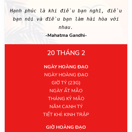
Hạnh phúc là khi điều bạn nghĩ, điều
bạn nói và điều bạn làm hài hòa với
nhau.
-Mahatma Gandhi-
20 THÁNG 2
NGÀY HOÀNG ĐẠO
NGÀY HOÀNG ĐẠO
GIỜ TÝ (23G)
NGÀY ẤT MÃO
THÁNG KỶ MÃO
NĂM CANH TÝ
TIẾT KHÍ: KINH TRẬP
GIỜ HOÀNG ĐẠO