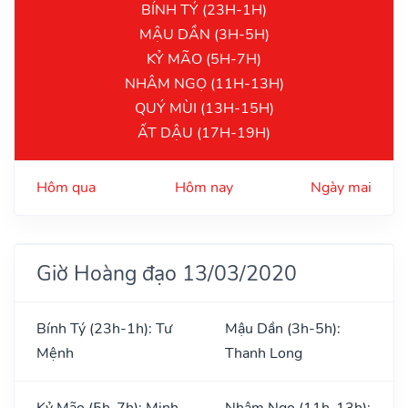
BÍNH TÝ (23H-1H)
MẬU DẦN (3H-5H)
KỶ MÃO (5H-7H)
NHÂM NGỌ (11H-13H)
QUÝ MÙI (13H-15H)
ẤT DẬU (17H-19H)
Hôm qua
Hôm nay
Ngày mai
Giờ Hoàng đạo 13/03/2020
Bính Tý (23h-1h): Tư
Mậu Dần (3h-5h):
Mệnh
Thanh Long
Kỷ Mão (5h-7h): Minh
Nhâm Ngọ (11h-13h):