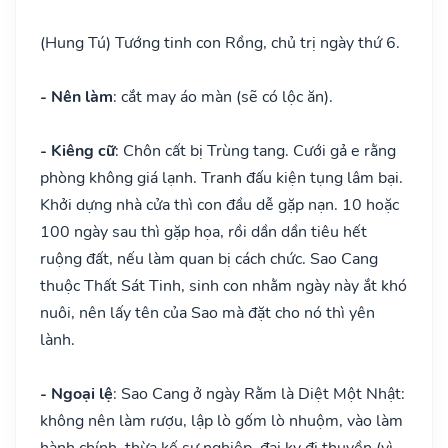
(Hung Tú) Tướng tinh con Rồng, chủ trị ngày thứ 6.
- Nên làm
: cắt may áo màn (sẽ có lộc ăn).
- Kiêng cữ
: Chôn cất bị Trùng tang. Cưới gả e rằng
phòng không giá lạnh. Tranh đấu kiện tụng lâm bại.
Khởi dựng nhà cửa thì con đầu dễ gặp nạn. 10 hoặc
100 ngày sau thì gặp họa, rồi dần dần tiêu hết
ruộng đất, nếu làm quan bị cách chức. Sao Cang
thuộc Thất Sát Tinh, sinh con nhằm ngày này ắt khó
nuôi, nên lấy tên của Sao mà đặt cho nó thì yên
lành.
- Ngoại lệ
: Sao Cang ở ngày Rằm là Diệt Một Nhật:
không nên làm rượu, lập lò gốm lò nhuộm, vào làm
hành chính, thừa kế sự nghiệp, đại kỵ đi thuyền (vì