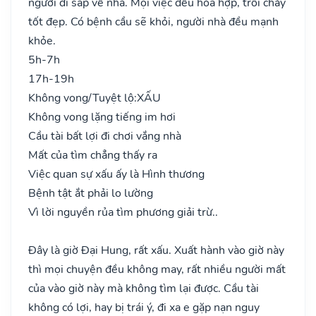
người đi sắp về nhà. Mọi việc đều hòa hợp, trôi chảy
tốt đẹp. Có bệnh cầu sẽ khỏi, người nhà đều mạnh
khỏe.
5h-7h
17h-19h
Không vong/Tuyệt lộ:
XẤU
Không vong lặng tiếng im hơi
Cầu tài bất lợi đi chơi vắng nhà
Mất của tìm chẳng thấy ra
Việc quan sự xấu ấy là Hình thương
Bệnh tật ắt phải lo lường
Vì lời nguyền rủa tìm phương giải trừ..
Đây là giờ Đại Hung, rất xấu. Xuất hành vào giờ này
thì mọi chuyện đều không may, rất nhiều người mất
của vào giờ này mà không tìm lại được. Cầu tài
không có lợi, hay bị trái ý, đi xa e gặp nạn nguy