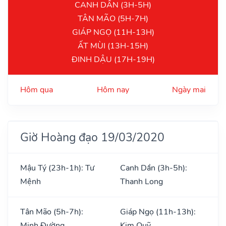
CANH DẦN (3H-5H)
TÂN MÃO (5H-7H)
GIÁP NGỌ (11H-13H)
ẤT MÙI (13H-15H)
ĐINH DẬU (17H-19H)
Hôm qua
Hôm nay
Ngày mai
Giờ Hoàng đạo 19/03/2020
Mậu Tý (23h-1h): Tư
Canh Dần (3h-5h):
Mệnh
Thanh Long
Tân Mão (5h-7h):
Giáp Ngọ (11h-13h):
Minh Đường
Kim Quỹ