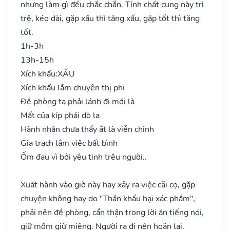
nhưng làm gì đều chắc chắn. Tính chất cung này trì
trệ, kéo dài, gặp xấu thì tăng xấu, gặp tốt thì tăng
tốt.
1h-3h
13h-15h
Xích khẩu:
XẤU
Xích khẩu lắm chuyên thị phi
Đề phòng ta phải lánh đi mới là
Mất của kíp phải dò la
Hành nhân chưa thấy ắt là viễn chinh
Gia trạch lắm việc bất bình
Ốm đau vì bởi yêu tinh trêu người..
Xuất hành vào giờ này hay xảy ra việc cãi cọ, gặp
chuyện không hay do "Thần khẩu hại xác phầm",
phải nên đề phòng, cẩn thận trong lời ăn tiếng nói,
giữ mồm giữ miệng. Người ra đi nên hoãn lại.