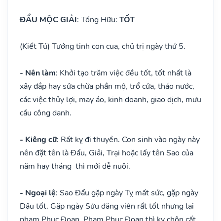
ĐẨU MỘC GIẢI
: Tống Hữu:
TỐT
(Kiết Tú) Tướng tinh con cua, chủ trị ngày thứ 5.
- Nên làm
: Khởi tạo trăm việc đều tốt, tốt nhất là
xây đắp hay sửa chữa phần mộ, trổ cửa, tháo nước,
các việc thủy lợi, may áo, kinh doanh, giao dịch, mưu
cầu công danh.
- Kiêng cữ
: Rất kỵ đi thuyền. Con sinh vào ngày này
nên đặt tên là Đẩu, Giải, Trại hoặc lấy tên Sao của
năm hay tháng thì mới dễ nuôi.
- Ngoại lệ
: Sao Đẩu gặp ngày Tỵ mất sức, gặp ngày
Dậu tốt. Gặp ngày Sửu đăng viên rất tốt nhưng lại
phạm Phục Đoạn. Phạm Phục Đoạn thì kỵ chôn cất,