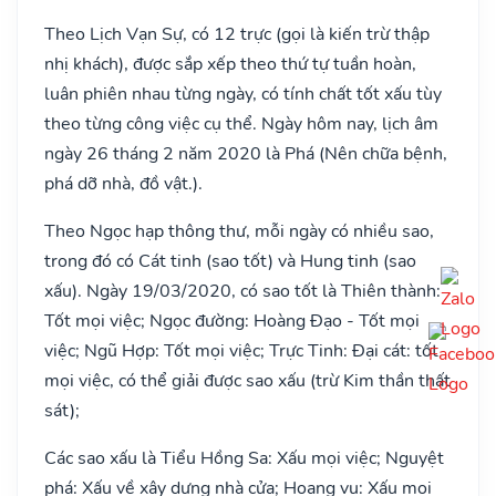
Theo Lịch Vạn Sự, có 12 trực (gọi là kiến trừ thập
nhị khách), được sắp xếp theo thứ tự tuần hoàn,
luân phiên nhau từng ngày, có tính chất tốt xấu tùy
theo từng công việc cụ thể. Ngày hôm nay, lịch âm
ngày 26 tháng 2 năm 2020 là Phá (Nên chữa bệnh,
phá dỡ nhà, đồ vật.).
Theo Ngọc hạp thông thư, mỗi ngày có nhiều sao,
trong đó có Cát tinh (sao tốt) và Hung tinh (sao
xấu). Ngày 19/03/2020, có sao tốt là Thiên thành:
Tốt mọi việc; Ngọc đường: Hoàng Đạo - Tốt mọi
việc; Ngũ Hợp: Tốt mọi việc; Trực Tinh: Đại cát: tốt
mọi việc, có thể giải được sao xấu (trừ Kim thần thất
sát);
Các sao xấu là Tiểu Hồng Sa: Xấu mọi việc; Nguyệt
phá: Xấu về xây dựng nhà cửa; Hoang vu: Xấu mọi