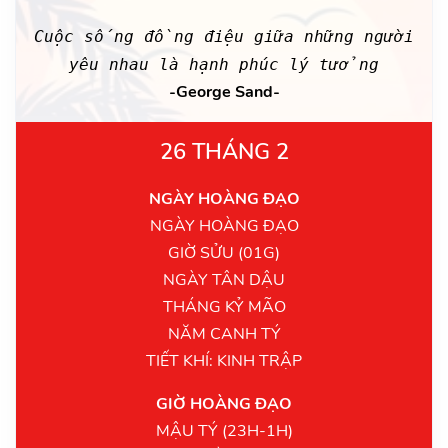
Cuộc sống đồng điệu giữa những người
yêu nhau là hạnh phúc lý tưởng
-George Sand-
26 THÁNG 2
NGÀY HOÀNG ĐẠO
NGÀY HOÀNG ĐẠO
GIỜ SỬU (01G)
NGÀY TÂN DẬU
THÁNG KỶ MÃO
NĂM CANH TÝ
TIẾT KHÍ: KINH TRẬP
GIỜ HOÀNG ĐẠO
MẬU TÝ (23H-1H)