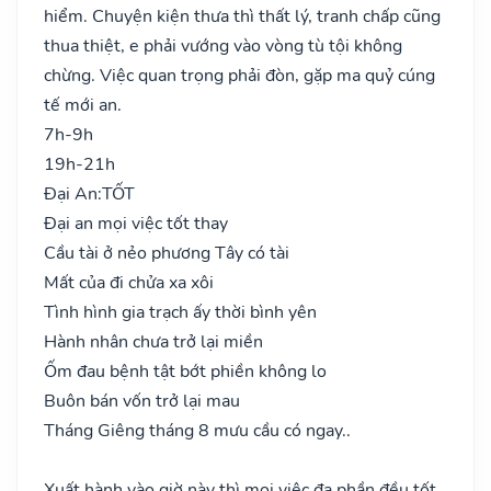
hiểm. Chuyện kiện thưa thì thất lý, tranh chấp cũng
thua thiệt, e phải vướng vào vòng tù tội không
chừng. Việc quan trọng phải đòn, gặp ma quỷ cúng
tế mới an.
7h-9h
19h-21h
Đại An:
TỐT
Đại an mọi việc tốt thay
Cầu tài ở nẻo phương Tây có tài
Mất của đi chửa xa xôi
Tình hình gia trạch ấy thời bình yên
Hành nhân chưa trở lại miền
Ốm đau bệnh tật bớt phiền không lo
Buôn bán vốn trở lại mau
Tháng Giêng tháng 8 mưu cầu có ngay..
Xuất hành vào giờ này thì mọi việc đa phần đều tốt