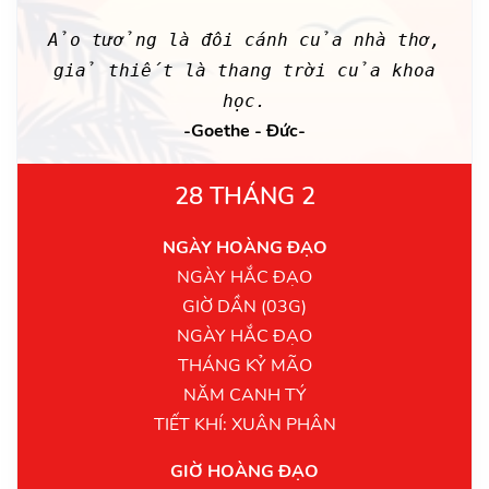
Ảo tưởng là đôi cánh của nhà thơ,
giả thiết là thang trời của khoa
học.
-Goethe - Đức-
28 THÁNG 2
NGÀY HOÀNG ĐẠO
NGÀY HẮC ĐẠO
GIỜ DẦN (03G)
NGÀY HẮC ĐẠO
THÁNG KỶ MÃO
NĂM CANH TÝ
TIẾT KHÍ: XUÂN PHÂN
GIỜ HOÀNG ĐẠO