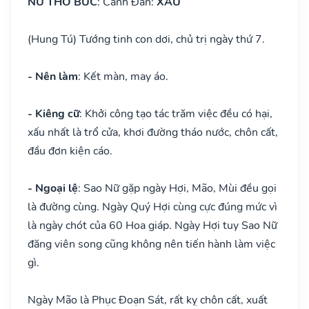
NỮ THỔ BỨC
: Cảnh Đan:
XẤU
(Hung Tú) Tướng tinh con dơi, chủ trị ngày thứ 7.
- Nên làm
: Kết màn, may áo.
- Kiêng cữ
: Khởi công tạo tác trăm việc đều có hại,
xấu nhất là trổ cửa, khơi đường tháo nước, chôn cất,
đầu đơn kiện cáo.
- Ngoại lệ
: Sao Nữ gặp ngày Hợi, Mão, Mùi đều gọi
là đường cùng. Ngày Quý Hợi cùng cực đúng mức vì
là ngày chót của 60 Hoa giáp. Ngày Hợi tuy Sao Nữ
đăng viên song cũng không nên tiến hành làm việc
gì.
Ngày Mão là Phục Đoạn Sát, rất kỵ chôn cất, xuất