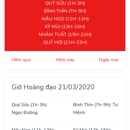
QUÝ SỬU (1H-3H)
BÍNH THÌN (7H-9H)
MẬU NGỌ (11H-13H)
KỶ MÙI (13H-15H)
NHÂM TUẤT (19H-21H)
QUÝ HỢI (21H-23H)
Hôm qua
Hôm nay
Ngày mai
Giờ Hoàng đạo 21/03/2020
Quý Sửu (1h-3h):
Bính Thìn (7h-9h): Tư
Ngọc Đường
Mệnh
Mậu Ngọ (11h-13h):
Kỷ Mùi (13h-15h):