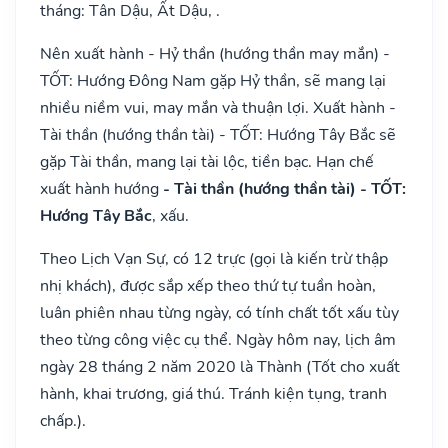
tháng: Tân Dậu, Ất Dậu, .
Nên xuất hành - Hỷ thần (hướng thần may mắn) -
TỐT: Hướng Đông Nam gặp Hỷ thần, sẽ mang lại
nhiều niềm vui, may mắn và thuận lợi. Xuất hành -
Tài thần (hướng thần tài) - TỐT: Hướng Tây Bắc sẽ
gặp Tài thần, mang lại tài lộc, tiền bạc. Hạn chế
xuất hành hướng
- Tài thần (hướng thần tài) - TỐT:
Hướng Tây Bắc
, xấu.
Theo Lịch Vạn Sự, có 12 trực (gọi là kiến trừ thập
nhị khách), được sắp xếp theo thứ tự tuần hoàn,
luân phiên nhau từng ngày, có tính chất tốt xấu tùy
theo từng công việc cụ thể. Ngày hôm nay, lịch âm
ngày 28 tháng 2 năm 2020 là Thành (Tốt cho xuất
hành, khai trương, giá thú. Tránh kiện tụng, tranh
chấp.).