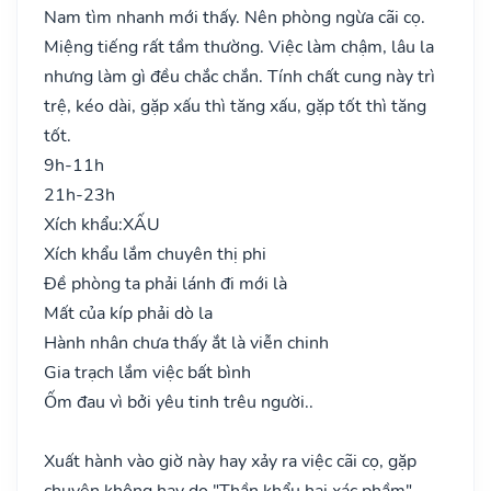
Nam tìm nhanh mới thấy. Nên phòng ngừa cãi cọ.
Miệng tiếng rất tầm thường. Việc làm chậm, lâu la
nhưng làm gì đều chắc chắn. Tính chất cung này trì
trệ, kéo dài, gặp xấu thì tăng xấu, gặp tốt thì tăng
tốt.
9h-11h
21h-23h
Xích khẩu:
XẤU
Xích khẩu lắm chuyên thị phi
Đề phòng ta phải lánh đi mới là
Mất của kíp phải dò la
Hành nhân chưa thấy ắt là viễn chinh
Gia trạch lắm việc bất bình
Ốm đau vì bởi yêu tinh trêu người..
Xuất hành vào giờ này hay xảy ra việc cãi cọ, gặp
chuyện không hay do "Thần khẩu hại xác phầm",