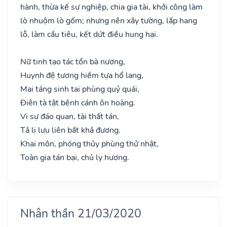
hành, thừa kế sự nghiệp, chia gia tài, khởi công làm
lò nhuộm lò gốm; nhưng nên xây tường, lấp hang
lỗ, làm cầu tiêu, kết dứt điều hung hại.
Nữ tinh tạo tác tổn bà nương,
Huynh đệ tương hiềm tựa hổ lang,
Mai táng sinh tai phùng quỷ quái,
Điên tà tật bệnh cánh ôn hoàng.
Vi sự đáo quan, tài thất tán,
Tả lị lưu liên bất khả đương.
Khai môn, phóng thủy phùng thử nhật,
Toàn gia tán bại, chủ ly hương.
Nhân thần 21/03/2020