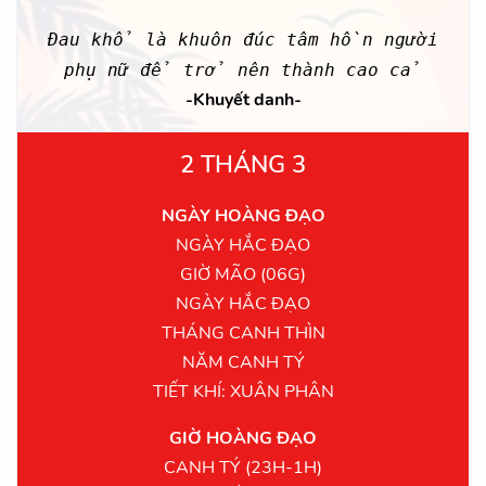
Đau khổ là khuôn đúc tâm hồn người
phụ nữ để trở nên thành cao cả
-Khuyết danh-
2 THÁNG 3
NGÀY HOÀNG ĐẠO
NGÀY HẮC ĐẠO
GIỜ MÃO (06G)
NGÀY HẮC ĐẠO
THÁNG CANH THÌN
NĂM CANH TÝ
TIẾT KHÍ: XUÂN PHÂN
GIỜ HOÀNG ĐẠO
CANH TÝ (23H-1H)