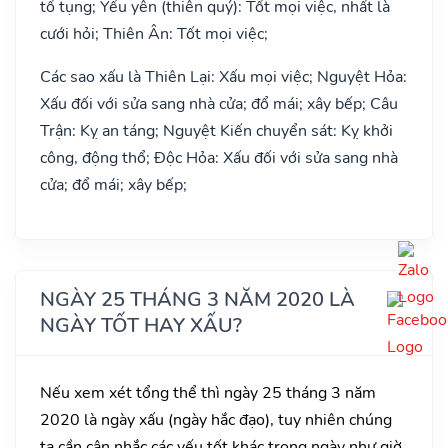
tố tụng; Yếu yên (thiên quý): Tốt mọi việc, nhất là
cưới hỏi; Thiên Ân: Tốt mọi việc;
Các sao xấu là Thiên Lại: Xấu mọi việc; Nguyệt Hỏa:
Xấu đối với sửa sang nhà cửa; đổ mái; xây bếp; Câu
Trận: Kỵ an táng; Nguyệt Kiến chuyển sát: Kỵ khởi
công, động thổ; Độc Hỏa: Xấu đối với sửa sang nhà
cửa; đổ mái; xây bếp;
NGÀY 25 THÁNG 3 NĂM 2020 LÀ
NGÀY TỐT HAY XẤU?
Nếu xem xét tổng thể thì ngày 25 tháng 3 năm
2020 là ngày xấu (ngày hắc đạo), tuy nhiên chúng
ta cần cân nhắc các yếu tốt khác trong ngày như giờ