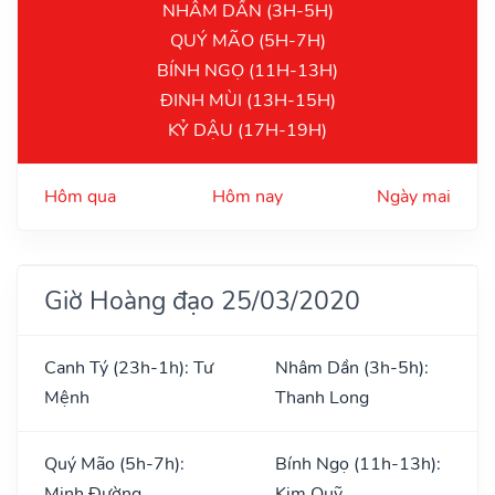
NHÂM DẦN (3H-5H)
QUÝ MÃO (5H-7H)
BÍNH NGỌ (11H-13H)
ĐINH MÙI (13H-15H)
KỶ DẬU (17H-19H)
Hôm qua
Hôm nay
Ngày mai
Giờ Hoàng đạo 25/03/2020
Canh Tý (23h-1h): Tư
Nhâm Dần (3h-5h):
Mệnh
Thanh Long
Quý Mão (5h-7h):
Bính Ngọ (11h-13h):
Minh Đường
Kim Quỹ