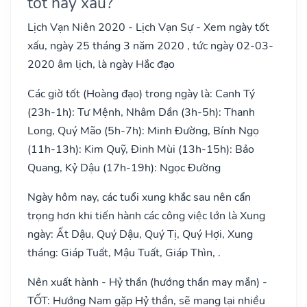
tốt hay xấu?
Lịch Vạn Niên 2020 - Lịch Vạn Sự - Xem ngày tốt
xấu, ngày 25 tháng 3 năm 2020 , tức ngày 02-03-
2020 âm lịch, là ngày Hắc đạo
Các giờ tốt (Hoàng đạo) trong ngày là: Canh Tý
(23h-1h): Tư Mệnh, Nhâm Dần (3h-5h): Thanh
Long, Quý Mão (5h-7h): Minh Đường, Bính Ngọ
(11h-13h): Kim Quỹ, Đinh Mùi (13h-15h): Bảo
Quang, Kỷ Dậu (17h-19h): Ngọc Đường
Ngày hôm nay, các tuổi xung khắc sau nên cẩn
trọng hơn khi tiến hành các công việc lớn là Xung
ngày: Ất Dậu, Quý Dậu, Quý Tị, Quý Hợi, Xung
tháng: Giáp Tuất, Mậu Tuất, Giáp Thìn, .
Nên xuất hành - Hỷ thần (hướng thần may mắn) -
TỐT: Hướng Nam gặp Hỷ thần, sẽ mang lại nhiều