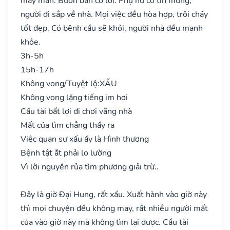
may mắn. Buôn bán có lời. Phụ nữ có tin mừng,
người đi sắp về nhà. Mọi việc đều hòa hợp, trôi chảy
tốt đẹp. Có bệnh cầu sẽ khỏi, người nhà đều mạnh
khỏe.
3h-5h
15h-17h
Không vong/Tuyệt lộ:
XẤU
Không vong lặng tiếng im hơi
Cầu tài bất lợi đi chơi vắng nhà
Mất của tìm chẳng thấy ra
Việc quan sự xấu ấy là Hình thương
Bệnh tật ắt phải lo lường
Vì lời nguyền rủa tìm phương giải trừ..
Đây là giờ Đại Hung, rất xấu. Xuất hành vào giờ này
thì mọi chuyện đều không may, rất nhiều người mất
của vào giờ này mà không tìm lại được. Cầu tài