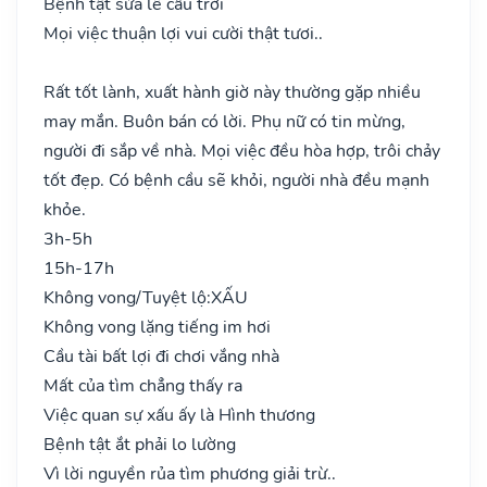
Bệnh tật sửa lễ cầu trời
Mọi việc thuận lợi vui cười thật tươi..
Rất tốt lành, xuất hành giờ này thường gặp nhiều
may mắn. Buôn bán có lời. Phụ nữ có tin mừng,
người đi sắp về nhà. Mọi việc đều hòa hợp, trôi chảy
tốt đẹp. Có bệnh cầu sẽ khỏi, người nhà đều mạnh
khỏe.
3h-5h
15h-17h
Không vong/Tuyệt lộ:
XẤU
Không vong lặng tiếng im hơi
Cầu tài bất lợi đi chơi vắng nhà
Mất của tìm chẳng thấy ra
Việc quan sự xấu ấy là Hình thương
Bệnh tật ắt phải lo lường
Vì lời nguyền rủa tìm phương giải trừ..