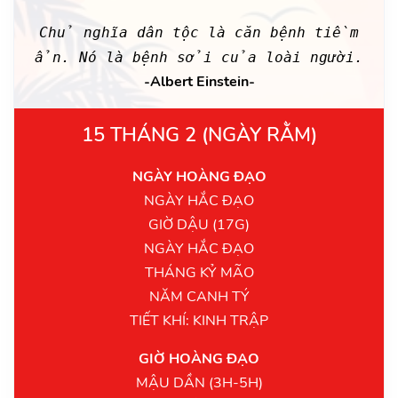
Chủ nghĩa dân tộc là căn bệnh tiềm
ẩn. Nó là bệnh sởi của loài người.
-Albert Einstein-
15 THÁNG 2 (NGÀY RẰM)
NGÀY HOÀNG ĐẠO
NGÀY HẮC ĐẠO
GIỜ DẬU (17G)
NGÀY HẮC ĐẠO
THÁNG KỶ MÃO
NĂM CANH TÝ
TIẾT KHÍ: KINH TRẬP
GIỜ HOÀNG ĐẠO
MẬU DẦN (3H-5H)