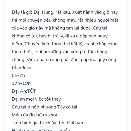
Đây là giờ Đại Hung, rất xấu. Xuất hành vào giờ này
thì mọi chuyện đều không may, rất nhiều người mất
của vào giờ này mà không tìm lại được. Cầu tài
không có lợi, hay bị trái ý, đi xa e gặp nạn nguy
hiểm. Chuyện kiện thưa thì thất lý, tranh chấp cũng
thua thiệt, e phải vướng vào vòng tù tội không
chừng. Việc quan trọng phải đòn, gặp ma quỷ cúng
tế mới an.
5h-7h
17h-19h
Đại An:
TỐT
Đại an mọi việc tốt thay
Cầu tài ở nẻo phương Tây có tài
Mất của đi chửa xa xôi
Tình hình gia trạch ấy thời bình yên
Hành nhân chưa trở lại miền