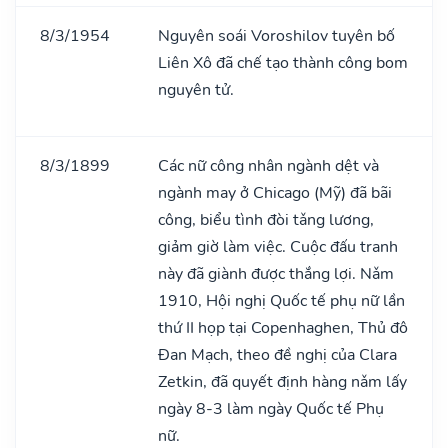
8/3/1954
Nguyên soái Voroshilov tuyên bố
Liên Xô đã chế tạo thành công bom
nguyên tử.
8/3/1899
Các nữ công nhân ngành dệt và
ngành may ở Chicago (Mỹ) đã bãi
công, biểu tình đòi tǎng lương,
giảm giờ làm việc. Cuộc đấu tranh
này đã giành được thắng lợi. Nǎm
1910, Hội nghị Quốc tế phụ nữ lần
thứ II họp tại Copenhaghen, Thủ đô
Đan Mạch, theo đề nghị của Clara
Zetkin, đã quyết định hàng nǎm lấy
ngày 8-3 làm ngày Quốc tế Phụ
nữ.