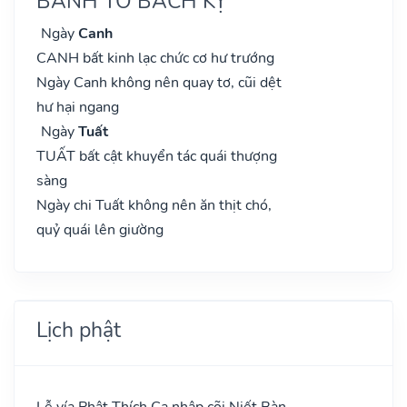
BÀNH TỔ BÁCH KỴ
Ngày
Canh
CANH bất kinh lạc chức cơ hư trướng
Ngày Canh không nên quay tơ, cũi dệt
hư hại ngang
Ngày
Tuất
TUẤT bất cật khuyển tác quái thượng
sàng
Ngày chi Tuất không nên ăn thịt chó,
quỷ quái lên giường
Lịch phật
Lễ vía Phật Thích Ca nhập cõi Niết Bàn