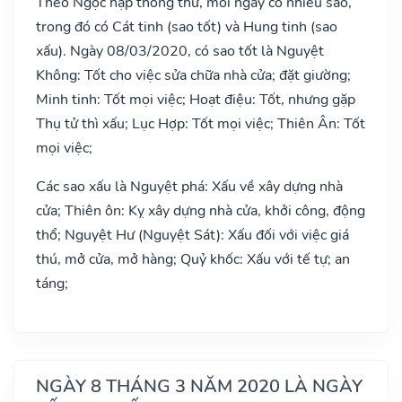
Theo Ngọc hạp thông thư, mỗi ngày có nhiều sao,
trong đó có Cát tinh (sao tốt) và Hung tinh (sao
xấu). Ngày 08/03/2020, có sao tốt là Nguyệt
Không: Tốt cho việc sửa chữa nhà cửa; đặt giường;
Minh tinh: Tốt mọi việc; Hoạt điệu: Tốt, nhưng gặp
Thụ tử thì xấu; Lục Hợp: Tốt mọi việc; Thiên Ân: Tốt
mọi việc;
Các sao xấu là Nguyệt phá: Xấu về xây dựng nhà
cửa; Thiên ôn: Kỵ xây dựng nhà cửa, khởi công, động
thổ; Nguyệt Hư (Nguyệt Sát): Xấu đối với việc giá
thú, mở cửa, mở hàng; Quỷ khốc: Xấu với tế tự; an
táng;
NGÀY 8 THÁNG 3 NĂM 2020 LÀ NGÀY