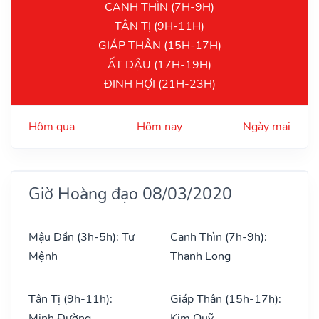
CANH THÌN (7H-9H)
TÂN TỊ (9H-11H)
GIÁP THÂN (15H-17H)
ẤT DẬU (17H-19H)
ĐINH HỢI (21H-23H)
Hôm qua
Hôm nay
Ngày mai
Giờ Hoàng đạo 08/03/2020
Mậu Dần (3h-5h): Tư
Canh Thìn (7h-9h):
Mệnh
Thanh Long
Tân Tị (9h-11h):
Giáp Thân (15h-17h):
Minh Đường
Kim Quỹ