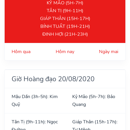
KỶ MÃO (5H-7H)
TÂN TỊ (9H-11H)
GIÁP THÂN (15H-17H)
BÍNH TUẤT (19H-21H)
ĐINH HỢI (21H-23H)
Hôm qua
Hôm nay
Ngày mai
Giờ Hoàng đạo 20/08/2020
Mậu Dần (3h-5h): Kim
Kỷ Mão (5h-7h): Bảo
Quỹ
Quang
Tân Tị (9h-11h): Ngọc
Giáp Thân (15h-17h):
Đường
Tư Mệnh