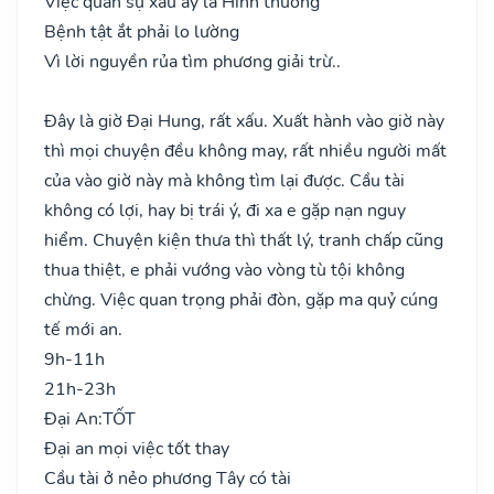
Việc quan sự xấu ấy là Hình thương
Bệnh tật ắt phải lo lường
Vì lời nguyền rủa tìm phương giải trừ..
Đây là giờ Đại Hung, rất xấu. Xuất hành vào giờ này
thì mọi chuyện đều không may, rất nhiều người mất
của vào giờ này mà không tìm lại được. Cầu tài
không có lợi, hay bị trái ý, đi xa e gặp nạn nguy
hiểm. Chuyện kiện thưa thì thất lý, tranh chấp cũng
thua thiệt, e phải vướng vào vòng tù tội không
chừng. Việc quan trọng phải đòn, gặp ma quỷ cúng
tế mới an.
9h-11h
21h-23h
Đại An:
TỐT
Đại an mọi việc tốt thay
Cầu tài ở nẻo phương Tây có tài