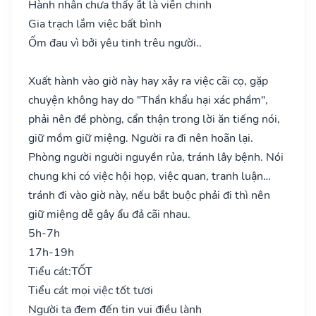
Hành nhân chưa thấy ắt là viễn chinh
Gia trạch lắm việc bất bình
Ốm đau vì bởi yêu tinh trêu người..
Xuất hành vào giờ này hay xảy ra việc cãi cọ, gặp
chuyện không hay do "Thần khẩu hại xác phầm",
phải nên đề phòng, cẩn thận trong lời ăn tiếng nói,
giữ mồm giữ miệng. Người ra đi nên hoãn lại.
Phòng người người nguyền rủa, tránh lây bệnh. Nói
chung khi có việc hội họp, việc quan, tranh luận…
tránh đi vào giờ này, nếu bắt buộc phải đi thì nên
giữ miệng dễ gây ẩu đả cãi nhau.
5h-7h
17h-19h
Tiểu cát:
TỐT
Tiểu cát mọi việc tốt tươi
Người ta đem đến tin vui điều lành