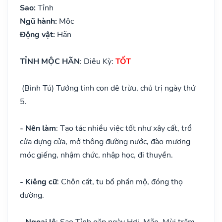
Sao:
Tỉnh
Ngũ hành:
Mộc
Động vật:
Hãn
TỈNH MỘC HÃN
: Diêu Kỳ:
TỐT
(Bình Tú) Tướng tinh con dê trừu, chủ trị ngày thứ
5.
- Nên làm
: Tạo tác nhiều việc tốt như xây cất, trổ
cửa dựng cửa, mở thông đường nước, đào mương
móc giếng, nhậm chức, nhập học, đi thuyền.
- Kiêng cữ
: Chôn cất, tu bổ phần mộ, đóng thọ
đường.
- Ngoại lệ
: Sao Tỉnh gặp ngày Hợi, Mão, Mùi trăm