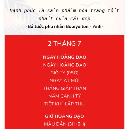
Hạnh phúc là sản phẩm hóa trang tốt
nhất của cái đẹp
-Bá tước phu nhân Boleyxiton - Anh-
2 THÁNG 7
NGÀY HOÀNG ĐẠO
NGÀY HOÀNG ĐẠO
GIỜ TỴ (09G)
NGÀY ẤT MÙI
THÁNG GIÁP THÂN
NĂM CANH TÝ
TIẾT KHÍ: LẬP THU
GIỜ HOÀNG ĐẠO
MẬU DẦN (3H-5H)