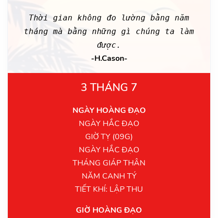
Thời gian không đo lường bằng năm
tháng mà bằng những gì chúng ta làm
được.
-H.Cason-
3 THÁNG 7
NGÀY HOÀNG ĐẠO
NGÀY HẮC ĐẠO
GIỜ TỴ (09G)
NGÀY HẮC ĐẠO
THÁNG GIÁP THÂN
NĂM CANH TÝ
TIẾT KHÍ: LẬP THU
GIỜ HOÀNG ĐẠO