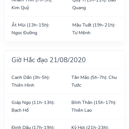
Kim Quỹ
Quang
Ất Mùi (13h-15h):
Mậu Tuất (19h-21h):
Ngọc Đường
Tư Mệnh
Giờ Hắc đạo 21/08/2020
Canh Dần (3h-5h):
Tân Mão (5h-7h): Chu
Thiên Hình
Tước
Giáp Ngọ (11h-13h):
Bính Thân (15h-17h):
Bạch Hổ
Thiên Lao
Đinh Dậu (17h-19h):
Kỷ Hợi (21h-23h):