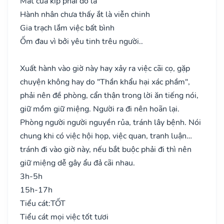
Mất của kíp phải dò la
Hành nhân chưa thấy ắt là viễn chinh
Gia trạch lắm việc bất bình
Ốm đau vì bởi yêu tinh trêu người..
Xuất hành vào giờ này hay xảy ra việc cãi cọ, gặp
chuyện không hay do "Thần khẩu hại xác phầm",
phải nên đề phòng, cẩn thận trong lời ăn tiếng nói,
giữ mồm giữ miệng. Người ra đi nên hoãn lại.
Phòng người người nguyền rủa, tránh lây bệnh. Nói
chung khi có việc hội họp, việc quan, tranh luận…
tránh đi vào giờ này, nếu bắt buộc phải đi thì nên
giữ miệng dễ gây ẩu đả cãi nhau.
3h-5h
15h-17h
Tiểu cát:
TỐT
Tiểu cát mọi việc tốt tươi