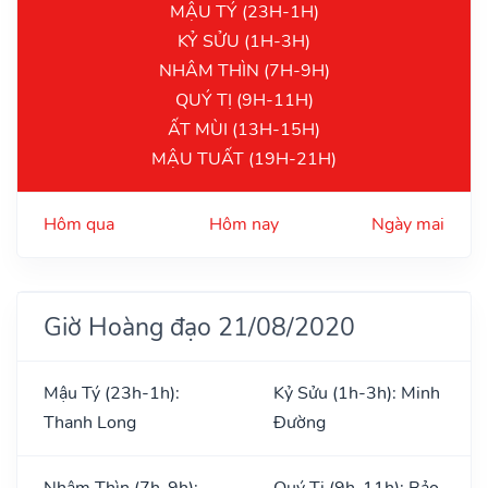
MẬU TÝ (23H-1H)
KỶ SỬU (1H-3H)
NHÂM THÌN (7H-9H)
QUÝ TỊ (9H-11H)
ẤT MÙI (13H-15H)
MẬU TUẤT (19H-21H)
Hôm qua
Hôm nay
Ngày mai
Giờ Hoàng đạo 21/08/2020
Mậu Tý (23h-1h):
Kỷ Sửu (1h-3h): Minh
Thanh Long
Đường
Nhâm Thìn (7h-9h):
Quý Tị (9h-11h): Bảo