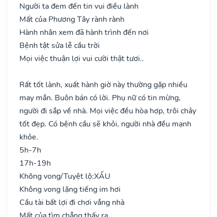
Người ta đem đến tin vui điều lành
Mất của Phương Tây rành rành
Hành nhân xem đã hành trình đến nơi
Bệnh tật sửa lễ cầu trời
Mọi việc thuận lợi vui cười thật tươi..
Rất tốt lành, xuất hành giờ này thường gặp nhiều
may mắn. Buôn bán có lời. Phụ nữ có tin mừng,
người đi sắp về nhà. Mọi việc đều hòa hợp, trôi chảy
tốt đẹp. Có bệnh cầu sẽ khỏi, người nhà đều mạnh
khỏe.
5h-7h
17h-19h
Không vong/Tuyệt lộ:
XẤU
Không vong lặng tiếng im hơi
Cầu tài bất lợi đi chơi vắng nhà
Mất của tìm chẳng thấy ra