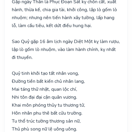
Gặp ngày Thân là Phục Đoạn Sát kỵ chôn cất, xuất
hành, thừa kế, chia gia tài, khởi công, lập lò gốm lò
nhuộm; nhưng nên tiến hành xây tường, lấp hang
lỗ, làm cầu tiêu, kết dứt điều hung hại.
Sao Quỷ gặp 16 âm lịch ngày Diệt Một kỵ làm rượu,
lập lò gốm lò nhuộm, vào làm hành chính, kỵ nhất
đi thuyền.
Quỷ tinh khởi tạo tất nhân vong,
Đường tiền bất kiến chủ nhân lang,
Mai táng thử nhật, quan lộc chí,
Nhi tôn đại đại cận quân vương.
Khai môn phóng thủy tu thương tử,
Hôn nhân phu thê bất cửu trường.
Tu thổ trúc tường thương sản nữ,
Thủ phù song nữ lệ uông uông.