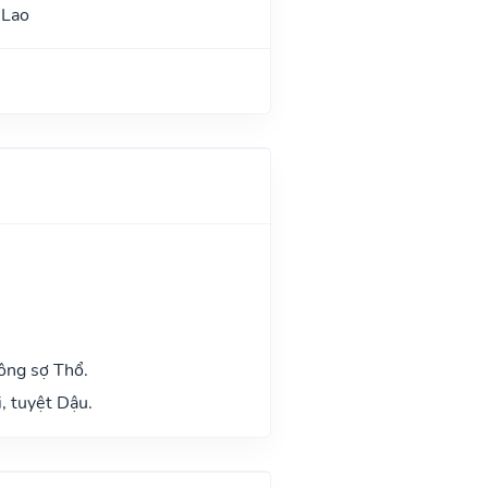
 Lao
n
ông sợ Thổ.
, tuyệt Dậu.