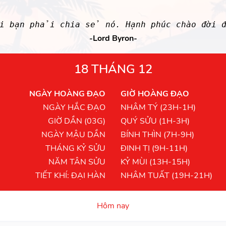
 bạn phải chia sẻ nó. Hạnh phúc chào đời đ
-Lord Byron-
18 THÁNG 12
NGÀY HOÀNG ĐẠO
GIỜ HOÀNG ĐẠO
NGÀY HẮC ĐẠO
NHÂM TÝ (23H-1H)
GIỜ DẦN (03G)
QUÝ SỬU (1H-3H)
NGÀY MẬU DẦN
BÍNH THÌN (7H-9H)
THÁNG KỶ SỬU
ĐINH TỊ (9H-11H)
NĂM TÂN SỬU
KỶ MÙI (13H-15H)
TIẾT KHÍ: ĐẠI HÀN
NHÂM TUẤT (19H-21H)
Hôm nay