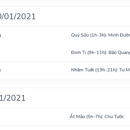
0/01/2021
g
Quý Sửu (1h-3h): Minh Đườ
Đinh Tị (9h-11h): Bảo Quan
g
Nhâm Tuất (19h-21h): Tư 
01/2021
Ất Mão (5h-7h): Chu Tước