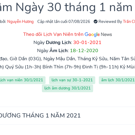
 âm Ngày 30 tháng 1 năm
 bởi:
Nguyễn Hương
Cập nhật lần cuối 07/08/2026
Reviewed By
Trần 
Theo dõi Lịch Vạn Niên trên
Ngày
Dương Lịch
:
30-01-2021
Ngày
Âm Lịch
:
18-12-2020
đạo, Giờ Dần (03G), Ngày Mậu Dần, Tháng Kỷ Sửu, Năm Tân Sử
h)
Quý Sửu (1h-3h)
Bính Thìn (7h-9h)
Đinh Tị (9h-11h)
Kỷ Mùi
lịch vạn niên 30/1/2021
lịch vạn sự 30-1-2021
âm lịch 30/1/2021
lịch âm dương 30/1/2021
 DƯƠNG THÁNG 1 NĂM 2021