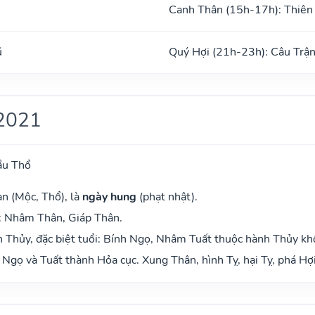
Canh Thân (15h-17h): Thiên
ũ
Quý Hợi (21h-23h): Câu Trậ
2021
ầu Thổ
n (Mộc, Thổ), là
ngày hung
(phạt nhật).
: Nhâm Thân, Giáp Thân.
 Thủy, đặc biệt tuổi: Bính Ngọ, Nhâm Tuất thuộc hành Thủy kh
Ngọ và Tuất thành Hỏa cục. Xung Thân, hình Tỵ, hại Tỵ, phá Hợi