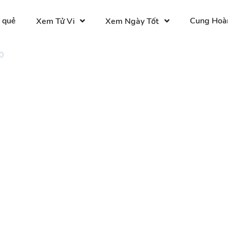
 quẻ
Cung Hoà
Xem Tử Vi
Xem Ngày Tốt
0