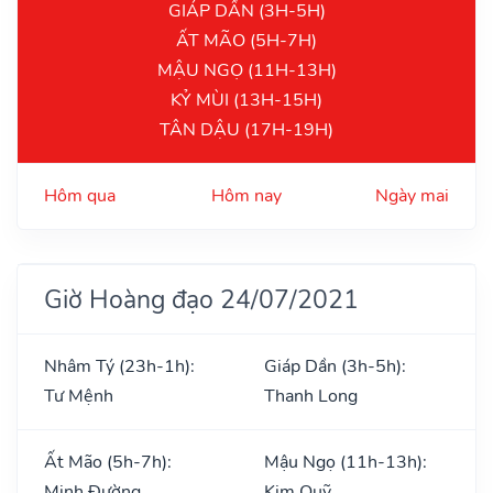
GIÁP DẦN (3H-5H)
ẤT MÃO (5H-7H)
MẬU NGỌ (11H-13H)
KỶ MÙI (13H-15H)
TÂN DẬU (17H-19H)
Hôm qua
Hôm nay
Ngày mai
Giờ Hoàng đạo 24/07/2021
Nhâm Tý (23h-1h):
Giáp Dần (3h-5h):
Tư Mệnh
Thanh Long
Ất Mão (5h-7h):
Mậu Ngọ (11h-13h):
Minh Đường
Kim Quỹ