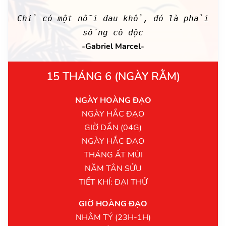
Chỉ có một nỗi đau khổ, đó là phải
sống cô độc
-Gabriel Marcel-
15 THÁNG 6 (NGÀY RẰM)
NGÀY HOÀNG ĐẠO
NGÀY HẮC ĐẠO
GIỜ DẦN (04G)
NGÀY HẮC ĐẠO
THÁNG ẤT MÙI
NĂM TÂN SỬU
TIẾT KHÍ: ĐẠI THỬ
GIỜ HOÀNG ĐẠO
NHÂM TÝ (23H-1H)