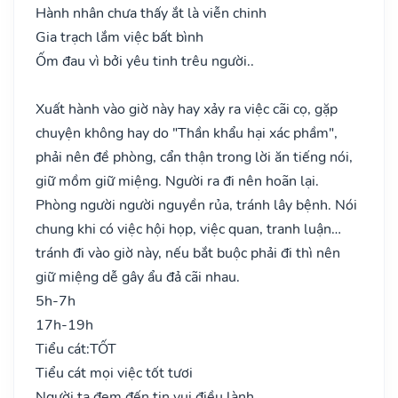
Hành nhân chưa thấy ắt là viễn chinh
Gia trạch lắm việc bất bình
Ốm đau vì bởi yêu tinh trêu người..
Xuất hành vào giờ này hay xảy ra việc cãi cọ, gặp
chuyện không hay do "Thần khẩu hại xác phầm",
phải nên đề phòng, cẩn thận trong lời ăn tiếng nói,
giữ mồm giữ miệng. Người ra đi nên hoãn lại.
Phòng người người nguyền rủa, tránh lây bệnh. Nói
chung khi có việc hội họp, việc quan, tranh luận…
tránh đi vào giờ này, nếu bắt buộc phải đi thì nên
giữ miệng dễ gây ẩu đả cãi nhau.
5h-7h
17h-19h
Tiểu cát:
TỐT
Tiểu cát mọi việc tốt tươi
Người ta đem đến tin vui điều lành