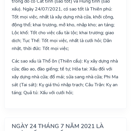
trong đó có Cát tinh (sao tốt) và Hung tinh (sao
xấu). Ngày 24/07/2021, có sao tốt là Thiên phú:
Tốt mọi việc, nhất là xây dựng nhà cửa, khởi công,
động thổ; khai trương, mở kho, nhập kho; an táng;
Lộc khố: Tốt cho việc cầu tài lộc; khai trương; giao
dịch; Tục Thế: Tốt mọi việc, nhất là cưới hỏi; Dân
nhật, thời đức: Tốt mọi việc;
Các sao xấu là Thổ ôn (Thiên cẩu): Kỵ xây dựng nhà
cửa; đào ao, đào giếng; tế tự; Hỏa tai: Xấu đối với
xây dựng nhà cửa; đổ mái; sửa sang nhà cửa; Phi Ma
sát (Tai sát): Kỵ giá thú nhập trạch; Câu Trận: Kỵ an
táng; Quả tú: Xấu với cưới hỏi;
NGÀY 24 THÁNG 7 NĂM 2021 LÀ