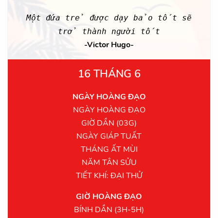
Một đứa trẻ được dạy bảo tốt sẽ
trở thành người tốt
-Victor Hugo-
16 THÁNG 6
NGÀY HOÀNG ĐẠO
NGÀY HOÀNG ĐẠO
GIỜ DẦN (03G)
NGÀY GIÁP TUẤT
THÁNG ẤT MÙI
NĂM TÂN SỬU
TIẾT KHÍ: ĐẠI THỬ
GIỜ HOÀNG ĐẠO
BÍNH DẦN (3H-5H)