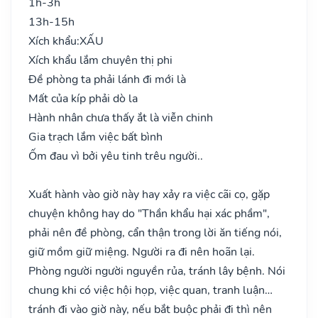
1h-3h
13h-15h
Xích khẩu:
XẤU
Xích khẩu lắm chuyên thị phi
Đề phòng ta phải lánh đi mới là
Mất của kíp phải dò la
Hành nhân chưa thấy ắt là viễn chinh
Gia trạch lắm việc bất bình
Ốm đau vì bởi yêu tinh trêu người..
Xuất hành vào giờ này hay xảy ra việc cãi cọ, gặp
chuyện không hay do "Thần khẩu hại xác phầm",
phải nên đề phòng, cẩn thận trong lời ăn tiếng nói,
giữ mồm giữ miệng. Người ra đi nên hoãn lại.
Phòng người người nguyền rủa, tránh lây bệnh. Nói
chung khi có việc hội họp, việc quan, tranh luận…
tránh đi vào giờ này, nếu bắt buộc phải đi thì nên