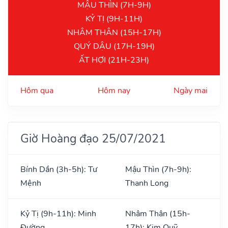
MẬU THÌN (7H-9H)
KỶ TỊ (9H-11H)
NHÂM THÂN (15H-17H)
QUÝ DẬU (17H-19H)
ẤT HỢI (21H-23H)
Hôm qua
Hôm nay
Ngày mai
Giờ Hoàng đạo 25/07/2021
Bính Dần (3h-5h): Tư
Mậu Thìn (7h-9h):
Mệnh
Thanh Long
Kỷ Tị (9h-11h): Minh
Nhâm Thân (15h-
Đường
17h): Kim Quỹ