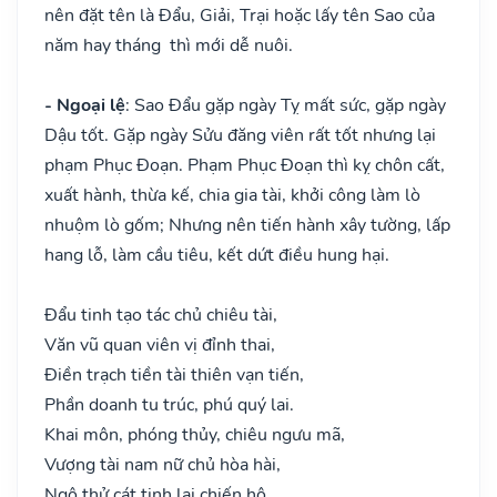
nên đặt tên là Đẩu, Giải, Trại hoặc lấy tên Sao của
năm hay tháng thì mới dễ nuôi.
- Ngoại lệ
: Sao Đẩu gặp ngày Tỵ mất sức, gặp ngày
Dậu tốt. Gặp ngày Sửu đăng viên rất tốt nhưng lại
phạm Phục Đoạn. Phạm Phục Đoạn thì kỵ chôn cất,
xuất hành, thừa kế, chia gia tài, khởi công làm lò
nhuộm lò gốm; Nhưng nên tiến hành xây tường, lấp
hang lỗ, làm cầu tiêu, kết dứt điều hung hại.
Đẩu tinh tạo tác chủ chiêu tài,
Văn vũ quan viên vị đỉnh thai,
Điền trạch tiền tài thiên vạn tiến,
Phần doanh tu trúc, phú quý lai.
Khai môn, phóng thủy, chiêu ngưu mã,
Vượng tài nam nữ chủ hòa hài,
Ngộ thử cát tinh lai chiến hộ,