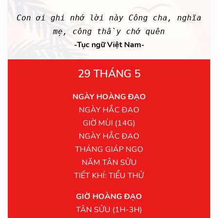
Con ơi ghi nhớ lời này Công cha, nghĩa
mẹ, công thầy chớ quên
-Tục ngữ Việt Nam-
29 THÁNG 5
NGÀY HOÀNG ĐẠO
NGÀY HẮC ĐẠO
GIỜ MÙI (14G)
NGÀY HẮC ĐẠO
THÁNG GIÁP NGỌ
NĂM TÂN SỬU
TIẾT KHÍ: TIỂU THỬ
GIỜ HOÀNG ĐẠO
TÂN SỬU (1H-3H)