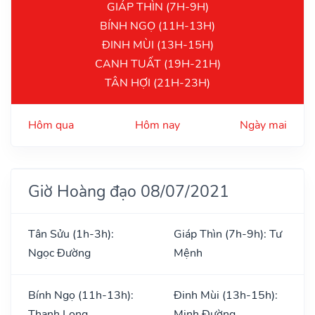
GIÁP THÌN (7H-9H)
BÍNH NGỌ (11H-13H)
ĐINH MÙI (13H-15H)
CANH TUẤT (19H-21H)
TÂN HỢI (21H-23H)
Hôm qua
Hôm nay
Ngày mai
Giờ Hoàng đạo 08/07/2021
Tân Sửu (1h-3h):
Giáp Thìn (7h-9h): Tư
Ngọc Đường
Mệnh
Bính Ngọ (11h-13h):
Đinh Mùi (13h-15h):
Thanh Long
Minh Đường