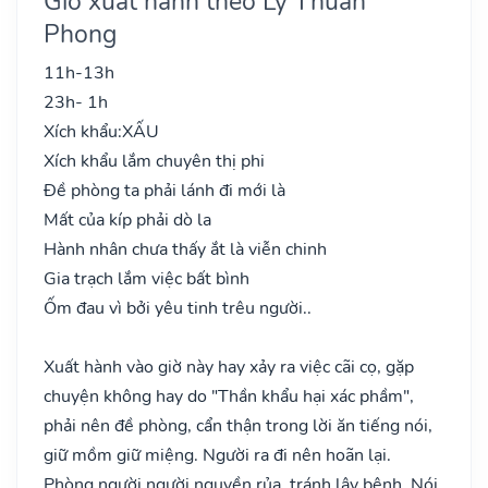
Giờ xuất hành theo Lý Thuần
Phong
11h-13h
23h- 1h
Xích khẩu:
XẤU
Xích khẩu lắm chuyên thị phi
Đề phòng ta phải lánh đi mới là
Mất của kíp phải dò la
Hành nhân chưa thấy ắt là viễn chinh
Gia trạch lắm việc bất bình
Ốm đau vì bởi yêu tinh trêu người..
Xuất hành vào giờ này hay xảy ra việc cãi cọ, gặp
chuyện không hay do "Thần khẩu hại xác phầm",
phải nên đề phòng, cẩn thận trong lời ăn tiếng nói,
giữ mồm giữ miệng. Người ra đi nên hoãn lại.
Phòng người người nguyền rủa, tránh lây bệnh. Nói