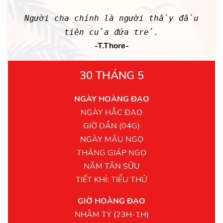
Người cha chính là người thầy đầu
tiên của đứa trẻ.
-T.Thore-
30 THÁNG 5
NGÀY HOÀNG ĐẠO
NGÀY HẮC ĐẠO
GIỜ DẦN (04G)
NGÀY MẬU NGỌ
THÁNG GIÁP NGỌ
NĂM TÂN SỬU
TIẾT KHÍ: TIỂU THỬ
GIỜ HOÀNG ĐẠO
NHÂM TÝ (23H-1H)