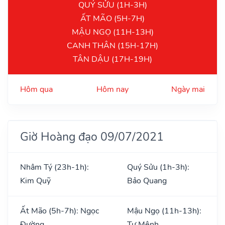
QUÝ SỬU (1H-3H)
ẤT MÃO (5H-7H)
MẬU NGỌ (11H-13H)
CANH THÂN (15H-17H)
TÂN DẬU (17H-19H)
Hôm qua
Hôm nay
Ngày mai
Giờ Hoàng đạo 09/07/2021
Nhâm Tý (23h-1h):
Quý Sửu (1h-3h):
Kim Quỹ
Bảo Quang
Ất Mão (5h-7h): Ngọc
Mậu Ngọ (11h-13h):
Đường
Tư Mệnh