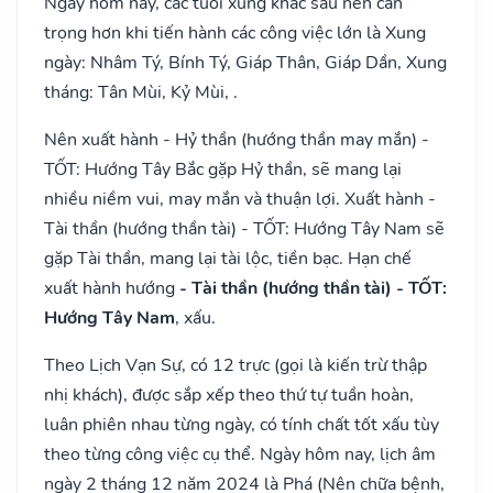
Ngày hôm nay, các tuổi xung khắc sau nên cẩn
trọng hơn khi tiến hành các công việc lớn là Xung
ngày: Nhâm Tý, Bính Tý, Giáp Thân, Giáp Dần, Xung
tháng: Tân Mùi, Kỷ Mùi, .
Nên xuất hành - Hỷ thần (hướng thần may mắn) -
TỐT: Hướng Tây Bắc gặp Hỷ thần, sẽ mang lại
nhiều niềm vui, may mắn và thuận lợi. Xuất hành -
Tài thần (hướng thần tài) - TỐT: Hướng Tây Nam sẽ
gặp Tài thần, mang lại tài lộc, tiền bạc. Hạn chế
xuất hành hướng
- Tài thần (hướng thần tài) - TỐT:
Hướng Tây Nam
, xấu.
Theo Lịch Vạn Sự, có 12 trực (gọi là kiến trừ thập
nhị khách), được sắp xếp theo thứ tự tuần hoàn,
luân phiên nhau từng ngày, có tính chất tốt xấu tùy
theo từng công việc cụ thể. Ngày hôm nay, lịch âm
ngày 2 tháng 12 năm 2024 là Phá (Nên chữa bệnh,