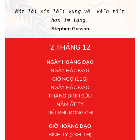
Một lời xin lỗi vụng về vẫn tốt
hơn im lặng.
-Stephen Gosson-
2 THÁNG 12
NGÀY HOÀNG ĐẠO
NGÀY HẮC ĐẠO
GIỜ NGỌ (11G)
NGÀY HẮC ĐẠO
THÁNG ĐINH SỬU
NĂM ẤT TỴ
TIẾT KHÍ: ĐÔNG CHÍ
GIỜ HOÀNG ĐẠO
BÍNH TÝ (23H-1H)