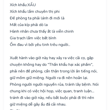
Xích khẩu:
XẤU
Xích khẩu lắm chuyên thị phi
Đề phòng ta phải lánh đi mới là
Mất của kíp phải dò la
Hành nhân chưa thấy ắt là viễn chinh
Gia trạch lắm việc bất bình
Ốm đau vì bởi yêu tinh trêu người..
Xuất hành vào giờ này hay xảy ra việc cãi cọ, gặp
chuyện không hay do "Thần khẩu hại xác phầm",
phải nên đề phòng, cẩn thận trong lời ăn tiếng nói,
giữ mồm giữ miệng. Người ra đi nên hoãn lại.
Phòng người người nguyền rủa, tránh lây bệnh. Nói
chung khi có việc hội họp, việc quan, tranh luận…
tránh đi vào giờ này, nếu bắt buộc phải đi thì nên
giữ miệng dễ gây ẩu đả cãi nhau.