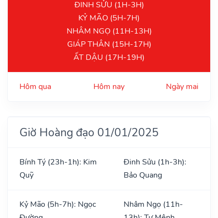
ĐINH SỬU (1H-3H)
KỶ MÃO (5H-7H)
NHÂM NGỌ (11H-13H)
GIÁP THÂN (15H-17H)
ẤT DẬU (17H-19H)
Hôm qua
Hôm nay
Ngày mai
Giờ Hoàng đạo 01/01/2025
Bính Tý (23h-1h): Kim
Đinh Sửu (1h-3h):
Quỹ
Bảo Quang
Kỷ Mão (5h-7h): Ngọc
Nhâm Ngọ (11h-
Đường
13h): Tư Mệnh