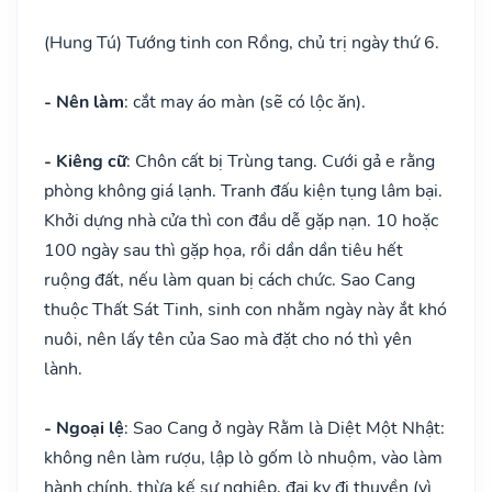
(Hung Tú) Tướng tinh con Rồng, chủ trị ngày thứ 6.
- Nên làm
: cắt may áo màn (sẽ có lộc ăn).
- Kiêng cữ
: Chôn cất bị Trùng tang. Cưới gả e rằng
phòng không giá lạnh. Tranh đấu kiện tụng lâm bại.
Khởi dựng nhà cửa thì con đầu dễ gặp nạn. 10 hoặc
100 ngày sau thì gặp họa, rồi dần dần tiêu hết
ruộng đất, nếu làm quan bị cách chức. Sao Cang
thuộc Thất Sát Tinh, sinh con nhằm ngày này ắt khó
nuôi, nên lấy tên của Sao mà đặt cho nó thì yên
lành.
- Ngoại lệ
: Sao Cang ở ngày Rằm là Diệt Một Nhật:
không nên làm rượu, lập lò gốm lò nhuộm, vào làm
hành chính, thừa kế sự nghiệp, đại kỵ đi thuyền (vì