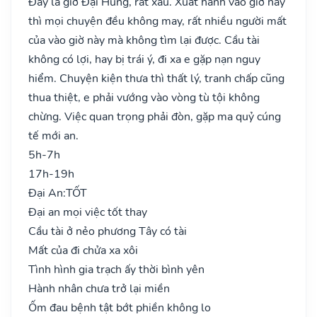
Đây là giờ Đại Hung, rất xấu. Xuất hành vào giờ này
thì mọi chuyện đều không may, rất nhiều người mất
của vào giờ này mà không tìm lại được. Cầu tài
không có lợi, hay bị trái ý, đi xa e gặp nạn nguy
hiểm. Chuyện kiện thưa thì thất lý, tranh chấp cũng
thua thiệt, e phải vướng vào vòng tù tội không
chừng. Việc quan trọng phải đòn, gặp ma quỷ cúng
tế mới an.
5h-7h
17h-19h
Đại An:
TỐT
Đại an mọi việc tốt thay
Cầu tài ở nẻo phương Tây có tài
Mất của đi chửa xa xôi
Tình hình gia trạch ấy thời bình yên
Hành nhân chưa trở lại miền
Ốm đau bệnh tật bớt phiền không lo