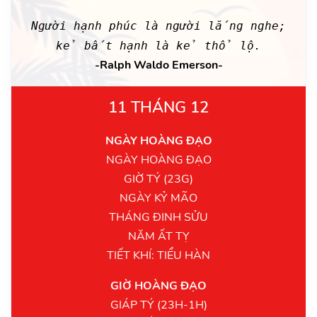
Người hạnh phúc là người lắng nghe;
kẻ bất hạnh là kẻ thổ lộ.
-Ralph Waldo Emerson-
11 THÁNG 12
NGÀY HOÀNG ĐẠO
NGÀY HOÀNG ĐẠO
GIỜ TÝ (23G)
NGÀY KỶ MÃO
THÁNG ĐINH SỬU
NĂM ẤT TỴ
TIẾT KHÍ: TIỂU HÀN
GIỜ HOÀNG ĐẠO
GIÁP TÝ (23H-1H)