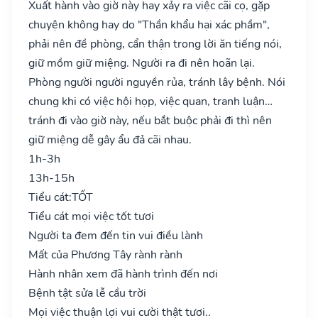
Xuất hành vào giờ này hay xảy ra việc cãi cọ, gặp
chuyện không hay do "Thần khẩu hại xác phầm",
phải nên đề phòng, cẩn thận trong lời ăn tiếng nói,
giữ mồm giữ miệng. Người ra đi nên hoãn lại.
Phòng người người nguyền rủa, tránh lây bệnh. Nói
chung khi có việc hội họp, việc quan, tranh luận…
tránh đi vào giờ này, nếu bắt buộc phải đi thì nên
giữ miệng dễ gây ẩu đả cãi nhau.
1h-3h
13h-15h
Tiểu cát:
TỐT
Tiểu cát mọi việc tốt tươi
Người ta đem đến tin vui điều lành
Mất của Phương Tây rành rành
Hành nhân xem đã hành trình đến nơi
Bệnh tật sửa lễ cầu trời
Mọi việc thuận lợi vui cười thật tươi..