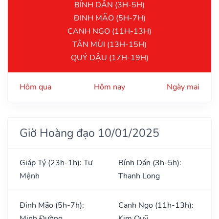
BÍNH DẦN (3H-5H)
ĐINH MÃO (5H-7H)
CANH NGỌ (11H-13H)
TÂN MÙI (13H-15H)
QUÝ DẬU (17H-19H)
Hôm qua
Hôm nay
Ngày mai
Giờ Hoàng đạo 10/01/2025
Giáp Tý (23h-1h): Tư
Bính Dần (3h-5h):
Mệnh
Thanh Long
Đinh Mão (5h-7h):
Canh Ngọ (11h-13h):
Minh Đường
Kim Quỹ