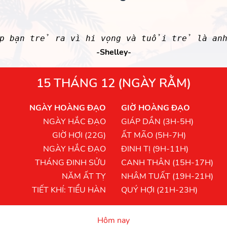
úp bạn trẻ ra vì hi vọng và tuổi trẻ là anh
-Shelley-
15 THÁNG 12 (NGÀY RẰM)
NGÀY HOÀNG ĐẠO
GIỜ HOÀNG ĐẠO
NGÀY HẮC ĐẠO
GIÁP DẦN (3H-5H)
GIỜ HỢI (22G)
ẤT MÃO (5H-7H)
NGÀY HẮC ĐẠO
ĐINH TỊ (9H-11H)
THÁNG ĐINH SỬU
CANH THÂN (15H-17H)
NĂM ẤT TỴ
NHÂM TUẤT (19H-21H)
TIẾT KHÍ: TIỂU HÀN
QUÝ HỢI (21H-23H)
Hôm nay