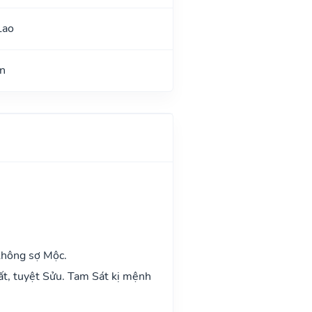
Lao
n
không sợ Mộc.
ất, tuyệt Sửu. Tam Sát kị mệnh