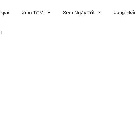
 quẻ
Cung Hoà
Xem Tử Vi
Xem Ngày Tốt
4