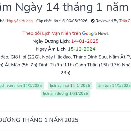
 âm Ngày 14 tháng 1 năm
 bởi:
Nguyễn Hương
Cập nhật lần cuối 06/08/2026
Reviewed By
Trần 
Theo dõi Lịch Vạn Niên trên
Ngày
Dương Lịch
:
14-01-2025
Ngày
Âm Lịch
:
15-12-2024
đạo, Giờ Hợi (22G), Ngày Hắc đạo, Tháng Đinh Sửu, Năm Ất Tỵ
h)
Ất Mão (5h-7h)
Đinh Tị (9h-11h)
Canh Thân (15h-17h)
Nhâ
23h)
lịch vạn niên 14/1/2025
lịch vạn sự 14-1-2025
âm lịch 14/1/2025
lịch âm dương 14/1/2025
 DƯƠNG THÁNG 1 NĂM 2025