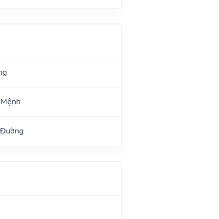
ng
ư Mệnh
 Đường