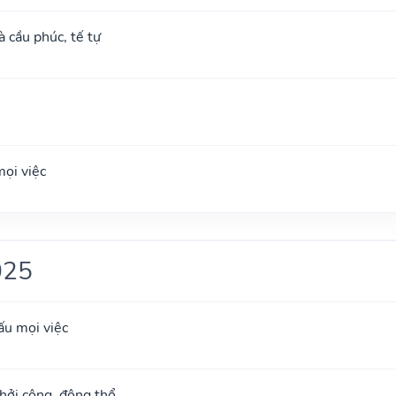
à cầu phúc, tế tự
ọi việc
025
ấu mọi việc
khởi công, động thổ