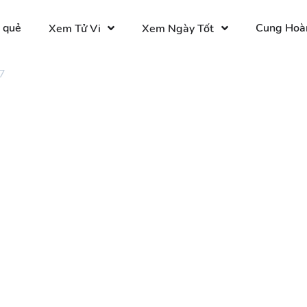
 quẻ
Cung Hoà
Xem Tử Vi
Xem Ngày Tốt
7