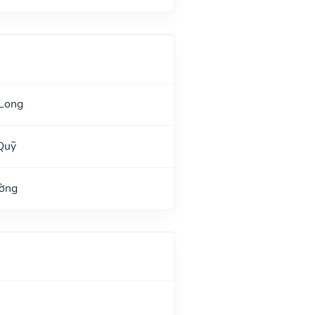
 Long
Quỹ
ường