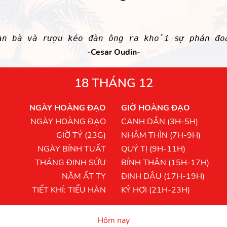
àn bà và rượu kéo đàn ông ra khỏi sự phán đo
-Cesar Oudin-
18 THÁNG 12
NGÀY HOÀNG ĐẠO
GIỜ HOÀNG ĐẠO
NGÀY HOÀNG ĐẠO
CANH DẦN (3H-5H)
GIỜ TÝ (23G)
NHÂM THÌN (7H-9H)
NGÀY BÍNH TUẤT
QUÝ TỊ (9H-11H)
THÁNG ĐINH SỬU
BÍNH THÂN (15H-17H)
NĂM ẤT TỴ
ĐINH DẬU (17H-19H)
TIẾT KHÍ: TIỂU HÀN
KỶ HỢI (21H-23H)
Hôm nay