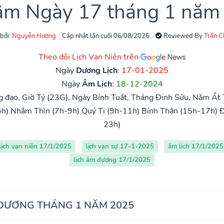
 âm Ngày 17 tháng 1 năm
 bởi:
Nguyễn Hương
Cập nhật lần cuối 06/08/2026
Reviewed By
Trần 
Theo dõi Lịch Vạn Niên trên
Ngày
Dương Lịch
:
17-01-2025
Ngày
Âm Lịch
:
18-12-2024
 đạo, Giờ Tý (23G), Ngày Bính Tuất, Tháng Đinh Sửu, Năm Ất T
5h)
Nhâm Thìn (7h-9h)
Quý Tị (9h-11h)
Bính Thân (15h-17h)
Đ
23h)
lịch vạn niên 17/1/2025
lịch vạn sự 17-1-2025
âm lịch 17/1/2025
lịch âm dương 17/1/2025
 DƯƠNG THÁNG 1 NĂM 2025