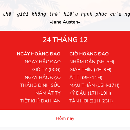
 thế giới không thể hiểu hạnh phúc của ng
-Jane Austen-
24 THÁNG 12
NGÀY HOÀNG ĐẠO
GIỜ HOÀNG ĐẠO
NGÀY HẮC ĐẠO
NHÂM DẦN (3H-5H)
GIỜ TÝ (00G)
GIÁP THÌN (7H-9H)
NGÀY HẮC ĐẠO
ẤT TỊ (9H-11H)
THÁNG ĐINH SỬU
MẬU THÂN (15H-17H)
NĂM ẤT TỴ
KỶ DẬU (17H-19H)
TIẾT KHÍ: ĐẠI HÀN
TÂN HỢI (21H-23H)
Hôm nay