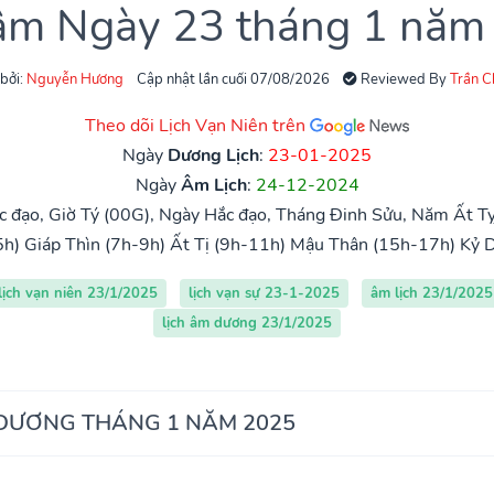
 âm Ngày 23 tháng 1 năm
 bởi:
Nguyễn Hương
Cập nhật lần cuối 07/08/2026
Reviewed By
Trần 
Theo dõi Lịch Vạn Niên trên
Ngày
Dương Lịch
:
23-01-2025
Ngày
Âm Lịch
:
24-12-2024
 đạo, Giờ Tý (00G), Ngày Hắc đạo, Tháng Đinh Sửu, Năm Ất Tỵ
5h)
Giáp Thìn (7h-9h)
Ất Tị (9h-11h)
Mậu Thân (15h-17h)
Kỷ 
lịch vạn niên 23/1/2025
lịch vạn sự 23-1-2025
âm lịch 23/1/2025
lịch âm dương 23/1/2025
 DƯƠNG THÁNG 1 NĂM 2025