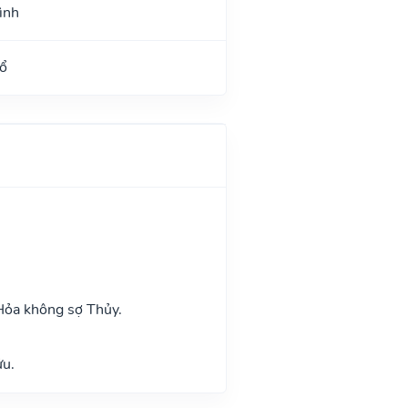
ình
ổ
Hỏa không sợ Thủy.
ửu.