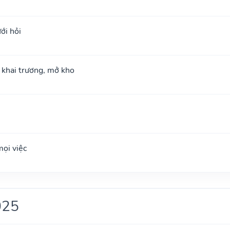
ới hỏi
; khai trương, mở kho
ọi việc
025