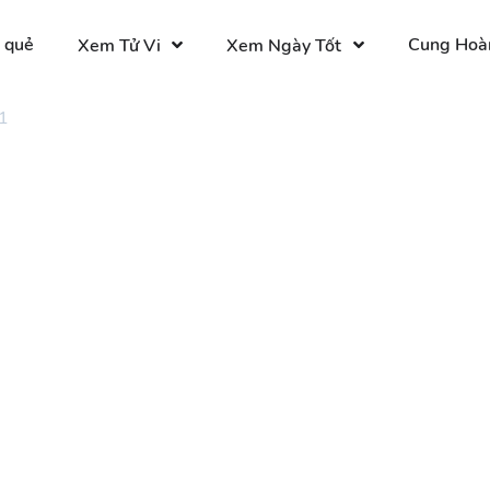
 quẻ
Cung Hoà
Xem Tử Vi
Xem Ngày Tốt
1