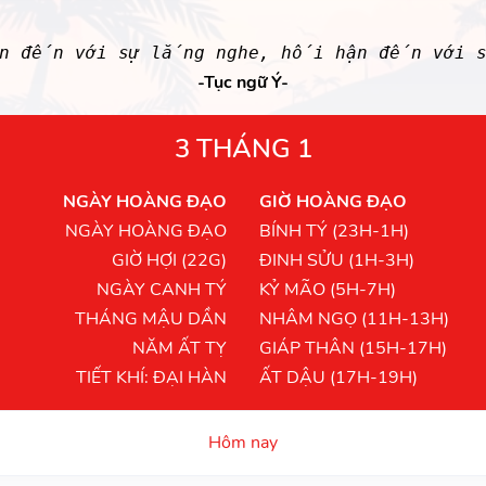
an đến với sự lắng nghe, hối hận đến với s
-Tục ngữ Ý-
3 THÁNG 1
NGÀY HOÀNG ĐẠO
GIỜ HOÀNG ĐẠO
NGÀY HOÀNG ĐẠO
BÍNH TÝ (23H-1H)
GIỜ HỢI (22G)
ĐINH SỬU (1H-3H)
NGÀY CANH TÝ
KỶ MÃO (5H-7H)
THÁNG MẬU DẦN
NHÂM NGỌ (11H-13H)
NĂM ẤT TỴ
GIÁP THÂN (15H-17H)
TIẾT KHÍ: ĐẠI HÀN
ẤT DẬU (17H-19H)
Hôm nay