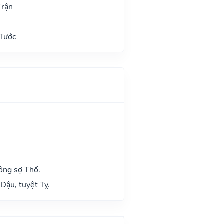
Trận
 Tước
ông sợ Thổ.
Dậu, tuyệt Tỵ.