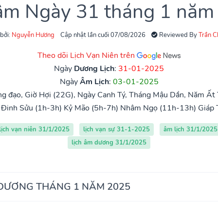
 âm Ngày 31 tháng 1 năm
 bởi:
Nguyễn Hương
Cập nhật lần cuối 07/08/2026
Reviewed By
Trần 
Theo dõi Lịch Vạn Niên trên
Ngày
Dương Lịch
:
31-01-2025
Ngày
Âm Lịch
:
03-01-2025
g đạo, Giờ Hợi (22G), Ngày Canh Tý, Tháng Mậu Dần, Năm Ất T
Đinh Sửu (1h-3h)
Kỷ Mão (5h-7h)
Nhâm Ngọ (11h-13h)
Giáp 
lịch vạn niên 31/1/2025
lịch vạn sự 31-1-2025
âm lịch 31/1/2025
lịch âm dương 31/1/2025
 DƯƠNG THÁNG 1 NĂM 2025