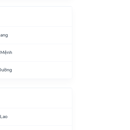
uang
 Mệnh
 Đường
 Lao