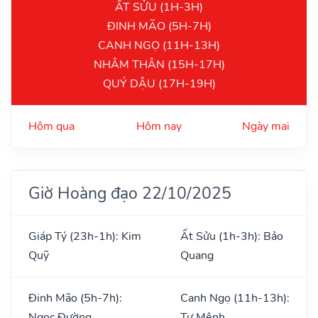
ẤT SỬU (1H-3H)
ĐINH MÃO (5H-7H)
CANH NGỌ (11H-13H)
NHÂM THÂN (15H-17H)
QUÝ DẬU (17H-19H)
Hôm qua
Hôm nay
Ngày mai
Giờ Hoàng đạo 22/10/2025
Giáp Tý (23h-1h): Kim
Ất Sửu (1h-3h): Bảo
Quỹ
Quang
Đinh Mão (5h-7h):
Canh Ngọ (11h-13h):
Ngọc Đường
Tư Mệnh