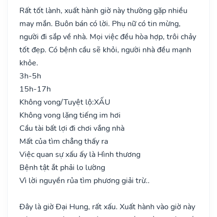
Rất tốt lành, xuất hành giờ này thường gặp nhiều
may mắn. Buôn bán có lời. Phụ nữ có tin mừng,
người đi sắp về nhà. Mọi việc đều hòa hợp, trôi chảy
tốt đẹp. Có bệnh cầu sẽ khỏi, người nhà đều mạnh
khỏe.
3h-5h
15h-17h
Không vong/Tuyệt lộ:
XẤU
Không vong lặng tiếng im hơi
Cầu tài bất lợi đi chơi vắng nhà
Mất của tìm chẳng thấy ra
Việc quan sự xấu ấy là Hình thương
Bệnh tật ắt phải lo lường
Vì lời nguyền rủa tìm phương giải trừ..
Đây là giờ Đại Hung, rất xấu. Xuất hành vào giờ này