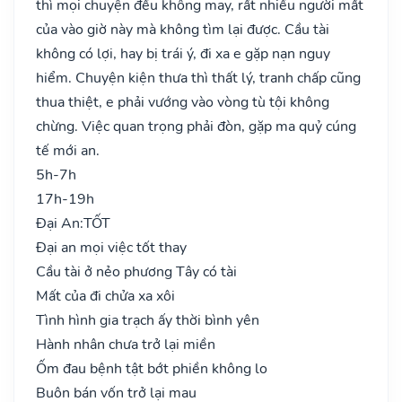
thì mọi chuyện đều không may, rất nhiều người mất
của vào giờ này mà không tìm lại được. Cầu tài
không có lợi, hay bị trái ý, đi xa e gặp nạn nguy
hiểm. Chuyện kiện thưa thì thất lý, tranh chấp cũng
thua thiệt, e phải vướng vào vòng tù tội không
chừng. Việc quan trọng phải đòn, gặp ma quỷ cúng
tế mới an.
5h-7h
17h-19h
Đại An:
TỐT
Đại an mọi việc tốt thay
Cầu tài ở nẻo phương Tây có tài
Mất của đi chửa xa xôi
Tình hình gia trạch ấy thời bình yên
Hành nhân chưa trở lại miền
Ốm đau bệnh tật bớt phiền không lo
Buôn bán vốn trở lại mau