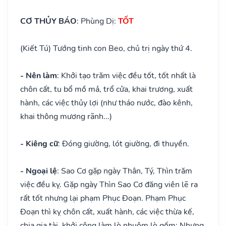
CƠ THỦY BÁO
: Phùng Dị:
TỐT
(Kiết Tú) Tướng tinh con Beo, chủ trị ngày thứ 4.
- Nên làm
: Khởi tạo trăm việc đều tốt, tốt nhất là
chôn cất, tu bổ mồ mả, trổ cửa, khai trương, xuất
hành, các việc thủy lợi (như tháo nước, đào kênh,
khai thông mương rãnh...)
- Kiêng cữ
: Đóng giường, lót giường, đi thuyền.
- Ngoại lệ
: Sao Cơ gặp ngày Thân, Tý, Thìn trăm
việc đều kỵ. Gặp ngày Thìn Sao Cơ đăng viên lẽ ra
rất tốt nhưng lại phạm Phục Đoạn. Phạm Phục
Đoạn thì kỵ chôn cất, xuất hành, các việc thừa kế,
chia gia tài, khởi công làm lò nhuộm lò gốm; Nhưng