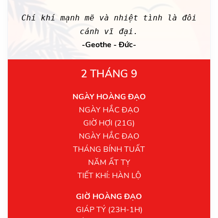
Chí khí mạnh mẽ và nhiệt tình là đôi
cánh vĩ đại.
-Geothe - Đức-
2 THÁNG 9
NGÀY HOÀNG ĐẠO
NGÀY HẮC ĐẠO
GIỜ HỢI (21G)
NGÀY HẮC ĐẠO
THÁNG BÍNH TUẤT
NĂM ẤT TỴ
TIẾT KHÍ: HÀN LỘ
GIỜ HOÀNG ĐẠO
GIÁP TÝ (23H-1H)