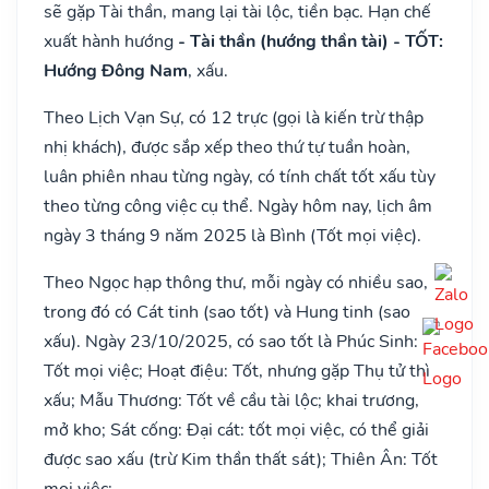
sẽ gặp Tài thần, mang lại tài lộc, tiền bạc. Hạn chế
xuất hành hướng
- Tài thần (hướng thần tài) - TỐT:
Hướng Đông Nam
, xấu.
Theo Lịch Vạn Sự, có 12 trực (gọi là kiến trừ thập
nhị khách), được sắp xếp theo thứ tự tuần hoàn,
luân phiên nhau từng ngày, có tính chất tốt xấu tùy
theo từng công việc cụ thể. Ngày hôm nay, lịch âm
ngày 3 tháng 9 năm 2025 là Bình (Tốt mọi việc).
Theo Ngọc hạp thông thư, mỗi ngày có nhiều sao,
trong đó có Cát tinh (sao tốt) và Hung tinh (sao
xấu). Ngày 23/10/2025, có sao tốt là Phúc Sinh:
Tốt mọi việc; Hoạt điệu: Tốt, nhưng gặp Thụ tử thì
xấu; Mẫu Thương: Tốt về cầu tài lộc; khai trương,
mở kho; Sát cống: Đại cát: tốt mọi việc, có thể giải
được sao xấu (trừ Kim thần thất sát); Thiên Ân: Tốt
mọi việc;