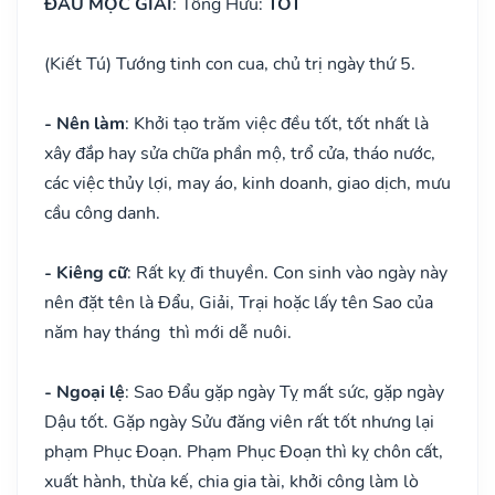
ĐẨU MỘC GIẢI
: Tống Hữu:
TỐT
(Kiết Tú) Tướng tinh con cua, chủ trị ngày thứ 5.
- Nên làm
: Khởi tạo trăm việc đều tốt, tốt nhất là
xây đắp hay sửa chữa phần mộ, trổ cửa, tháo nước,
các việc thủy lợi, may áo, kinh doanh, giao dịch, mưu
cầu công danh.
- Kiêng cữ
: Rất kỵ đi thuyền. Con sinh vào ngày này
nên đặt tên là Đẩu, Giải, Trại hoặc lấy tên Sao của
năm hay tháng thì mới dễ nuôi.
- Ngoại lệ
: Sao Đẩu gặp ngày Tỵ mất sức, gặp ngày
Dậu tốt. Gặp ngày Sửu đăng viên rất tốt nhưng lại
phạm Phục Đoạn. Phạm Phục Đoạn thì kỵ chôn cất,
xuất hành, thừa kế, chia gia tài, khởi công làm lò