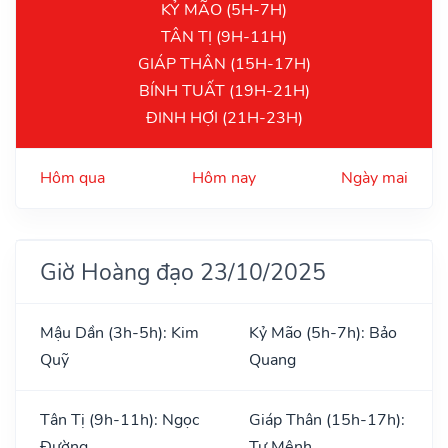
KỶ MÃO (5H-7H)
TÂN TỊ (9H-11H)
GIÁP THÂN (15H-17H)
BÍNH TUẤT (19H-21H)
ĐINH HỢI (21H-23H)
Hôm qua
Hôm nay
Ngày mai
Giờ Hoàng đạo 23/10/2025
Mậu Dần (3h-5h): Kim
Kỷ Mão (5h-7h): Bảo
Quỹ
Quang
Tân Tị (9h-11h): Ngọc
Giáp Thân (15h-17h):
Đường
Tư Mệnh