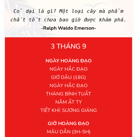
Cỏ dại là gì? Một loại cây mà phẩm
chất tốt chưa bao giờ được khám phá.
-Ralph Waldo Emerson-
3 THÁNG 9
NGÀY HOÀNG ĐẠO
NGÀY HẮC ĐẠO
GIỜ DẬU (18G)
NGÀY HẮC ĐẠO
THÁNG BÍNH TUẤT
NĂM ẤT TỴ
TIẾT KHÍ: SƯƠNG GIÁNG
GIỜ HOÀNG ĐẠO
MẬU DẦN (3H-5H)