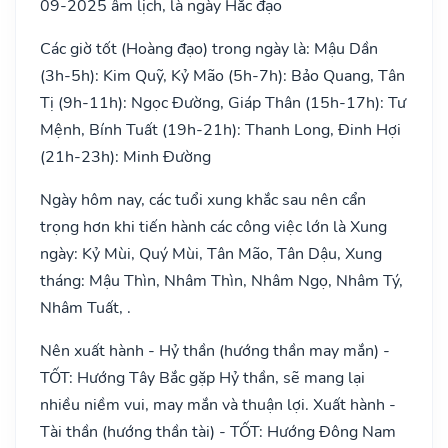
09-2025 âm lịch, là ngày Hắc đạo
Các giờ tốt (Hoàng đạo) trong ngày là: Mậu Dần
(3h-5h): Kim Quỹ, Kỷ Mão (5h-7h): Bảo Quang, Tân
Tị (9h-11h): Ngọc Đường, Giáp Thân (15h-17h): Tư
Mệnh, Bính Tuất (19h-21h): Thanh Long, Đinh Hợi
(21h-23h): Minh Đường
Ngày hôm nay, các tuổi xung khắc sau nên cẩn
trọng hơn khi tiến hành các công việc lớn là Xung
ngày: Kỷ Mùi, Quý Mùi, Tân Mão, Tân Dậu, Xung
tháng: Mậu Thìn, Nhâm Thìn, Nhâm Ngọ, Nhâm Tý,
Nhâm Tuất, .
Nên xuất hành - Hỷ thần (hướng thần may mắn) -
TỐT: Hướng Tây Bắc gặp Hỷ thần, sẽ mang lại
nhiều niềm vui, may mắn và thuận lợi. Xuất hành -
Tài thần (hướng thần tài) - TỐT: Hướng Đông Nam