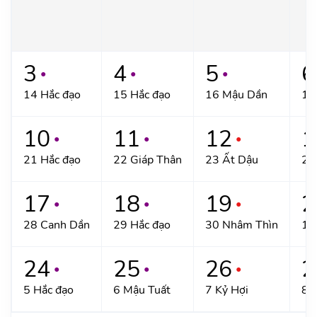
3
4
5
6
●
●
●
14 Hắc đạo
15 Hắc đạo
16 Mậu Dần
17
10
11
12
1
●
●
●
21 Hắc đạo
22 Giáp Thân
23 Ất Dậu
24
17
18
19
2
●
●
●
28 Canh Dần
29 Hắc đạo
30 Nhâm Thìn
1/
24
25
26
2
●
●
●
5 Hắc đạo
6 Mậu Tuất
7 Kỷ Hợi
8 