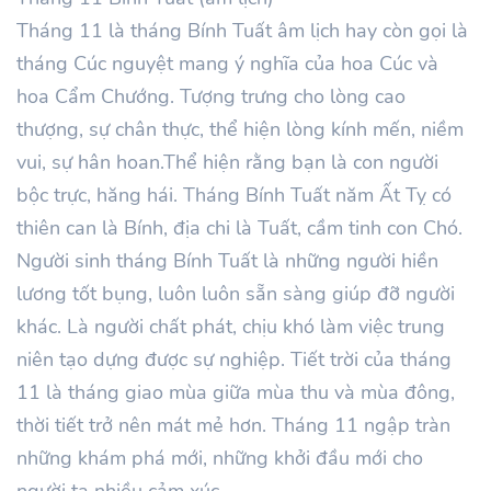
Tháng
11
là tháng Bính
Tuất
âm lịch hay còn gọi là
tháng Cúc nguyệt mang ý nghĩa của hoa Cúc và
hoa Cẩm Chướng. Tượng trưng cho lòng cao
thượng, sự chân thực, thể hiện lòng kính mến, niềm
vui, sự hân hoan.Thể hiện rằng bạn là con người
bộc trực, hăng hái. Tháng
Bính
Tuất
năm
Ất Tỵ
có
thiên can là
Bính
, địa chi là Tuất, cầm tinh con Chó.
Người sinh tháng
Bính
Tuất là những người hiền
lương tốt bụng, luôn luôn sẵn sàng giúp đỡ người
khác. Là người chất phát, chịu khó làm việc trung
niên tạo dựng được sự nghiệp. Tiết trời của tháng
11
là tháng giao mùa giữa mùa thu và mùa đông,
thời tiết trở nên mát mẻ hơn. Tháng
11
ngập tràn
những khám phá mới, những khởi đầu mới cho
người ta nhiều cảm xúc.