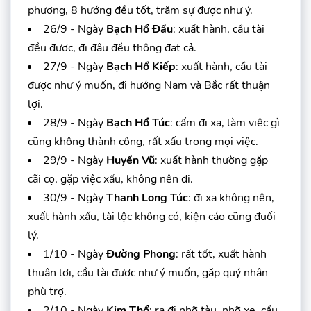
phương, 8 hướng đều tốt, trăm sự được như ý.
26/9 - Ngày
Bạch Hổ Đầu
: xuất hành, cầu tài
đều được, đi đâu đều thông đạt cả.
27/9 - Ngày
Bạch Hổ Kiếp
: xuất hành, cầu tài
được như ý muốn, đi hướng Nam và Bắc rất thuận
lợi.
28/9 - Ngày
Bạch Hổ Túc
: cấm đi xa, làm việc gì
cũng không thành công, rất xấu trong mọi việc.
29/9 - Ngày
Huyền Vũ
: xuất hành thường gặp
cãi cọ, gặp việc xấu, không nên đi.
30/9 - Ngày
Thanh Long Túc
: đi xa không nên,
xuất hành xấu, tài lộc không có, kiện cáo cũng đuối
lý.
1/10 - Ngày
Đường Phong
: rất tốt, xuất hành
thuận lợi, cầu tài được như ý muốn, gặp quý nhân
phù trợ.
2/10 - Ngày
Kim Thổ
: ra đi nhỡ tàu, nhỡ xe, cầu