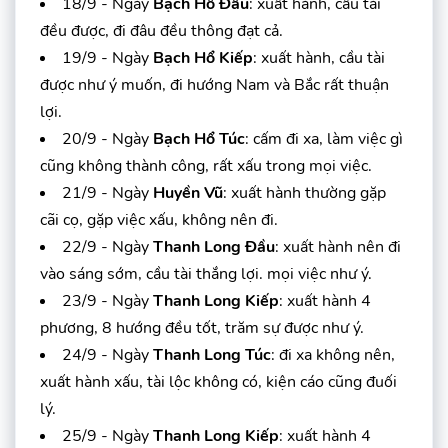
18/9 - Ngày
Bạch Hổ Đầu
: xuất hành, cầu tài
đều được, đi đâu đều thông đạt cả.
19/9 - Ngày
Bạch Hổ Kiếp
: xuất hành, cầu tài
được như ý muốn, đi hướng Nam và Bắc rất thuận
lợi.
20/9 - Ngày
Bạch Hổ Túc
: cấm đi xa, làm việc gì
cũng không thành công, rất xấu trong mọi việc.
21/9 - Ngày
Huyền Vũ
: xuất hành thường gặp
cãi cọ, gặp việc xấu, không nên đi.
22/9 - Ngày
Thanh Long Đầu
: xuất hành nên đi
vào sáng sớm, cầu tài thắng lợi. mọi việc như ý.
23/9 - Ngày
Thanh Long Kiếp
: xuất hành 4
phương, 8 hướng đều tốt, trăm sự được như ý.
24/9 - Ngày
Thanh Long Túc
: đi xa không nên,
xuất hành xấu, tài lộc không có, kiện cáo cũng đuối
lý.
25/9 - Ngày
Thanh Long Kiếp
: xuất hành 4