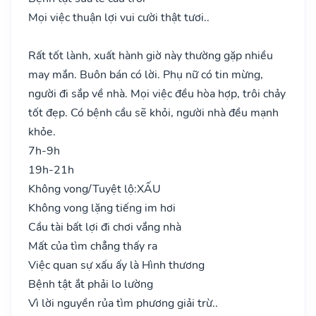
Mọi việc thuận lợi vui cười thật tươi..
Rất tốt lành, xuất hành giờ này thường gặp nhiều
may mắn. Buôn bán có lời. Phụ nữ có tin mừng,
người đi sắp về nhà. Mọi việc đều hòa hợp, trôi chảy
tốt đẹp. Có bệnh cầu sẽ khỏi, người nhà đều mạnh
khỏe.
7h-9h
19h-21h
Không vong/Tuyệt lộ:
XẤU
Không vong lặng tiếng im hơi
Cầu tài bất lợi đi chơi vắng nhà
Mất của tìm chẳng thấy ra
Việc quan sự xấu ấy là Hình thương
Bệnh tật ắt phải lo lường
Vì lời nguyền rủa tìm phương giải trừ..