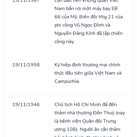
19/11/1967
Lần đầu tiên không quân Việt
Nam bắn rơi một máy bay EB
66 của Mỹ. Biên đội Mig 21 của
phi công Vũ Ngọc Đỉnh và
Nguyễn Đǎng Kính đã lập chiến
công này.
19/11/1958
Ký hiệp định thương mại chính
thức đầu tiên giữa Việt Nam và
Campuchia.
19/11/1946
Chủ tịch Hồ Chí Minh đã đến
thǎm nhà thương Đồn Thuỷ (nay
là bệnh viện Quân đội Trung
ương 108). Người ân cần thǎm