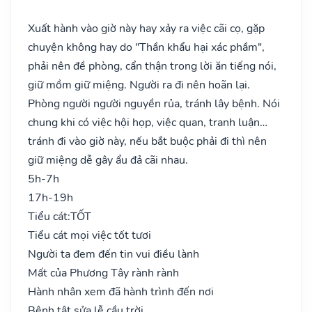
Xuất hành vào giờ này hay xảy ra việc cãi cọ, gặp
chuyện không hay do "Thần khẩu hại xác phầm",
phải nên đề phòng, cẩn thận trong lời ăn tiếng nói,
giữ mồm giữ miệng. Người ra đi nên hoãn lại.
Phòng người người nguyền rủa, tránh lây bệnh. Nói
chung khi có việc hội họp, việc quan, tranh luận…
tránh đi vào giờ này, nếu bắt buộc phải đi thì nên
giữ miệng dễ gây ẩu đả cãi nhau.
5h-7h
17h-19h
Tiểu cát:
TỐT
Tiểu cát mọi việc tốt tươi
Người ta đem đến tin vui điều lành
Mất của Phương Tây rành rành
Hành nhân xem đã hành trình đến nơi
Bệnh tật sửa lễ cầu trời