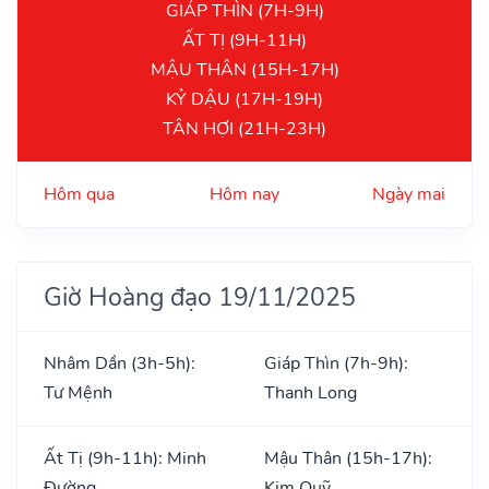
GIÁP THÌN (7H-9H)
ẤT TỊ (9H-11H)
MẬU THÂN (15H-17H)
KỶ DẬU (17H-19H)
TÂN HỢI (21H-23H)
Hôm qua
Hôm nay
Ngày mai
Giờ Hoàng đạo 19/11/2025
Nhâm Dần (3h-5h):
Giáp Thìn (7h-9h):
Tư Mệnh
Thanh Long
Ất Tị (9h-11h): Minh
Mậu Thân (15h-17h):
Đường
Kim Quỹ