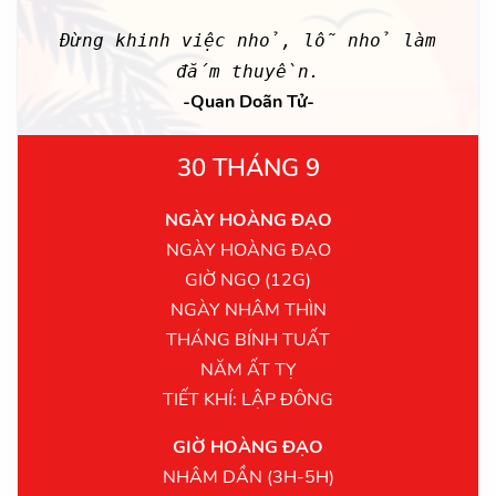
Đừng khinh việc nhỏ, lỗ nhỏ làm
đắm thuyền.
-Quan Doãn Tử-
30 THÁNG 9
NGÀY HOÀNG ĐẠO
NGÀY HOÀNG ĐẠO
GIỜ NGỌ (12G)
NGÀY NHÂM THÌN
THÁNG BÍNH TUẤT
NĂM ẤT TỴ
TIẾT KHÍ: LẬP ĐÔNG
GIỜ HOÀNG ĐẠO
NHÂM DẦN (3H-5H)