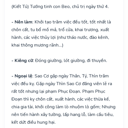
(Kiết Tú) Tướng tinh con Beo, chủ trị ngày thứ 4.
- Nên làm
: Khởi tạo trăm việc đều tốt, tốt nhất là
chôn cất, tu bổ mồ mả, trổ cửa, khai trương, xuất
hành, các việc thủy lợi (như tháo nước, đào kênh,
khai thông mương rãnh...)
- Kiêng cữ
: Đóng giường, lót giường, đi thuyền.
- Ngoại lệ
: Sao Cơ gặp ngày Thân, Tý, Thìn trăm
việc đều kỵ. Gặp ngày Thìn Sao Cơ đăng viên lẽ ra
rất tốt nhưng lại phạm Phục Đoạn. Phạm Phục
Đoạn thì kỵ chôn cất, xuất hành, các việc thừa kế,
chia gia tài, khởi công làm lò nhuộm lò gốm; Nhưng
nên tiến hành xây tường, lấp hang lỗ, làm cầu tiêu,
kết dứt điều hung hại.