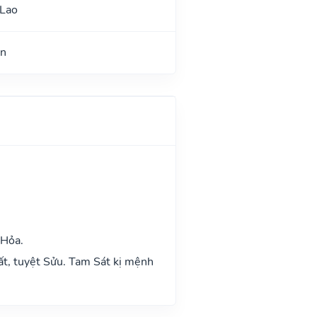
 Lao
ận
 Hỏa.
ất, tuyệt Sửu. Tam Sát kị mệnh