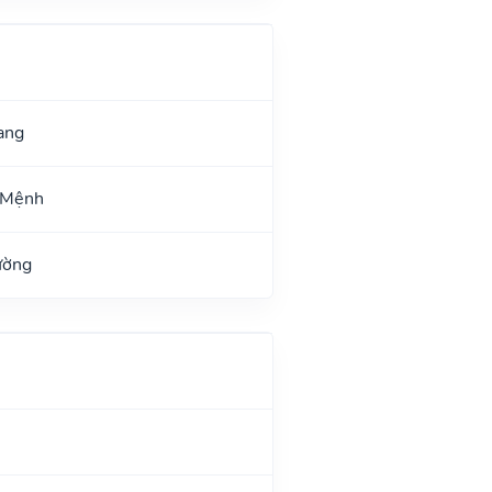
ang
 Mệnh
ường