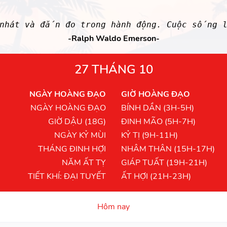
 nhát và đắn đo trong hành động. Cuộc sống 
-Ralph Waldo Emerson-
27 THÁNG 10
NGÀY HOÀNG ĐẠO
GIỜ HOÀNG ĐẠO
NGÀY HOÀNG ĐẠO
BÍNH DẦN (3H-5H)
GIỜ DẬU (18G)
ĐINH MÃO (5H-7H)
NGÀY KỶ MÙI
KỶ TỊ (9H-11H)
THÁNG ĐINH HỢI
NHÂM THÂN (15H-17H)
NĂM ẤT TỴ
GIÁP TUẤT (19H-21H)
TIẾT KHÍ: ĐẠI TUYẾT
ẤT HỢI (21H-23H)
Hôm nay