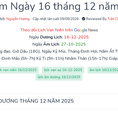
âm Ngày 16 tháng 12 nă
 bởi:
Nguyễn Hương
Cập nhật lần cuối 09/08/2026
Reviewed By
Trần 
Theo dõi Lịch Vạn Niên trên
Ngày
Dương Lịch
:
16-12-2025
Ngày
Âm Lịch
:
27-10-2025
 đạo, Giờ Dậu (18G), Ngày Kỷ Mùi, Tháng Đinh Hợi, Năm Ất Tỵ
)
Đinh Mão (5h-7h)
Kỷ Tị (9h-11h)
Nhâm Thân (15h-17h)
Giáp
ch vạn niên 16/12/2025
lịch vạn sự 16-12-2025
âm lịch 16/12/20
lịch âm dương 16/12/2025
 DƯƠNG THÁNG 12 NĂM 2025