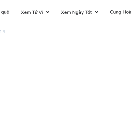
 quẻ
Cung Hoà
Xem Tử Vi
Xem Ngày Tốt
 16