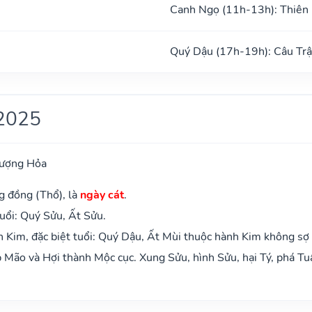
Canh Ngọ (11h-13h): Thiên
ũ
Quý Dậu (17h-19h): Câu Tr
2025
hượng Hỏa
g đồng (Thổ), là
ngày cát
.
uổi: Quý Sửu, Ất Sửu.
 Kim, đặc biệt tuổi: Quý Dậu, Ất Mùi thuộc hành Kim không sợ
Mão và Hợi thành Mộc cục. Xung Sửu, hình Sửu, hại Tý, phá Tu