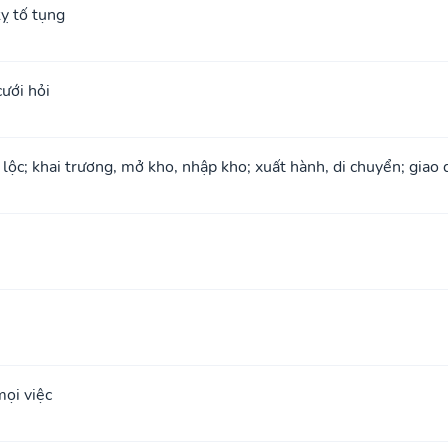
ỵ tố tụng
cưới hỏi
 lộc; khai trương, mở kho, nhập kho; xuất hành, di chuyển; giao 
ọi việc