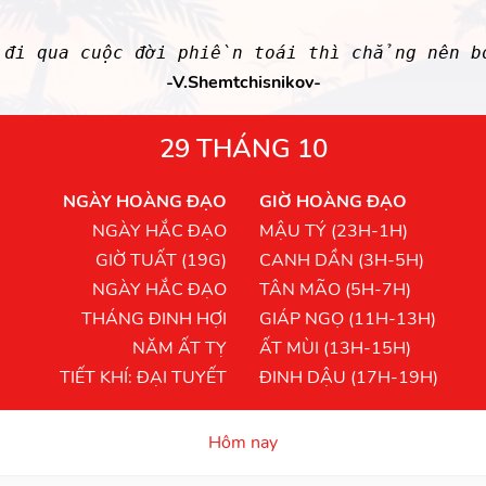
đi qua cuộc đời phiền toái thì chẳng nên b
-V.Shemtchisnikov-
29 THÁNG 10
NGÀY HOÀNG ĐẠO
GIỜ HOÀNG ĐẠO
NGÀY HẮC ĐẠO
MẬU TÝ (23H-1H)
GIỜ TUẤT (19G)
CANH DẦN (3H-5H)
NGÀY HẮC ĐẠO
TÂN MÃO (5H-7H)
THÁNG ĐINH HỢI
GIÁP NGỌ (11H-13H)
NĂM ẤT TỴ
ẤT MÙI (13H-15H)
TIẾT KHÍ: ĐẠI TUYẾT
ĐINH DẬU (17H-19H)
Hôm nay