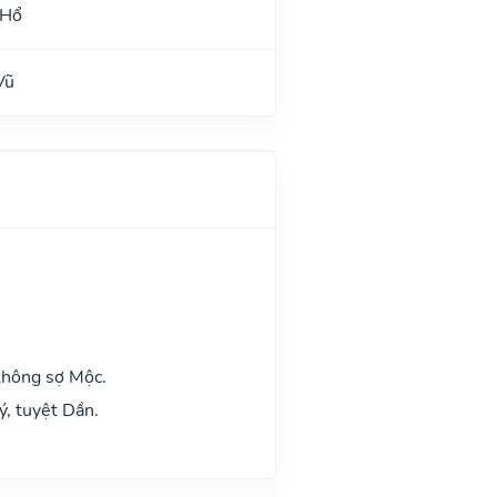
 Hổ
Vũ
không sợ Mộc.
ý, tuyệt Dần.