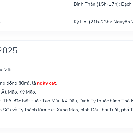
Bính Thân (15h-17h): Bạch
o
Kỷ Hợi (21h-23h): Nguyên 
2025
ựu Mộc
ng đồng (Kim), là
ngày cát
.
: Ất Mão, Kỷ Mão.
Thổ, đặc biệt tuổi: Tân Mùi, Kỷ Dậu, Đinh Tỵ thuộc hành Thổ 
 Sửu và Tỵ thành Kim cục. Xung Mão, hình Dậu, hại Tuất, phá T