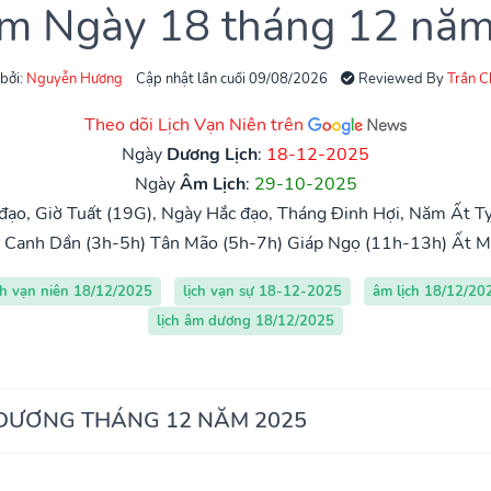
âm Ngày 18 tháng 12 nă
 bởi:
Nguyễn Hương
Cập nhật lần cuối 09/08/2026
Reviewed By
Trần 
Theo dõi Lịch Vạn Niên trên
Ngày
Dương Lịch
:
18-12-2025
Ngày
Âm Lịch
:
29-10-2025
đạo, Giờ Tuất (19G), Ngày Hắc đạo, Tháng Đinh Hợi, Năm Ất Tỵ,
Canh Dần (3h-5h)
Tân Mão (5h-7h)
Giáp Ngọ (11h-13h)
Ất M
ch vạn niên 18/12/2025
lịch vạn sự 18-12-2025
âm lịch 18/12/20
lịch âm dương 18/12/2025
 DƯƠNG THÁNG 12 NĂM 2025