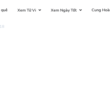
 quẻ
Cung Hoà
Xem Tử Vi
Xem Ngày Tốt
 18