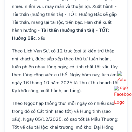
nhiều niềm vui, may mắn và thuận lợi. Xuất hành -
Tài thần (hướng thần tài) - TỐT: Hướng Bắc sẽ gặp
Tài thần, mang lại tài lộc, tiền bạc. Hạn chế xuất
hành hướng
- Tài thần (hướng thần tài) - TỐT:
Hướng Bắc
, xấu.
Theo Lịch Vạn Sự, có 12 trực (gọi là kiến trừ thập
nhị khách), được sắp xếp theo thứ tự tuần hoàn,
luân phiên nhau từng ngày, có tính chất tốt xấu tùy
theo từng công việc cụ thể. Ngày hôm nay, lịch âm
ngày 16 tháng 10 năm 2025 là Thu (Thu hoạch tốt.
Kỵ khởi công, xuất hành, an táng).
Theo Ngọc hạp thông thư, mỗi ngày có nhiều sao,
trong đó có Cát tinh (sao tốt) và Hung tinh (sao
xấu). Ngày 05/12/2025, có sao tốt là Mẫu Thương:
Tốt về cầu tài lộc; khai trương, mở kho; Đại Hồng