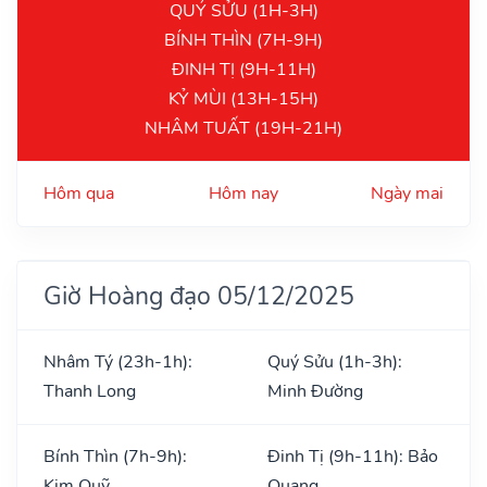
QUÝ SỬU (1H-3H)
BÍNH THÌN (7H-9H)
ĐINH TỊ (9H-11H)
KỶ MÙI (13H-15H)
NHÂM TUẤT (19H-21H)
Hôm qua
Hôm nay
Ngày mai
Giờ Hoàng đạo 05/12/2025
Nhâm Tý (23h-1h):
Quý Sửu (1h-3h):
Thanh Long
Minh Đường
Bính Thìn (7h-9h):
Đinh Tị (9h-11h): Bảo
Kim Quỹ
Quang