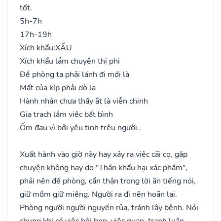
tốt.
5h-7h
17h-19h
Xích khẩu:
XẤU
Xích khẩu lắm chuyên thị phi
Đề phòng ta phải lánh đi mới là
Mất của kíp phải dò la
Hành nhân chưa thấy ắt là viễn chinh
Gia trạch lắm việc bất bình
Ốm đau vì bởi yêu tinh trêu người..
Xuất hành vào giờ này hay xảy ra việc cãi cọ, gặp
chuyện không hay do "Thần khẩu hại xác phầm",
phải nên đề phòng, cẩn thận trong lời ăn tiếng nói,
giữ mồm giữ miệng. Người ra đi nên hoãn lại.
Phòng người người nguyền rủa, tránh lây bệnh. Nói
chung khi có việc hội họp, việc quan, tranh luận…