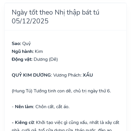
Ngày tốt theo Nhị thập bát tú
05/12/2025
Sao:
Quỷ
Ngũ hành:
Kim
Động vật:
Dương (Dê)
QUỶ KIM DƯƠNG
: Vương Phách:
XẤU
(Hung Tú) Tướng tinh con dê, chủ trị ngày thứ 6.
-
Nên làm
: Chôn cất, cắt áo.
- Kiêng cữ
: Khởi tạo việc gì cũng xấu, nhất là xây cất
nhà, cưới gả, trổ cửa dựng cửa, tháo nước, đào ao