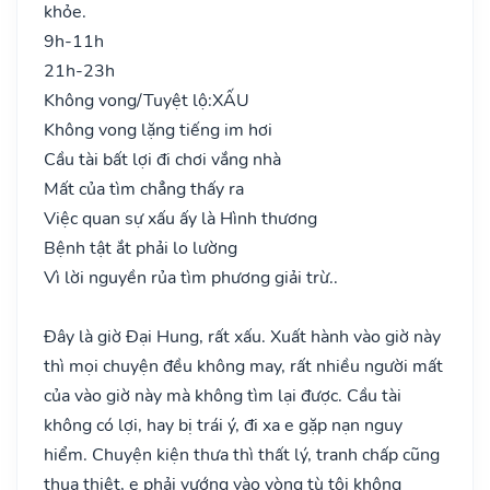
khỏe.
9h-11h
21h-23h
Không vong/Tuyệt lộ:
XẤU
Không vong lặng tiếng im hơi
Cầu tài bất lợi đi chơi vắng nhà
Mất của tìm chẳng thấy ra
Việc quan sự xấu ấy là Hình thương
Bệnh tật ắt phải lo lường
Vì lời nguyền rủa tìm phương giải trừ..
Đây là giờ Đại Hung, rất xấu. Xuất hành vào giờ này
thì mọi chuyện đều không may, rất nhiều người mất
của vào giờ này mà không tìm lại được. Cầu tài
không có lợi, hay bị trái ý, đi xa e gặp nạn nguy
hiểm. Chuyện kiện thưa thì thất lý, tranh chấp cũng
thua thiệt, e phải vướng vào vòng tù tội không