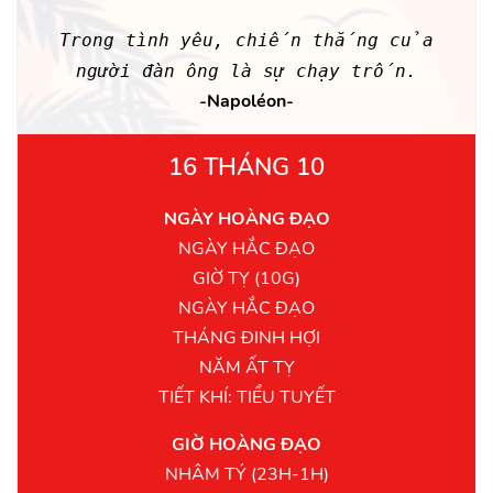
Trong tình yêu, chiến thắng của
người đàn ông là sự chạy trốn.
-Napoléon-
16 THÁNG 10
NGÀY HOÀNG ĐẠO
NGÀY HẮC ĐẠO
GIỜ TỴ (10G)
NGÀY HẮC ĐẠO
THÁNG ĐINH HỢI
NĂM ẤT TỴ
TIẾT KHÍ: TIỂU TUYẾT
GIỜ HOÀNG ĐẠO
NHÂM TÝ (23H-1H)