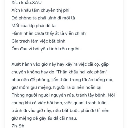
Xích khẩu:
XẤU
Xích khẩu lắm chuyên thị phi
Đề phòng ta phải lánh đi mới là
Mất của kíp phải dò la
Hành nhân chưa thấy ắt là viễn chinh
Gia trạch lắm việc bất bình
Ốm đau vì bởi yêu tinh trêu người..
Xuất hành vào giờ này hay xảy ra việc cãi cọ, gặp
chuyện không hay do "Thần khẩu hại xác phầm",
phải nên đề phòng, cẩn thận trong lời ăn tiếng nói,
giữ mồm giữ miệng. Người ra đi nên hoãn lại.
Phòng người người nguyền rủa, tránh lây bệnh. Nói
chung khi có việc hội họp, việc quan, tranh luận…
tránh đi vào giờ này, nếu bắt buộc phải đi thì nên
giữ miệng dễ gây ẩu đả cãi nhau.
7h-9h