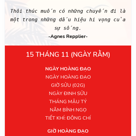
Thôi thúc muốn có những chuyến đi là
một trong những dấu hiệu hi vọng của
sự sống.
-Agnes Repplier-
15 THÁNG 11 (NGÀY RẰM)
NGÀY HOÀNG ĐẠO
NGÀY HOÀNG ĐẠO
GIỜ SỬU (02G)
NGÀY ĐINH SỬU
THÁNG MẬU TÝ
NĂM BÍNH NGỌ
TIẾT KHÍ: ĐÔNG CHÍ
GIỜ HOÀNG ĐẠO