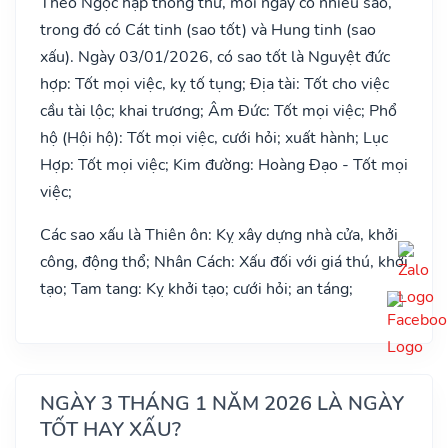
Theo Ngọc hạp thông thư, mỗi ngày có nhiều sao,
trong đó có Cát tinh (sao tốt) và Hung tinh (sao
xấu). Ngày 03/01/2026, có sao tốt là Nguyệt đức
hợp: Tốt mọi việc, kỵ tố tụng; Địa tài: Tốt cho việc
cầu tài lộc; khai trương; Âm Đức: Tốt mọi việc; Phổ
hộ (Hội hộ): Tốt mọi việc, cưới hỏi; xuất hành; Lục
Hợp: Tốt mọi việc; Kim đường: Hoàng Đạo - Tốt mọi
việc;
Các sao xấu là Thiên ôn: Kỵ xây dựng nhà cửa, khởi
công, động thổ; Nhân Cách: Xấu đối với giá thú, khởi
tạo; Tam tang: Kỵ khởi tạo; cưới hỏi; an táng;
NGÀY 3 THÁNG 1 NĂM 2026 LÀ NGÀY
TỐT HAY XẤU?