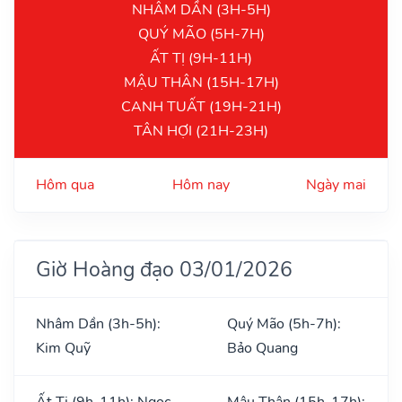
NHÂM DẦN (3H-5H)
QUÝ MÃO (5H-7H)
ẤT TỊ (9H-11H)
MẬU THÂN (15H-17H)
CANH TUẤT (19H-21H)
TÂN HỢI (21H-23H)
Hôm qua
Hôm nay
Ngày mai
Giờ Hoàng đạo 03/01/2026
Nhâm Dần (3h-5h):
Quý Mão (5h-7h):
Kim Quỹ
Bảo Quang
Ất Tị (9h-11h): Ngọc
Mậu Thân (15h-17h):