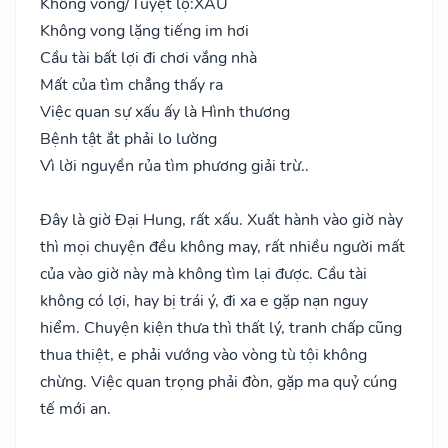
Không vong/Tuyệt lộ:
XẤU
Không vong lặng tiếng im hơi
Cầu tài bất lợi đi chơi vắng nhà
Mất của tìm chẳng thấy ra
Việc quan sự xấu ấy là Hình thương
Bệnh tật ắt phải lo lường
Vì lời nguyền rủa tìm phương giải trừ..
Đây là giờ Đại Hung, rất xấu. Xuất hành vào giờ này
thì mọi chuyện đều không may, rất nhiều người mất
của vào giờ này mà không tìm lại được. Cầu tài
không có lợi, hay bị trái ý, đi xa e gặp nạn nguy
hiểm. Chuyện kiện thưa thì thất lý, tranh chấp cũng
thua thiệt, e phải vướng vào vòng tù tội không
chừng. Việc quan trọng phải đòn, gặp ma quỷ cúng
tế mới an.