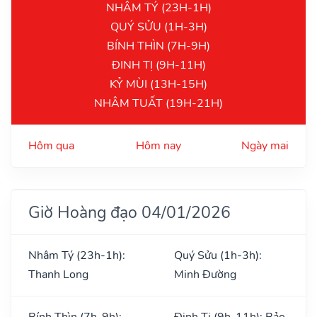
NHÂM TÝ (23H-1H)
QUÝ SỬU (1H-3H)
BÍNH THÌN (7H-9H)
ĐINH TỊ (9H-11H)
KỶ MÙI (13H-15H)
NHÂM TUẤT (19H-21H)
Hôm qua
Hôm nay
Ngày mai
Giờ Hoàng đạo 04/01/2026
Nhâm Tý (23h-1h):
Quý Sửu (1h-3h):
Thanh Long
Minh Đường
Bính Thìn (7h-9h):
Đinh Tị (9h-11h): Bảo