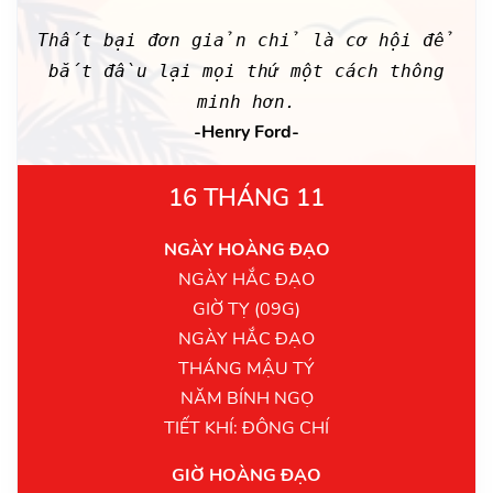
Thất bại đơn giản chỉ là cơ hội để
bắt đầu lại mọi thứ một cách thông
minh hơn.
-Henry Ford-
16 THÁNG 11
NGÀY HOÀNG ĐẠO
NGÀY HẮC ĐẠO
GIỜ TỴ (09G)
NGÀY HẮC ĐẠO
THÁNG MẬU TÝ
NĂM BÍNH NGỌ
TIẾT KHÍ: ĐÔNG CHÍ
GIỜ HOÀNG ĐẠO