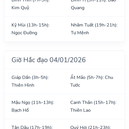
Kim Quỹ
Quang
Kỷ Mùi (13h-15h):
Nhâm Tuất (19h-21h):
Ngọc Đường
Tư Mệnh
Giờ Hắc đạo 04/01/2026
Giáp Dần (3h-5h):
Ất Mão (5h-7h): Chu
Thiên Hình
Tước
Mậu Ngọ (11h-13h):
Canh Thân (15h-17h):
Bạch Hổ
Thiên Lao
Tân Dậu (17h-19h):
Quý Hợi (21h-23h):