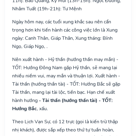
11h): Bảo Quang, Kỷ Mùi (13h-15h): Ngọc Đường,
Nhâm Tuất (19h-21h): Tư Mệnh
Ngày hôm nay, các tuổi xung khắc sau nên cẩn
trọng hơn khi tiến hành các công việc lớn là Xung
ngày: Canh Thân, Giáp Thân, Xung tháng: Bính
Ngọ, Giáp Ngọ, .
Nên xuất hành - Hỷ thần (hướng thần may mắn) -
TỐT: Hướng Đông Nam gặp Hỷ thần, sẽ mang lại
nhiều niềm vui, may mắn và thuận lợi. Xuất hành -
Tài thần (hướng thần tài) - TỐT: Hướng Bắc sẽ gặp
Tài thần, mang lại tài lộc, tiền bạc. Hạn chế xuất
hành hướng
- Tài thần (hướng thần tài) - TỐT:
Hướng Bắc
, xấu.
Theo Lịch Vạn Sự, có 12 trực (gọi là kiến trừ thập
nhị khách), được sắp xếp theo thứ tự tuần hoàn,