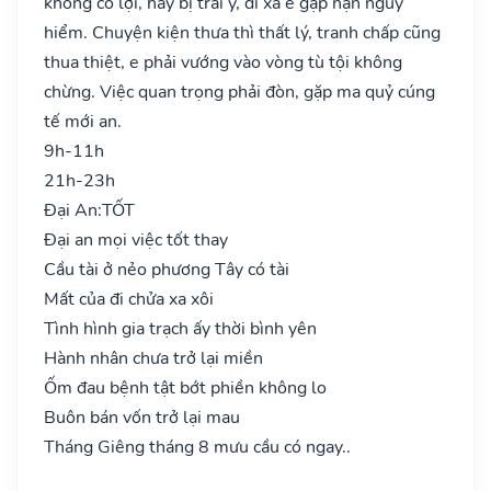
không có lợi, hay bị trái ý, đi xa e gặp nạn nguy
hiểm. Chuyện kiện thưa thì thất lý, tranh chấp cũng
thua thiệt, e phải vướng vào vòng tù tội không
chừng. Việc quan trọng phải đòn, gặp ma quỷ cúng
tế mới an.
9h-11h
21h-23h
Đại An:
TỐT
Đại an mọi việc tốt thay
Cầu tài ở nẻo phương Tây có tài
Mất của đi chửa xa xôi
Tình hình gia trạch ấy thời bình yên
Hành nhân chưa trở lại miền
Ốm đau bệnh tật bớt phiền không lo
Buôn bán vốn trở lại mau
Tháng Giêng tháng 8 mưu cầu có ngay..