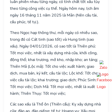
luân phiên nhau từng ngày, có tính chất tốt xấu tùy
theo từng công việc cụ thể. Ngày hôm nay, lịch âm
ngày 16 tháng 11 năm 2025 là Mãn (Nên cầu tài,
cầu phúc, tế tự.).
Theo Ngọc hạp thông thư, mỗi ngày có nhiều sao,
trong đó có Cát tinh (sao tốt) và Hung tinh (sao
xấu). Ngày 04/01/2026, có sao tốt là Thiên phú:
Tốt mọi việc, nhất là xây dựng nhà cửa, khởi công,
động thổ; khai trương, mở kho, nhập kho; an táng;
Thiên Mã (Lộc mã): Tốt cho việc xuất hành; giao
dịch, mua bán, ký kết; cầu tài lộc; Lộc khố: Tốt cho
việc cầu tài lộc; khai trương; giao dịch; Phúc Sinh:
Tốt mọi việc; Dịch Mã: Tốt mọi việc, nhất là xuất
hành; Thiên Thụy: Tốt mọi việc;
Các sao xấu là Thổ ôn (Thiên cẩu): Kỵ xây dựng nhà
cửa; đào ao, đào giếng; tế tự; Hoang vu: Xấu mọi