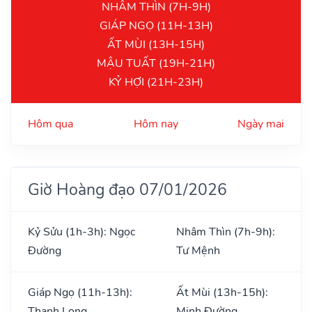
NHÂM THÌN (7H-9H)
GIÁP NGỌ (11H-13H)
ẤT MÙI (13H-15H)
MẬU TUẤT (19H-21H)
KỶ HỢI (21H-23H)
Hôm qua
Hôm nay
Ngày mai
Giờ Hoàng đạo 07/01/2026
Kỷ Sửu (1h-3h): Ngọc
Nhâm Thìn (7h-9h):
Đường
Tư Mệnh
Giáp Ngọ (11h-13h):
Ất Mùi (13h-15h):
Thanh Long
Minh Đường