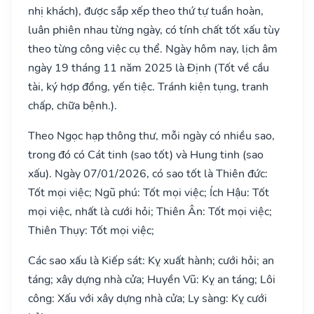
nhị khách), được sắp xếp theo thứ tự tuần hoàn,
luân phiên nhau từng ngày, có tính chất tốt xấu tùy
theo từng công việc cụ thể. Ngày hôm nay, lịch âm
ngày 19 tháng 11 năm 2025 là Định (Tốt về cầu
tài, ký hợp đồng, yến tiệc. Tránh kiện tụng, tranh
chấp, chữa bệnh.).
Theo Ngọc hạp thông thư, mỗi ngày có nhiều sao,
trong đó có Cát tinh (sao tốt) và Hung tinh (sao
xấu). Ngày 07/01/2026, có sao tốt là Thiên đức:
Tốt mọi việc; Ngũ phú: Tốt mọi việc; Ích Hậu: Tốt
mọi việc, nhất là cưới hỏi; Thiên Ân: Tốt mọi việc;
Thiên Thụy: Tốt mọi việc;
Các sao xấu là Kiếp sát: Kỵ xuất hành; cưới hỏi; an
táng; xây dựng nhà cửa; Huyền Vũ: Kỵ an táng; Lôi
công: Xấu với xây dựng nhà cửa; Ly sàng: Kỵ cưới