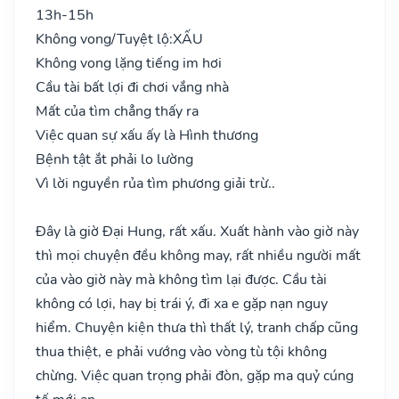
13h-15h
Không vong/Tuyệt lộ:
XẤU
Không vong lặng tiếng im hơi
Cầu tài bất lợi đi chơi vắng nhà
Mất của tìm chẳng thấy ra
Việc quan sự xấu ấy là Hình thương
Bệnh tật ắt phải lo lường
Vì lời nguyền rủa tìm phương giải trừ..
Đây là giờ Đại Hung, rất xấu. Xuất hành vào giờ này
thì mọi chuyện đều không may, rất nhiều người mất
của vào giờ này mà không tìm lại được. Cầu tài
không có lợi, hay bị trái ý, đi xa e gặp nạn nguy
hiểm. Chuyện kiện thưa thì thất lý, tranh chấp cũng
thua thiệt, e phải vướng vào vòng tù tội không
chừng. Việc quan trọng phải đòn, gặp ma quỷ cúng