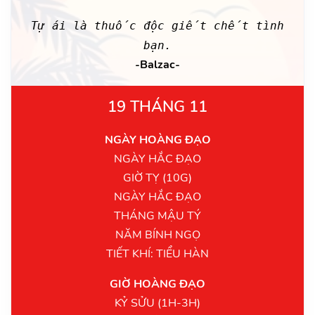
Tự ái là thuốc độc giết chết tình
bạn.
-Balzac-
19 THÁNG 11
NGÀY HOÀNG ĐẠO
NGÀY HẮC ĐẠO
GIỜ TỴ (10G)
NGÀY HẮC ĐẠO
THÁNG MẬU TÝ
NĂM BÍNH NGỌ
TIẾT KHÍ: TIỂU HÀN
GIỜ HOÀNG ĐẠO
KỶ SỬU (1H-3H)