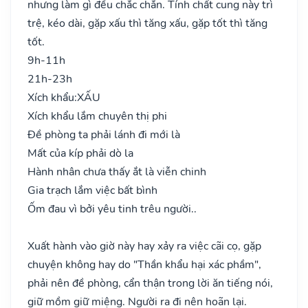
nhưng làm gì đều chắc chắn. Tính chất cung này trì
trệ, kéo dài, gặp xấu thì tăng xấu, gặp tốt thì tăng
tốt.
9h-11h
21h-23h
Xích khẩu:
XẤU
Xích khẩu lắm chuyên thị phi
Đề phòng ta phải lánh đi mới là
Mất của kíp phải dò la
Hành nhân chưa thấy ắt là viễn chinh
Gia trạch lắm việc bất bình
Ốm đau vì bởi yêu tinh trêu người..
Xuất hành vào giờ này hay xảy ra việc cãi cọ, gặp
chuyện không hay do "Thần khẩu hại xác phầm",
phải nên đề phòng, cẩn thận trong lời ăn tiếng nói,
giữ mồm giữ miệng. Người ra đi nên hoãn lại.