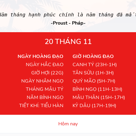
Năm tháng hạnh phúc chính là năm tháng đã mấ
-Proust - Pháp-
20 THÁNG 11
NGÀY HOÀNG ĐẠO
GIỜ HOÀNG ĐẠO
NGÀY HẮC ĐẠO
CANH TÝ (23H-1H)
GIỜ HỢI (22G)
TÂN SỬU (1H-3H)
NGÀY NHÂM NGỌ
QUÝ MÃO (5H-7H)
THÁNG MẬU TÝ
BÍNH NGỌ (11H-13H)
NĂM BÍNH NGỌ
MẬU THÂN (15H-17H)
TIẾT KHÍ: TIỂU HÀN
KỶ DẬU (17H-19H)
Hôm nay