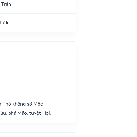
 Trận
Tước
h Thổ không sợ Mộc.
ửu, phá Mão, tuyệt Hợi.