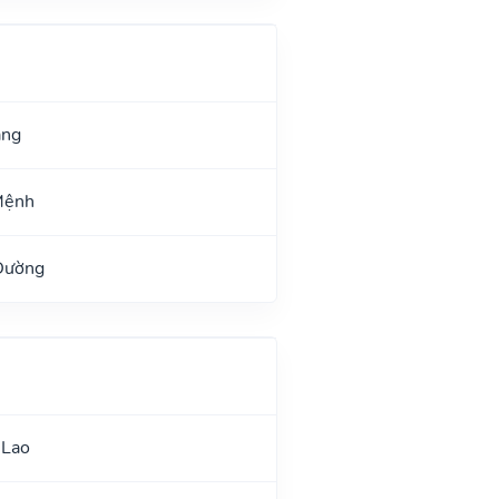
ang
Mệnh
Đường
 Lao