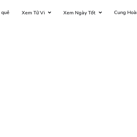
 quẻ
Cung Hoà
Xem Tử Vi
Xem Ngày Tốt