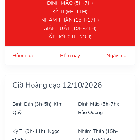
ĐINH MÃO (5H-7H)
KỶ TỊ (9H-11H)
NHÂM THÂN (15H-17H)
GIÁP TUẤT (19H-21H)
ẤT HỢI (21H-23H)
Hôm qua
Hôm nay
Ngày mai
Giờ Hoàng đạo 12/10/2026
Bính Dần (3h-5h): Kim
Đinh Mão (5h-7h):
Quỹ
Bảo Quang
Kỷ Tị (9h-11h): Ngọc
Nhâm Thân (15h-
Đường
17h): Tư Mệnh