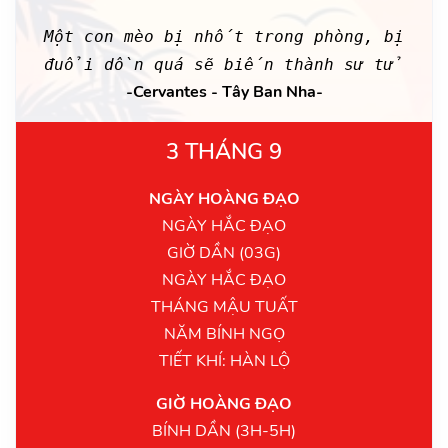
Một con mèo bị nhốt trong phòng, bị
đuổi dồn quá sẽ biến thành sư tử
-Cervantes - Tây Ban Nha-
3 THÁNG 9
NGÀY HOÀNG ĐẠO
NGÀY HẮC ĐẠO
GIỜ DẦN (03G)
NGÀY HẮC ĐẠO
THÁNG MẬU TUẤT
NĂM BÍNH NGỌ
TIẾT KHÍ: HÀN LỘ
GIỜ HOÀNG ĐẠO
BÍNH DẦN (3H-5H)