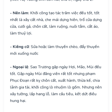
- Nên làm
: Khởi công tạo tác trăm việc đều tốt, tốt
nhất là xây cất nhà, che mái dựng hiên, trổ cửa dựng
cửa, cưới gả, chôn cất, làm ruộng, nuôi tằm, cắt áo,
làm thuỷ lợi.
- Kiêng cữ
: Sửa hoặc làm thuyền chèo, đẩy thuyền
mới xuống nước
- Ngoại lệ
: Sao Trương gặp ngày Hợi, Mão, Mùi đều
tốt. Gặp ngày Mùi đăng viên rất tốt nhưng phạm
Phục Đoạn rất kỵ chôn cất, xuất hành, thừa kế, chia
lãnh gia tài, khởi công lò nhuộm lò gốm. Nhưng nên
xây tường, lấp hang lỗ, làm cầu tiêu, kết dứt điều
hung hại.