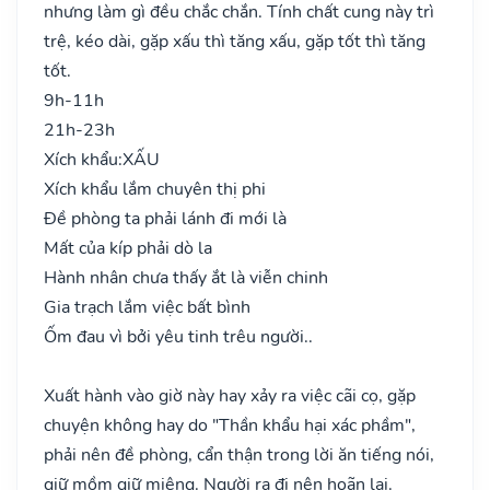
nhưng làm gì đều chắc chắn. Tính chất cung này trì
trệ, kéo dài, gặp xấu thì tăng xấu, gặp tốt thì tăng
tốt.
9h-11h
21h-23h
Xích khẩu:
XẤU
Xích khẩu lắm chuyên thị phi
Đề phòng ta phải lánh đi mới là
Mất của kíp phải dò la
Hành nhân chưa thấy ắt là viễn chinh
Gia trạch lắm việc bất bình
Ốm đau vì bởi yêu tinh trêu người..
Xuất hành vào giờ này hay xảy ra việc cãi cọ, gặp
chuyện không hay do "Thần khẩu hại xác phầm",
phải nên đề phòng, cẩn thận trong lời ăn tiếng nói,
giữ mồm giữ miệng. Người ra đi nên hoãn lại.