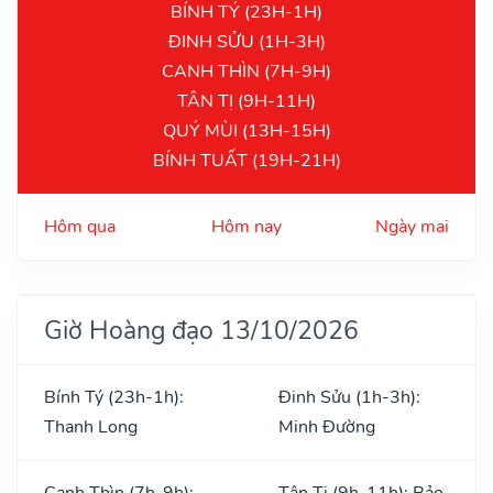
BÍNH TÝ (23H-1H)
ĐINH SỬU (1H-3H)
CANH THÌN (7H-9H)
TÂN TỊ (9H-11H)
QUÝ MÙI (13H-15H)
BÍNH TUẤT (19H-21H)
Hôm qua
Hôm nay
Ngày mai
Giờ Hoàng đạo 13/10/2026
Bính Tý (23h-1h):
Đinh Sửu (1h-3h):
Thanh Long
Minh Đường
Canh Thìn (7h-9h):
Tân Tị (9h-11h): Bảo