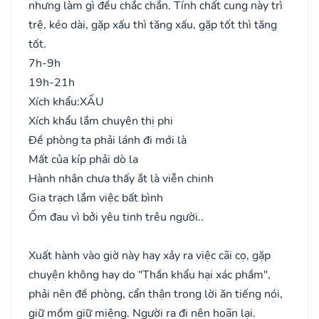
nhưng làm gì đều chắc chắn. Tính chất cung này trì
trệ, kéo dài, gặp xấu thì tăng xấu, gặp tốt thì tăng
tốt.
7h-9h
19h-21h
Xích khẩu:
XẤU
Xích khẩu lắm chuyên thị phi
Đề phòng ta phải lánh đi mới là
Mất của kíp phải dò la
Hành nhân chưa thấy ắt là viễn chinh
Gia trạch lắm việc bất bình
Ốm đau vì bởi yêu tinh trêu người..
Xuất hành vào giờ này hay xảy ra việc cãi cọ, gặp
chuyện không hay do "Thần khẩu hại xác phầm",
phải nên đề phòng, cẩn thận trong lời ăn tiếng nói,
giữ mồm giữ miệng. Người ra đi nên hoãn lại.