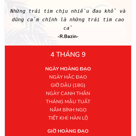
Những trái tim chịu nhiều đau khổ và
dũng cảm chính là những trái tim cao
cả
-R.Bazin-
4 THÁNG 9
NGÀY HOÀNG ĐẠO
NGÀY HẮC ĐẠO
GIỜ DẬU (18G)
NGÀY CANH THÂN
THÁNG MẬU TUẤT
NĂM BÍNH NGỌ
TIẾT KHÍ: HÀN LỘ
GIỜ HOÀNG ĐẠO