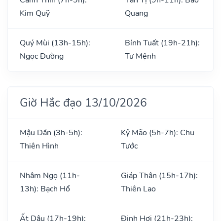
Kim Quỹ
Quang
Quý Mùi (13h-15h):
Bính Tuất (19h-21h):
Ngọc Đường
Tư Mệnh
Giờ Hắc đạo 13/10/2026
Mậu Dần (3h-5h):
Kỷ Mão (5h-7h): Chu
Thiên Hình
Tước
Nhâm Ngọ (11h-
Giáp Thân (15h-17h):
13h): Bạch Hổ
Thiên Lao
Ất Dậu (17h-19h):
Đinh Hợi (21h-23h):