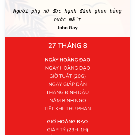
Người phụ nữ đức hạnh đánh ghen bằng
nước mắt
-John Gay-
27 THÁNG 8
NGÀY HOÀNG ĐẠO
NGÀY HOÀNG ĐẠO
GIỜ TUẤT (20G)
NGÀY GIÁP DẦN
THÁNG ĐINH DẬU
NĂM BÍNH NGỌ
TIẾT KHÍ: THU PHÂN
GIỜ HOÀNG ĐẠO
GIÁP TÝ (23H-1H)