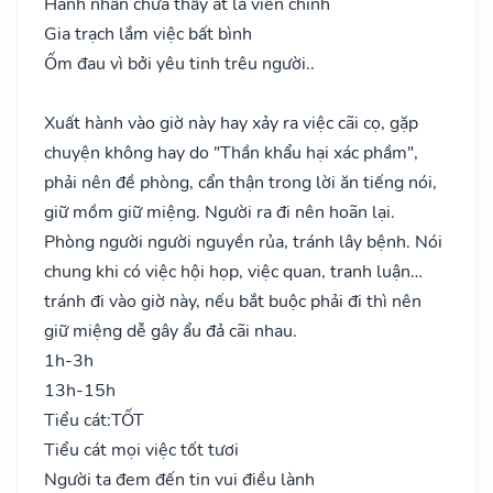
Hành nhân chưa thấy ắt là viễn chinh
Gia trạch lắm việc bất bình
Ốm đau vì bởi yêu tinh trêu người..
Xuất hành vào giờ này hay xảy ra việc cãi cọ, gặp
chuyện không hay do "Thần khẩu hại xác phầm",
phải nên đề phòng, cẩn thận trong lời ăn tiếng nói,
giữ mồm giữ miệng. Người ra đi nên hoãn lại.
Phòng người người nguyền rủa, tránh lây bệnh. Nói
chung khi có việc hội họp, việc quan, tranh luận…
tránh đi vào giờ này, nếu bắt buộc phải đi thì nên
giữ miệng dễ gây ẩu đả cãi nhau.
1h-3h
13h-15h
Tiểu cát:
TỐT
Tiểu cát mọi việc tốt tươi
Người ta đem đến tin vui điều lành