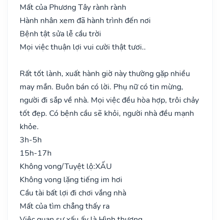
Mất của Phương Tây rành rành
Hành nhân xem đã hành trình đến nơi
Bệnh tật sửa lễ cầu trời
Mọi việc thuận lợi vui cười thật tươi..
Rất tốt lành, xuất hành giờ này thường gặp nhiều
may mắn. Buôn bán có lời. Phụ nữ có tin mừng,
người đi sắp về nhà. Mọi việc đều hòa hợp, trôi chảy
tốt đẹp. Có bệnh cầu sẽ khỏi, người nhà đều mạnh
khỏe.
3h-5h
15h-17h
Không vong/Tuyệt lộ:
XẤU
Không vong lặng tiếng im hơi
Cầu tài bất lợi đi chơi vắng nhà
Mất của tìm chẳng thấy ra
Việc quan sự xấu ấy là Hình thương