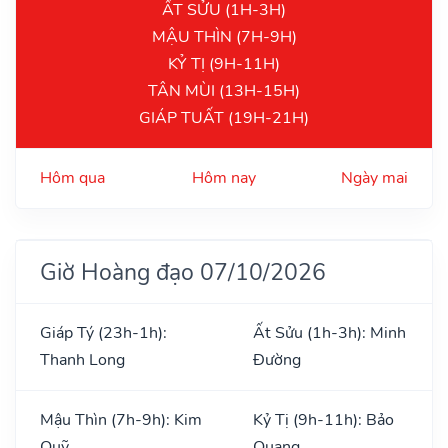
ẤT SỬU (1H-3H)
MẬU THÌN (7H-9H)
KỶ TỊ (9H-11H)
TÂN MÙI (13H-15H)
GIÁP TUẤT (19H-21H)
Hôm qua
Hôm nay
Ngày mai
Giờ Hoàng đạo 07/10/2026
Giáp Tý (23h-1h):
Ất Sửu (1h-3h): Minh
Thanh Long
Đường
Mậu Thìn (7h-9h): Kim
Kỷ Tị (9h-11h): Bảo
Quỹ
Quang