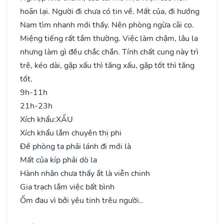
hoãn lại. Người đi chưa có tin về. Mất của, đi hướng
Nam tìm nhanh mới thấy. Nên phòng ngừa cãi cọ.
Miệng tiếng rất tầm thường. Việc làm chậm, lâu la
nhưng làm gì đều chắc chắn. Tính chất cung này trì
trệ, kéo dài, gặp xấu thì tăng xấu, gặp tốt thì tăng
tốt.
9h-11h
21h-23h
Xích khẩu:
XẤU
Xích khẩu lắm chuyên thị phi
Đề phòng ta phải lánh đi mới là
Mất của kíp phải dò la
Hành nhân chưa thấy ắt là viễn chinh
Gia trạch lắm việc bất bình
Ốm đau vì bởi yêu tinh trêu người..