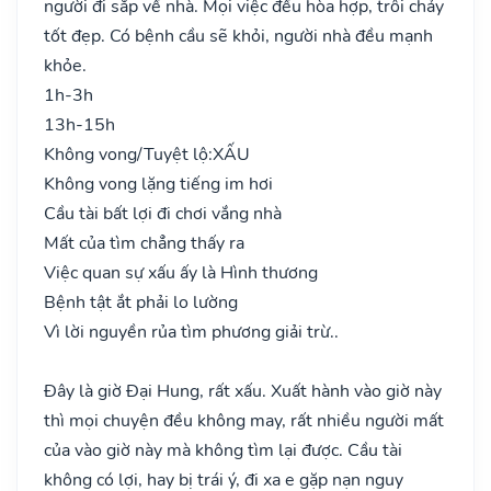
người đi sắp về nhà. Mọi việc đều hòa hợp, trôi chảy
tốt đẹp. Có bệnh cầu sẽ khỏi, người nhà đều mạnh
khỏe.
1h-3h
13h-15h
Không vong/Tuyệt lộ:
XẤU
Không vong lặng tiếng im hơi
Cầu tài bất lợi đi chơi vắng nhà
Mất của tìm chẳng thấy ra
Việc quan sự xấu ấy là Hình thương
Bệnh tật ắt phải lo lường
Vì lời nguyền rủa tìm phương giải trừ..
Đây là giờ Đại Hung, rất xấu. Xuất hành vào giờ này
thì mọi chuyện đều không may, rất nhiều người mất
của vào giờ này mà không tìm lại được. Cầu tài
không có lợi, hay bị trái ý, đi xa e gặp nạn nguy