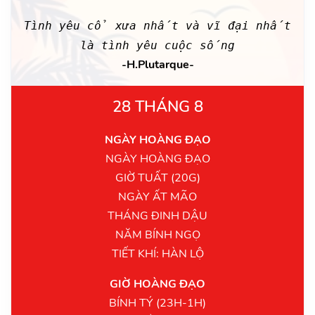
Tình yêu cổ xưa nhất và vĩ đại nhất
là tình yêu cuộc sống
-H.Plutarque-
28 THÁNG 8
NGÀY HOÀNG ĐẠO
NGÀY HOÀNG ĐẠO
GIỜ TUẤT (20G)
NGÀY ẤT MÃO
THÁNG ĐINH DẬU
NĂM BÍNH NGỌ
TIẾT KHÍ: HÀN LỘ
GIỜ HOÀNG ĐẠO
BÍNH TÝ (23H-1H)