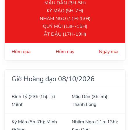
MẬU DẦN (3H-5H)
KỶ MÃO (5H-7H)
NHÂM NGỌ (11H-13H)
QUÝ MÙI (13H-15H)
ẤT DẬU (17H-19H)
Hôm qua
Hôm nay
Ngày mai
Giờ Hoàng đạo 08/10/2026
Bính Tý (23h-1h): Tư
Mậu Dần (3h-5h):
Mệnh
Thanh Long
Kỷ Mão (5h-7h): Minh
Nhâm Ngọ (11h-13h):
Đường
Kim Quỹ