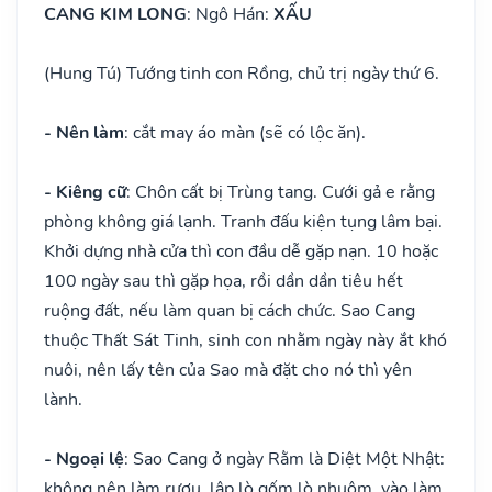
CANG KIM LONG
: Ngô Hán:
XẤU
(Hung Tú) Tướng tinh con Rồng, chủ trị ngày thứ 6.
- Nên làm
: cắt may áo màn (sẽ có lộc ăn).
- Kiêng cữ
: Chôn cất bị Trùng tang. Cưới gả e rằng
phòng không giá lạnh. Tranh đấu kiện tụng lâm bại.
Khởi dựng nhà cửa thì con đầu dễ gặp nạn. 10 hoặc
100 ngày sau thì gặp họa, rồi dần dần tiêu hết
ruộng đất, nếu làm quan bị cách chức. Sao Cang
thuộc Thất Sát Tinh, sinh con nhằm ngày này ắt khó
nuôi, nên lấy tên của Sao mà đặt cho nó thì yên
lành.
- Ngoại lệ
: Sao Cang ở ngày Rằm là Diệt Một Nhật:
không nên làm rượu, lập lò gốm lò nhuộm, vào làm