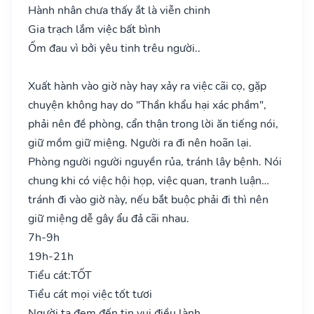
Hành nhân chưa thấy ắt là viễn chinh
Gia trạch lắm việc bất bình
Ốm đau vì bởi yêu tinh trêu người..
Xuất hành vào giờ này hay xảy ra việc cãi cọ, gặp
chuyện không hay do "Thần khẩu hại xác phầm",
phải nên đề phòng, cẩn thận trong lời ăn tiếng nói,
giữ mồm giữ miệng. Người ra đi nên hoãn lại.
Phòng người người nguyền rủa, tránh lây bệnh. Nói
chung khi có việc hội họp, việc quan, tranh luận…
tránh đi vào giờ này, nếu bắt buộc phải đi thì nên
giữ miệng dễ gây ẩu đả cãi nhau.
7h-9h
19h-21h
Tiểu cát:
TỐT
Tiểu cát mọi việc tốt tươi
Người ta đem đến tin vui điều lành