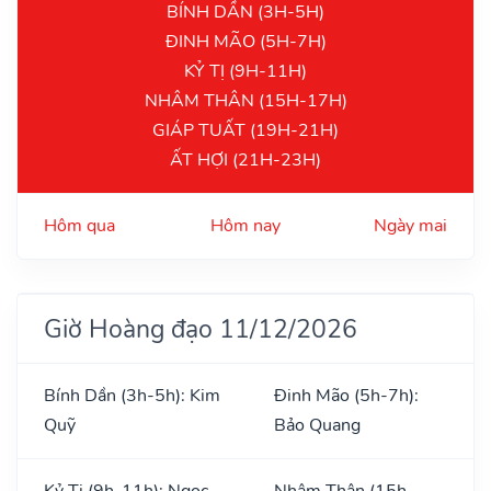
BÍNH DẦN (3H-5H)
ĐINH MÃO (5H-7H)
KỶ TỊ (9H-11H)
NHÂM THÂN (15H-17H)
GIÁP TUẤT (19H-21H)
ẤT HỢI (21H-23H)
Hôm qua
Hôm nay
Ngày mai
Giờ Hoàng đạo 11/12/2026
Bính Dần (3h-5h): Kim
Đinh Mão (5h-7h):
Quỹ
Bảo Quang
Kỷ Tị (9h-11h): Ngọc
Nhâm Thân (15h-