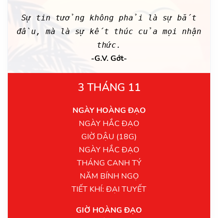
Sự tin tưởng không phải là sự bắt
đầu, mà là sự kết thúc của mọi nhận
thức.
-G.V. Gớt-
3 THÁNG 11
NGÀY HOÀNG ĐẠO
NGÀY HẮC ĐẠO
GIỜ DẬU (18G)
NGÀY HẮC ĐẠO
THÁNG CANH TÝ
NĂM BÍNH NGỌ
TIẾT KHÍ: ĐẠI TUYẾT
GIỜ HOÀNG ĐẠO