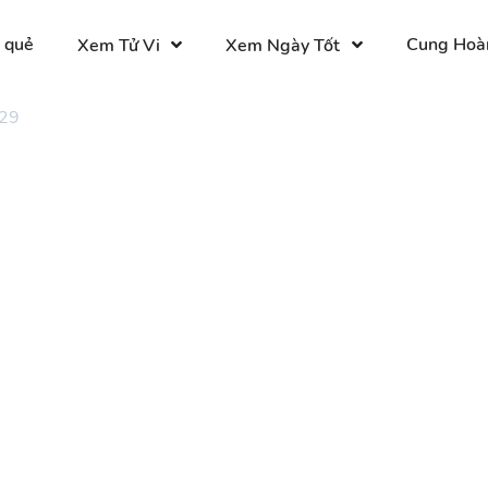
 quẻ
Cung Hoà
Xem Tử Vi
Xem Ngày Tốt
 29