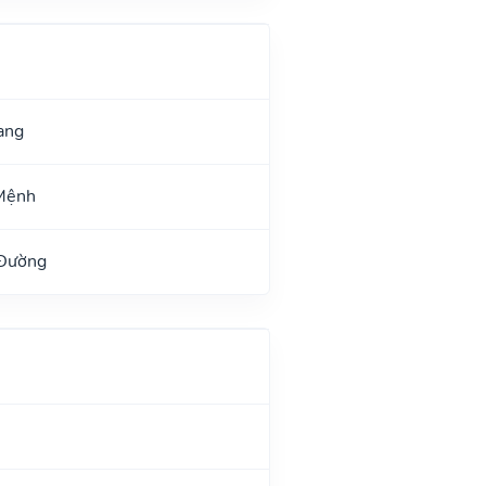
ang
Mệnh
 Đường