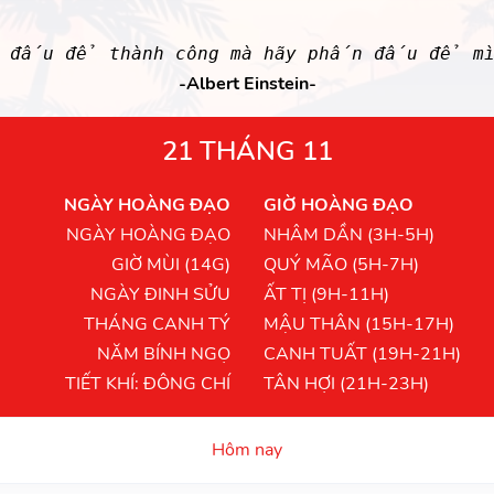
 đấu để thành công mà hãy phấn đấu để mì
-Albert Einstein-
21 THÁNG 11
NGÀY HOÀNG ĐẠO
GIỜ HOÀNG ĐẠO
NGÀY HOÀNG ĐẠO
NHÂM DẦN (3H-5H)
GIỜ MÙI (14G)
QUÝ MÃO (5H-7H)
NGÀY ĐINH SỬU
ẤT TỊ (9H-11H)
THÁNG CANH TÝ
MẬU THÂN (15H-17H)
NĂM BÍNH NGỌ
CANH TUẤT (19H-21H)
TIẾT KHÍ: ĐÔNG CHÍ
TÂN HỢI (21H-23H)
Hôm nay