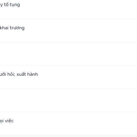
ỵ tố tụng
; khai trương
ưới hỏi; xuất hành
i việc