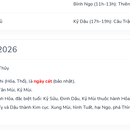
Bính Ngọ (11h-13h): Thiên
ũ
Kỷ Dậu (17h-19h): Câu Trậ
2026
Thủy
hi (Hỏa, Thổ), là
ngày cát
(bảo nhật).
Tân Mùi, Kỷ Mùi.
 Hỏa, đặc biệt tuổi: Kỷ Sửu, Đinh Dậu, Kỷ Mùi thuộc hành Hỏa
ỵ và Dậu thành Kim cục. Xung Mùi, hình Tuất, hại Ngọ, phá Thì