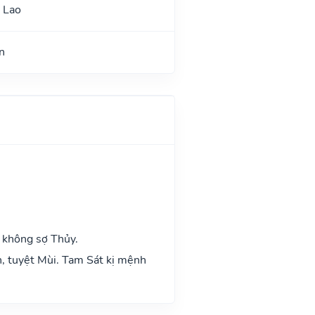
 Lao
n
 không sợ Thủy.
n, tuyệt Mùi. Tam Sát kị mệnh