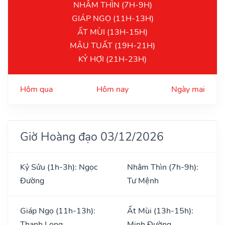
NHÂM THÌN (7H-9H)
GIÁP NGỌ (11H-13H)
ẤT MÙI (13H-15H)
MẬU TUẤT (19H-21H)
KỶ HỢI (21H-23H)
Hôm qua
Hôm nay
Ngày mai
Giờ Hoàng đạo 03/12/2026
Kỷ Sửu (1h-3h): Ngọc
Nhâm Thìn (7h-9h):
Đường
Tư Mệnh
Giáp Ngọ (11h-13h):
Ất Mùi (13h-15h):
Thanh Long
Minh Đường