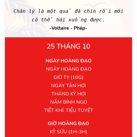
Chân lý là một quả đã chín rồi mới
có thể hái xuống được.
-Voltaire - Pháp-
25 THÁNG 10
NGÀY HOÀNG ĐẠO
NGÀY HOÀNG ĐẠO
GIỜ TỴ (10G)
NGÀY TÂN HỢI
THÁNG KỶ HỢI
NĂM BÍNH NGỌ
TIẾT KHÍ: TIỂU TUYẾT
GIỜ HOÀNG ĐẠO
KỶ SỬU (1H-3H)