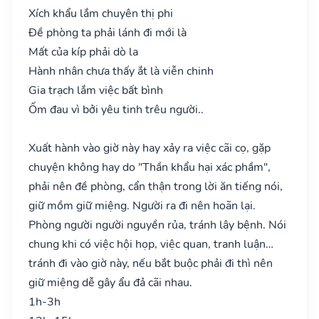
Xích khẩu lắm chuyên thị phi
Đề phòng ta phải lánh đi mới là
Mất của kíp phải dò la
Hành nhân chưa thấy ắt là viễn chinh
Gia trạch lắm việc bất bình
Ốm đau vì bởi yêu tinh trêu người..
Xuất hành vào giờ này hay xảy ra việc cãi cọ, gặp
chuyện không hay do "Thần khẩu hại xác phầm",
phải nên đề phòng, cẩn thận trong lời ăn tiếng nói,
giữ mồm giữ miệng. Người ra đi nên hoãn lại.
Phòng người người nguyền rủa, tránh lây bệnh. Nói
chung khi có việc hội họp, việc quan, tranh luận…
tránh đi vào giờ này, nếu bắt buộc phải đi thì nên
giữ miệng dễ gây ẩu đả cãi nhau.
1h-3h