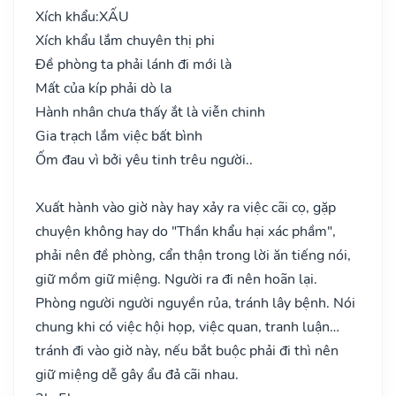
Xích khẩu:
XẤU
Xích khẩu lắm chuyên thị phi
Đề phòng ta phải lánh đi mới là
Mất của kíp phải dò la
Hành nhân chưa thấy ắt là viễn chinh
Gia trạch lắm việc bất bình
Ốm đau vì bởi yêu tinh trêu người..
Xuất hành vào giờ này hay xảy ra việc cãi cọ, gặp
chuyện không hay do "Thần khẩu hại xác phầm",
phải nên đề phòng, cẩn thận trong lời ăn tiếng nói,
giữ mồm giữ miệng. Người ra đi nên hoãn lại.
Phòng người người nguyền rủa, tránh lây bệnh. Nói
chung khi có việc hội họp, việc quan, tranh luận…
tránh đi vào giờ này, nếu bắt buộc phải đi thì nên
giữ miệng dễ gây ẩu đả cãi nhau.