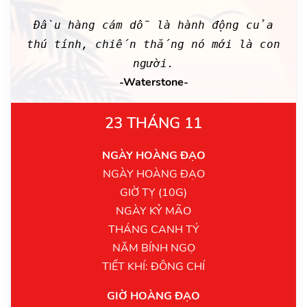
Đầu hàng cám dỗ là hành động của
thú tính, chiến thắng nó mới là con
người.
-Waterstone-
23 THÁNG 11
NGÀY HOÀNG ĐẠO
NGÀY HOÀNG ĐẠO
GIỜ TỴ (10G)
NGÀY KỶ MÃO
THÁNG CANH TÝ
NĂM BÍNH NGỌ
TIẾT KHÍ: ĐÔNG CHÍ
GIỜ HOÀNG ĐẠO