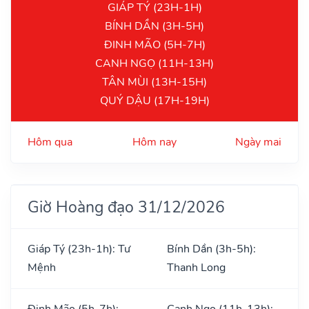
GIÁP TÝ (23H-1H)
BÍNH DẦN (3H-5H)
ĐINH MÃO (5H-7H)
CANH NGỌ (11H-13H)
TÂN MÙI (13H-15H)
QUÝ DẬU (17H-19H)
Hôm qua
Hôm nay
Ngày mai
Giờ Hoàng đạo 31/12/2026
Giáp Tý (23h-1h): Tư
Bính Dần (3h-5h):
Mệnh
Thanh Long
Đinh Mão (5h-7h):
Canh Ngọ (11h-13h):