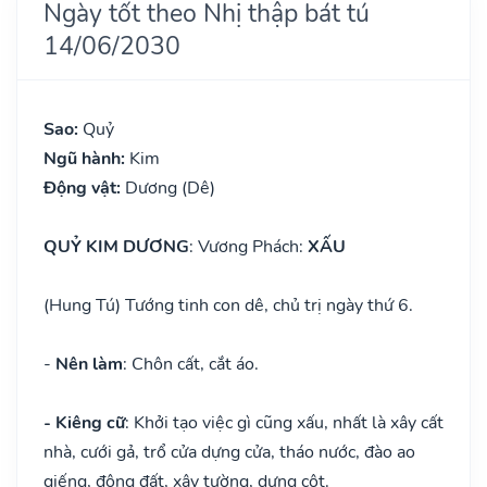
Ngày tốt theo Nhị thập bát tú
14/06/2030
Sao:
Quỷ
Ngũ hành:
Kim
Động vật:
Dương (Dê)
QUỶ KIM DƯƠNG
: Vương Phách:
XẤU
(Hung Tú) Tướng tinh con dê, chủ trị ngày thứ 6.
-
Nên làm
: Chôn cất, cắt áo.
- Kiêng cữ
: Khởi tạo việc gì cũng xấu, nhất là xây cất
nhà, cưới gả, trổ cửa dựng cửa, tháo nước, đào ao
giếng, động đất, xây tường, dựng cột.