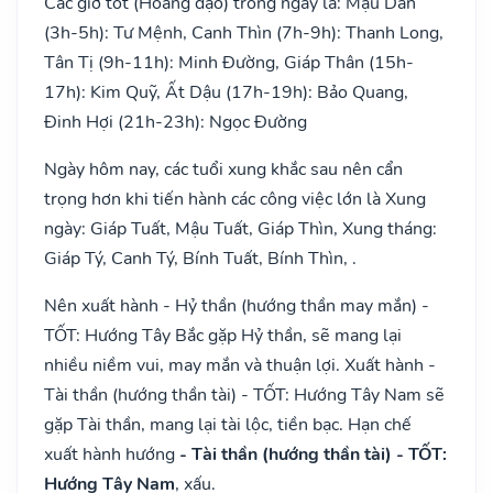
Các giờ tốt (Hoàng đạo) trong ngày là: Mậu Dần
(3h-5h): Tư Mệnh, Canh Thìn (7h-9h): Thanh Long,
Tân Tị (9h-11h): Minh Đường, Giáp Thân (15h-
17h): Kim Quỹ, Ất Dậu (17h-19h): Bảo Quang,
Đinh Hợi (21h-23h): Ngọc Đường
Ngày hôm nay, các tuổi xung khắc sau nên cẩn
trọng hơn khi tiến hành các công việc lớn là Xung
ngày: Giáp Tuất, Mậu Tuất, Giáp Thìn, Xung tháng:
Giáp Tý, Canh Tý, Bính Tuất, Bính Thìn, .
Nên xuất hành - Hỷ thần (hướng thần may mắn) -
TỐT: Hướng Tây Bắc gặp Hỷ thần, sẽ mang lại
nhiều niềm vui, may mắn và thuận lợi. Xuất hành -
Tài thần (hướng thần tài) - TỐT: Hướng Tây Nam sẽ
gặp Tài thần, mang lại tài lộc, tiền bạc. Hạn chế
xuất hành hướng
- Tài thần (hướng thần tài) - TỐT:
Hướng Tây Nam
, xấu.