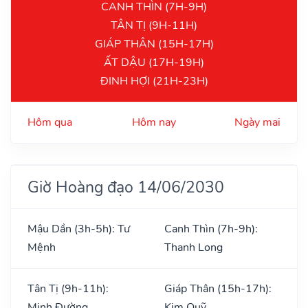
CANH THÌN (7H-9H)
TÂN TỊ (9H-11H)
GIÁP THÂN (15H-17H)
ẤT DẬU (17H-19H)
ĐINH HỢI (21H-23H)
Hôm qua
Hôm nay
Ngày mai
Giờ Hoàng đạo 14/06/2030
Mậu Dần (3h-5h): Tư
Canh Thìn (7h-9h):
Mệnh
Thanh Long
Tân Tị (9h-11h):
Giáp Thân (15h-17h):
Minh Đường
Kim Quỹ