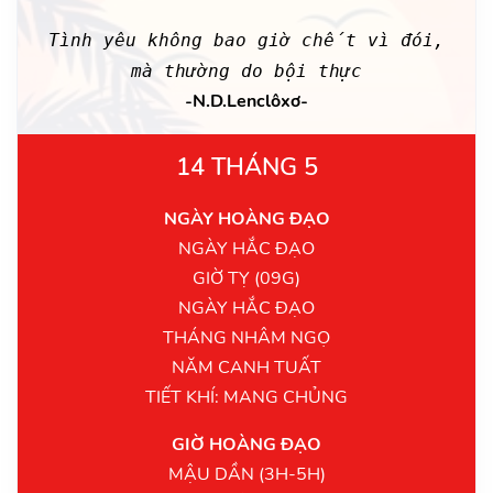
Tình yêu không bao giờ chết vì đói,
mà thường do bội thực
-N.D.Lenclôxơ-
14 THÁNG 5
NGÀY HOÀNG ĐẠO
NGÀY HẮC ĐẠO
GIỜ TỴ (09G)
NGÀY HẮC ĐẠO
THÁNG NHÂM NGỌ
NĂM CANH TUẤT
TIẾT KHÍ: MANG CHỦNG
GIỜ HOÀNG ĐẠO
MẬU DẦN (3H-5H)