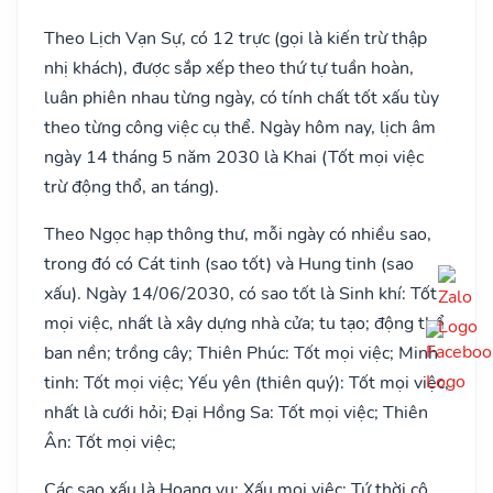
Theo Lịch Vạn Sự, có 12 trực (gọi là kiến trừ thập
nhị khách), được sắp xếp theo thứ tự tuần hoàn,
luân phiên nhau từng ngày, có tính chất tốt xấu tùy
theo từng công việc cụ thể. Ngày hôm nay, lịch âm
ngày 14 tháng 5 năm 2030 là Khai (Tốt mọi việc
trừ động thổ, an táng).
Theo Ngọc hạp thông thư, mỗi ngày có nhiều sao,
trong đó có Cát tinh (sao tốt) và Hung tinh (sao
xấu). Ngày 14/06/2030, có sao tốt là Sinh khí: Tốt
mọi việc, nhất là xây dựng nhà cửa; tu tạo; động thổ
ban nền; trồng cây; Thiên Phúc: Tốt mọi việc; Minh
tinh: Tốt mọi việc; Yếu yên (thiên quý): Tốt mọi việc,
nhất là cưới hỏi; Đại Hồng Sa: Tốt mọi việc; Thiên
Ân: Tốt mọi việc;
Các sao xấu là Hoang vu: Xấu mọi việc; Tứ thời cô