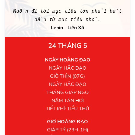
Muốn đi tới mục tiêu lớn phải bắt
đầu từ mục tiêu nhỏ.
-Lenin - Liên Xô-
24 THÁNG 5
NGÀY HOÀNG ĐẠO
NGÀY HẮC ĐẠO
GIỜ THÌN (07G)
NGÀY HẮC ĐẠO
THÁNG GIÁP NGỌ
NĂM TÂN HỢI
TIẾT KHÍ: TIỂU THỬ
GIỜ HOÀNG ĐẠO
GIÁP TÝ (23H-1H)