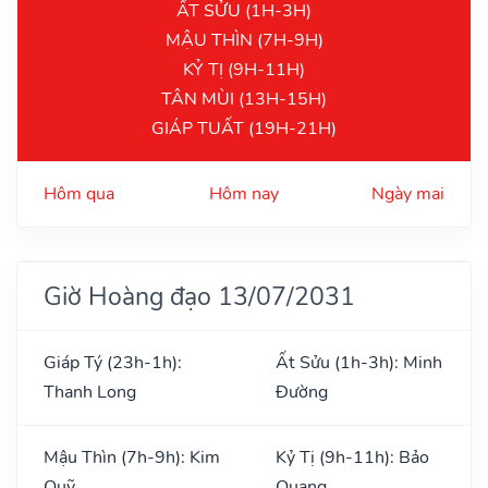
ẤT SỬU (1H-3H)
MẬU THÌN (7H-9H)
KỶ TỊ (9H-11H)
TÂN MÙI (13H-15H)
GIÁP TUẤT (19H-21H)
Hôm qua
Hôm nay
Ngày mai
Giờ Hoàng đạo 13/07/2031
Giáp Tý (23h-1h):
Ất Sửu (1h-3h): Minh
Thanh Long
Đường
Mậu Thìn (7h-9h): Kim
Kỷ Tị (9h-11h): Bảo
Quỹ
Quang