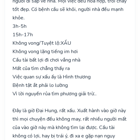
người đi sắp về nhà. Mọi việc đều hòa hợp, trôi chảy
tốt đẹp. Có bệnh cầu sẽ khỏi, người nhà đều mạnh
khỏe.
3h-5h
15h-17h
Không vong/Tuyệt lộ:
XẤU
Không vong lặng tiếng im hơi
Cầu tài bất lợi đi chơi vắng nhà
Mất của tìm chẳng thấy ra
Việc quan sự xấu ấy là Hình thương
Bệnh tật ắt phải lo lường
Vì lời nguyền rủa tìm phương giải trừ..
Đây là giờ Đại Hung, rất xấu. Xuất hành vào giờ này
thì mọi chuyện đều không may, rất nhiều người mất
của vào giờ này mà không tìm lại được. Cầu tài
không có lợi, hay bị trái ý, đi xa e gặp nạn nguy