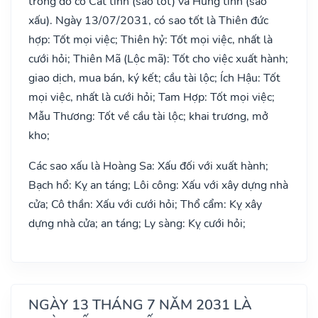
trong đó có Cát tinh (sao tốt) và Hung tinh (sao
xấu). Ngày 13/07/2031, có sao tốt là Thiên đức
hợp: Tốt mọi việc; Thiên hỷ: Tốt mọi việc, nhất là
cưới hỏi; Thiên Mã (Lộc mã): Tốt cho việc xuất hành;
giao dịch, mua bán, ký kết; cầu tài lộc; Ích Hậu: Tốt
mọi việc, nhất là cưới hỏi; Tam Hợp: Tốt mọi việc;
Mẫu Thương: Tốt về cầu tài lộc; khai trương, mở
kho;
Các sao xấu là Hoàng Sa: Xấu đối với xuất hành;
Bạch hổ: Kỵ an táng; Lôi công: Xấu với xây dựng nhà
cửa; Cô thần: Xấu với cưới hỏi; Thổ cẩm: Kỵ xây
dựng nhà cửa; an táng; Ly sàng: Kỵ cưới hỏi;
NGÀY 13 THÁNG 7 NĂM 2031 LÀ