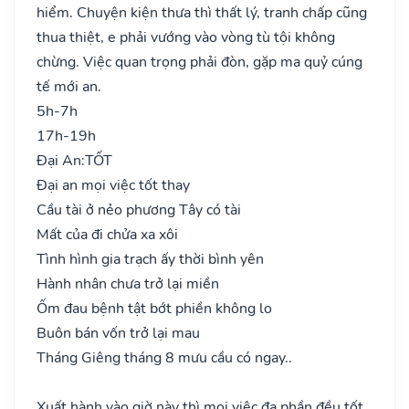
hiểm. Chuyện kiện thưa thì thất lý, tranh chấp cũng
thua thiệt, e phải vướng vào vòng tù tội không
chừng. Việc quan trọng phải đòn, gặp ma quỷ cúng
tế mới an.
5h-7h
17h-19h
Đại An:
TỐT
Đại an mọi việc tốt thay
Cầu tài ở nẻo phương Tây có tài
Mất của đi chửa xa xôi
Tình hình gia trạch ấy thời bình yên
Hành nhân chưa trở lại miền
Ốm đau bệnh tật bớt phiền không lo
Buôn bán vốn trở lại mau
Tháng Giêng tháng 8 mưu cầu có ngay..
Xuất hành vào giờ này thì mọi việc đa phần đều tốt