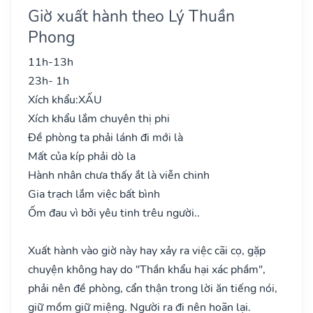
Giờ xuất hành theo Lý Thuần
Phong
11h-13h
23h- 1h
Xích khẩu:
XẤU
Xích khẩu lắm chuyên thị phi
Đề phòng ta phải lánh đi mới là
Mất của kíp phải dò la
Hành nhân chưa thấy ắt là viễn chinh
Gia trạch lắm việc bất bình
Ốm đau vì bởi yêu tinh trêu người..
Xuất hành vào giờ này hay xảy ra việc cãi cọ, gặp
chuyện không hay do "Thần khẩu hại xác phầm",
phải nên đề phòng, cẩn thận trong lời ăn tiếng nói,
giữ mồm giữ miệng. Người ra đi nên hoãn lại.